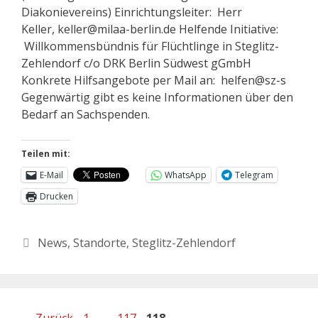
Diakonievereins) Einrichtungsleiter: Herr
Keller, keller@milaa-berlin.de Helfende Initiative:
Willkommensbündnis für Flüchtlinge in Steglitz-
Zehlendorf c/o DRK Berlin Südwest gGmbH
Konkrete Hilfsangebote per Mail an: helfen@sz-s
Gegenwärtig gibt es keine Informationen über den
Bedarf an Sachspenden.
Teilen mit:
E-Mail
WhatsApp
Telegram
Drucken
News
,
Standorte
,
Steglitz-Zehlendorf
←
Zurück
1
…
117
118