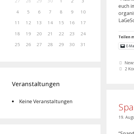
27
28
29
30
1
2
3
euch i
4
5
6
7
8
9
10
organi
LaGeSo
11
12
13
14
15
16
17
18
19
20
21
22
23
24
Teilen m
25
26
27
28
29
30
31
E-Ma
New
2 K
Veranstaltungen
Keine Veranstaltungen
Spa
19. Aug
“Spanda