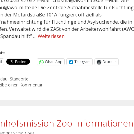
n: 030/33 42 057 E-Mail: chakma@awo-mitte.de E-Mail: wh-
u@awo-mitte.de Die Zentrale Aufnahmestelle für Flüchtlin
in der Motardstraße 101A fungiert offiziell als
fnahmeeinrichtung für Flüchtlinge und Asylsuchende, die in 
ffen. Verwaltet wird die ZASt von der Arbeiterwohlfahrt (AWO
“Spandau hilft” …
Weiterlesen
it:
il
WhatsApp
Telegram
Drucken
ndau
,
Standorte
eibe einen Kommentar
nhofsmission Zoo Informationen
ust 2015
von
Chris