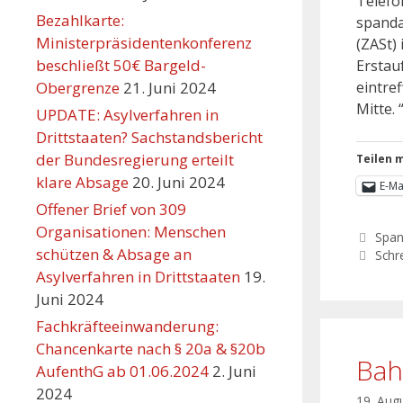
Telefo
Bezahlkarte:
spanda
Ministerpräsidentenkonferenz
(ZASt) 
beschließt 50€ Bargeld-
Erstau
Obergrenze
21. Juni 2024
eintre
Mitte. 
UPDATE: Asylverfahren in
Drittstaaten? Sachstandsbericht
der Bundesregierung erteilt
Teilen m
klare Absage
20. Juni 2024
E-Ma
Offener Brief von 309
Organisationen: Menschen
Spa
schützen & Absage an
Schr
Asylverfahren in Drittstaaten
19.
Juni 2024
Fachkräfteeinwanderung:
Chancenkarte nach § 20a & §20b
Bah
AufenthG ab 01.06.2024
2. Juni
2024
19. Aug