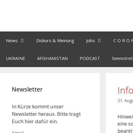
News
Diskurs & Meinung
Jobs
C O R O 
UKRAINE
AFGHANISTAN
PODCAST
Seenotret
Inf
Newsletter
21. Aug
In Kürze kommt unser
Newsletter heraus. Bitte tragt
Hinwei
Euch hier dafür ein.
eine s
beantra
Email