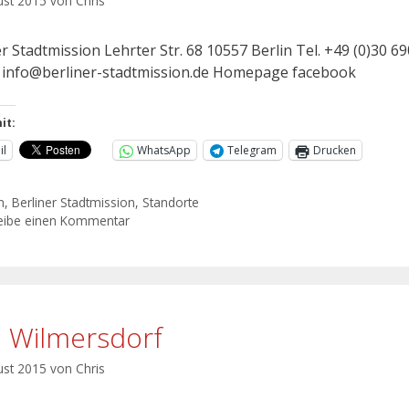
ust 2015
von
Chris
r Stadtmission Lehrter Str. 68 10557 Berlin Tel. +49 (0)30 69
: info@berliner-stadtmission.de Homepage facebook
it:
il
WhatsApp
Telegram
Drucken
n
,
Berliner Stadtmission
,
Standorte
eibe einen Kommentar
o Wilmersdorf
ust 2015
von
Chris