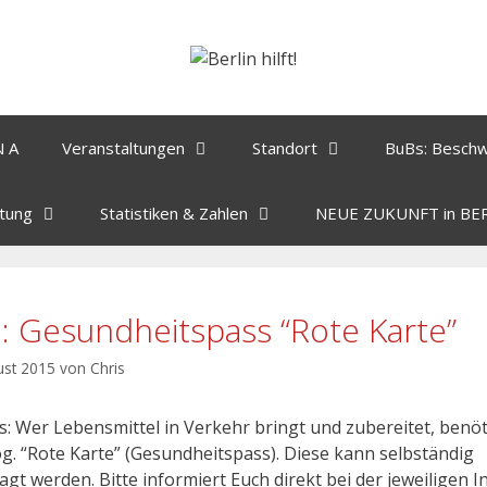
N A
Veranstaltungen
Standort
BuBs: Besch
tung
Statistiken & Zahlen
NEUE ZUKUNFT in BE
o: Gesundheitspass “Rote Karte”
ust 2015
von
Chris
s: Wer Lebensmittel in Verkehr bringt und zubereitet, benöt
og. “Rote Karte” (Gesundheitspass). Diese kann selbständig
gt werden. Bitte informiert Euch direkt bei der jeweiligen In