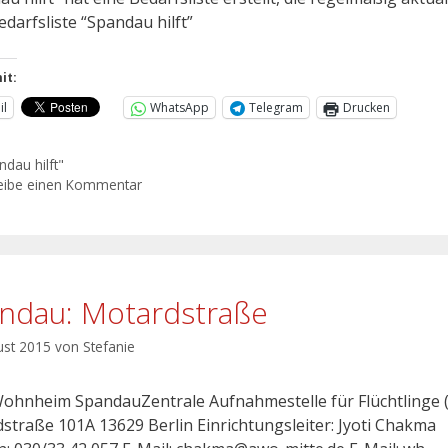
edarfsliste “Spandau hilft”
it:
il
WhatsApp
Telegram
Drucken
ndau hilft"
eibe einen Kommentar
ndau: Motardstraße
ust 2015
von
Stefanie
hnheim SpandauZentrale Aufnahmestelle für Flüchtlinge 
straße 101A 13629 Berlin Einrichtungsleiter: Jyoti Chakma