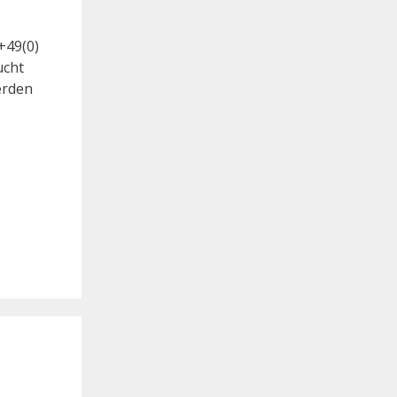
+49(0)
ucht
erden