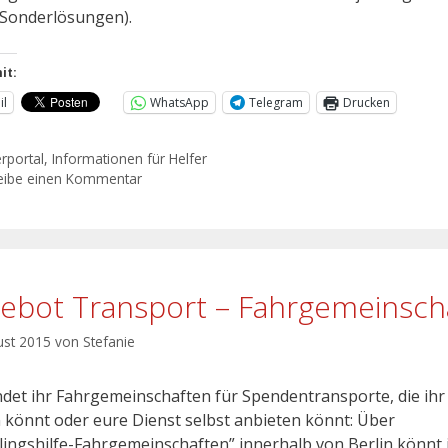
“Sonderlösungen).
it:
il
WhatsApp
Telegram
Drucken
erportal
,
Informationen für Helfer
eibe einen Kommentar
ebot Transport – Fahrgemeinsch
ust 2015
von
Stefanie
indet ihr Fahrgemeinschaften für Spendentransporte, die ihr
 könnt oder eure Dienst selbst anbieten könnt: Über
tlingshilfe-Fahrgemeinschaften” innerhalb von Berlin könnt 