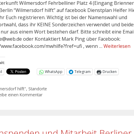
erkunft Wilmersdorf Fehrbelliner Platz 4 (Eingang Brienner 
Berlin “Wilmersdorf hilft” auf facebook Dienstplan Helfer Hi
hr Euch registrieren. Wichtig ist bei der Namenswahl und
rtwahl, dass ihr KEINE Sonderzeichen verwendet und beide
s nur aus einem Wort bestehen darf. Bitte schreibt eine Emai
e@web.de oder Kontaktiert Mark Ping über Facebook:
//www.facebook.com/mwhilfe?fref=ufi , wenn …
Weiterlesen
it:
il
WhatsApp
Telegram
Drucken
mersdorf hilft"
,
Standorte
eibe einen Kommentar
hspenden und Mitarbeit Berliner