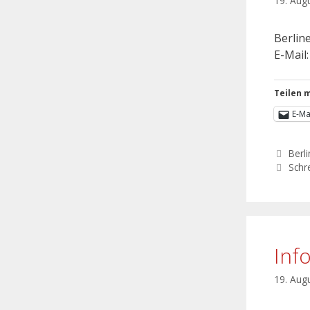
19. Aug
Berline
E-Mail
Teilen m
E-Ma
Berli
Schr
Inf
19. Aug