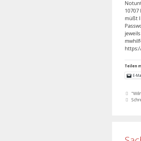
Notunt
10707 
müßt I
Passwo
jeweil
mwhilf
https:
Teilen m
E-Ma
"Wil
Schr
Sac