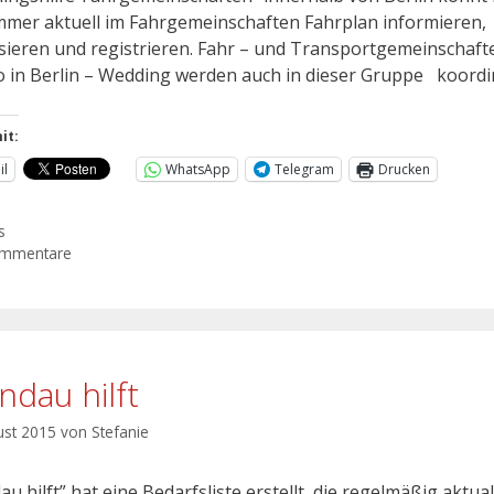
mmer aktuell im Fahrgemeinschaften Fahrplan informieren,
sieren und registrieren. Fahr – und Transportgemeinschaf
 in Berlin – Wedding werden auch in dieser Gruppe koordin
it:
il
WhatsApp
Telegram
Drucken
s
ommentare
ndau hilft
ust 2015
von
Stefanie
u hilft” hat eine Bedarfsliste erstellt, die regelmäßig aktual