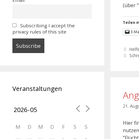
(über 
Teilen m
Subscribing I accept the
privacy rules of this site
E-Ma
Helf
Schr
Veranstaltungen
Ang
21. Aug
Hier f
M
D
M
D
F
S
S
nutzen
“Flüch