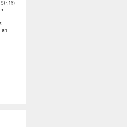
Str.16)
er
s
l an