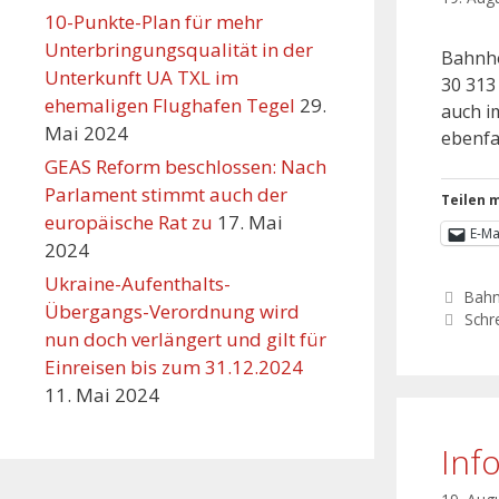
10-Punkte-Plan für mehr
Unterbringungsqualität in der
Bahnho
Unterkunft UA TXL im
30 313
ehemaligen Flughafen Tegel
29.
auch i
Mai 2024
ebenfa
GEAS Reform beschlossen: Nach
Parlament stimmt auch der
Teilen m
europäische Rat zu
17. Mai
E-Ma
2024
Ukraine-Aufenthalts-
Bahn
Übergangs-Verordnung wird
Schr
nun doch verlängert und gilt für
Einreisen bis zum 31.12.2024
11. Mai 2024
Inf