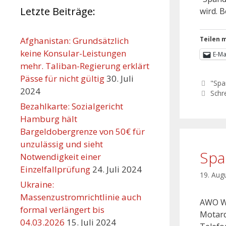
Letzte Beiträge:
wird. B
Afghanistan: Grundsätzlich
Teilen m
keine Konsular-Leistungen
E-Ma
mehr. Taliban-Regierung erklärt
Pässe für nicht gültig
30. Juli
"Spa
2024
Schr
Bezahlkarte: Sozialgericht
Hamburg hält
Bargeldobergrenze von 50€ für
unzulässig und sieht
Spa
Notwendigkeit einer
Einzelfallprüfung
24. Juli 2024
19. Aug
Ukraine:
Massenzustromrichtlinie auch
AWO Wo
formal verlängert bis
Motard
04.03.2026
15. Juli 2024