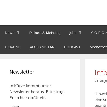
News
Diskurs & Meinung
Jobs
C O R O 
UKRAINE
AFGHANISTAN
PODCAST
Seenotret
Inf
Newsletter
21. Aug
In Kürze kommt unser
Newsletter heraus. Bitte tragt
Hinwei
Euch hier dafür ein.
eine s
beantra
Email