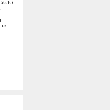
Str.16)
er
s
l an