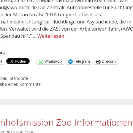
n: 030/33 42 057 E-Mail: chakma@awo-mitte.de E-Mail: wh-
u@awo-mitte.de Die Zentrale Aufnahmestelle für Flüchtlin
in der Motardstraße 101A fungiert offiziell als
fnahmeeinrichtung für Flüchtlinge und Asylsuchende, die in 
ffen. Verwaltet wird die ZASt von der Arbeiterwohlfahrt (AWO
“Spandau hilft” …
Weiterlesen
it:
il
WhatsApp
Telegram
Drucken
ndau
,
Standorte
eibe einen Kommentar
nhofsmission Zoo Informationen
ust 2015
von
Chris