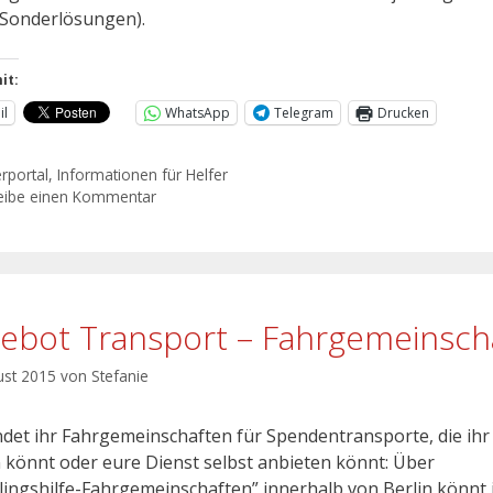
“Sonderlösungen).
it:
il
WhatsApp
Telegram
Drucken
erportal
,
Informationen für Helfer
eibe einen Kommentar
ebot Transport – Fahrgemeinsch
ust 2015
von
Stefanie
indet ihr Fahrgemeinschaften für Spendentransporte, die ihr
 könnt oder eure Dienst selbst anbieten könnt: Über
tlingshilfe-Fahrgemeinschaften” innerhalb von Berlin könnt 