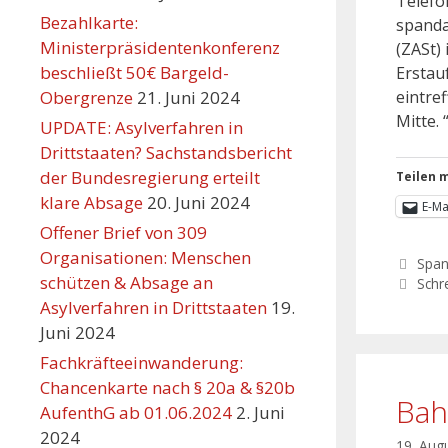
Telefo
Bezahlkarte:
spanda
Ministerpräsidentenkonferenz
(ZASt) 
beschließt 50€ Bargeld-
Erstau
Obergrenze
21. Juni 2024
eintre
Mitte. 
UPDATE: Asylverfahren in
Drittstaaten? Sachstandsbericht
der Bundesregierung erteilt
Teilen m
klare Absage
20. Juni 2024
E-Ma
Offener Brief von 309
Organisationen: Menschen
Spa
schützen & Absage an
Schr
Asylverfahren in Drittstaaten
19.
Juni 2024
Fachkräfteeinwanderung:
Chancenkarte nach § 20a & §20b
Bah
AufenthG ab 01.06.2024
2. Juni
2024
19. Aug