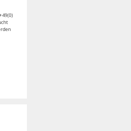
+49(0)
ucht
erden