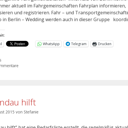
mmer aktuell im Fahrgemeinschaften Fahrplan informieren,
sieren und registrieren. Fahr – und Transportgemeinschaf
 in Berlin – Wedding werden auch in dieser Gruppe koordin
it:
il
WhatsApp
Telegram
Drucken
s
ommentare
ndau hilft
ust 2015
von
Stefanie
u hilft” hat eine Bedarfsliste erstellt, die regelmäßig aktual