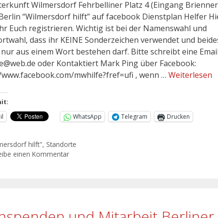
erkunft Wilmersdorf Fehrbelliner Platz 4 (Eingang Brienner 
Berlin “Wilmersdorf hilft” auf facebook Dienstplan Helfer Hi
hr Euch registrieren. Wichtig ist bei der Namenswahl und
rtwahl, dass ihr KEINE Sonderzeichen verwendet und beide
s nur aus einem Wort bestehen darf. Bitte schreibt eine Emai
e@web.de oder Kontaktiert Mark Ping über Facebook:
//www.facebook.com/mwhilfe?fref=ufi , wenn …
Weiterlesen
it:
il
WhatsApp
Telegram
Drucken
mersdorf hilft"
,
Standorte
eibe einen Kommentar
hspenden und Mitarbeit Berliner