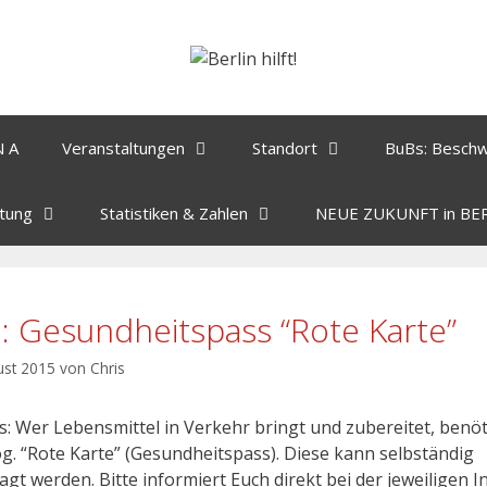
N A
Veranstaltungen
Standort
BuBs: Besch
tung
Statistiken & Zahlen
NEUE ZUKUNFT in BE
o: Gesundheitspass “Rote Karte”
ust 2015
von
Chris
s: Wer Lebensmittel in Verkehr bringt und zubereitet, benöt
og. “Rote Karte” (Gesundheitspass). Diese kann selbständig
gt werden. Bitte informiert Euch direkt bei der jeweiligen In