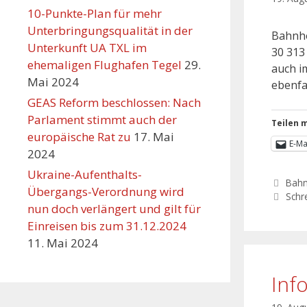
10-Punkte-Plan für mehr
Unterbringungsqualität in der
Bahnho
Unterkunft UA TXL im
30 313
ehemaligen Flughafen Tegel
29.
auch i
Mai 2024
ebenfa
GEAS Reform beschlossen: Nach
Parlament stimmt auch der
Teilen m
europäische Rat zu
17. Mai
E-Ma
2024
Ukraine-Aufenthalts-
Bahn
Übergangs-Verordnung wird
Schr
nun doch verlängert und gilt für
Einreisen bis zum 31.12.2024
11. Mai 2024
Inf