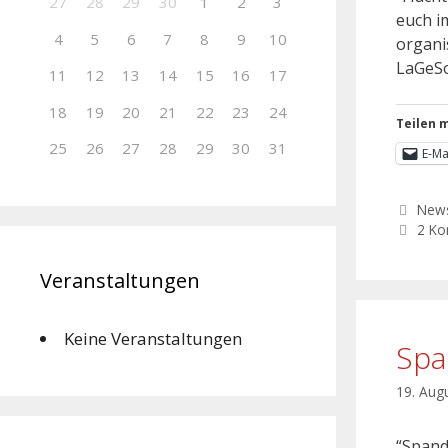
27
28
29
30
1
2
3
euch i
4
5
6
7
8
9
10
organi
LaGeSo
11
12
13
14
15
16
17
18
19
20
21
22
23
24
Teilen m
25
26
27
28
29
30
31
E-Ma
New
2 K
Veranstaltungen
Keine Veranstaltungen
Spa
19. Aug
“Spanda