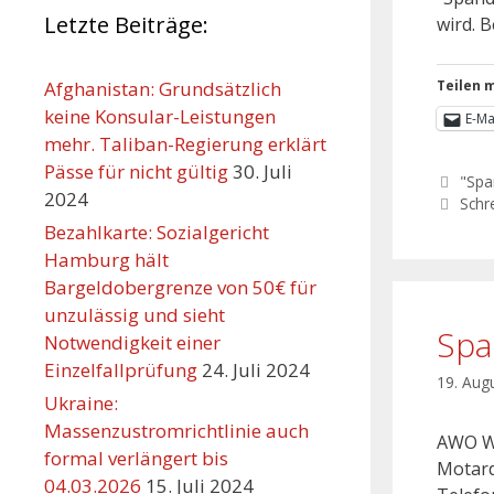
Letzte Beiträge:
wird. B
Afghanistan: Grundsätzlich
Teilen m
keine Konsular-Leistungen
E-Ma
mehr. Taliban-Regierung erklärt
Pässe für nicht gültig
30. Juli
"Spa
2024
Schr
Bezahlkarte: Sozialgericht
Hamburg hält
Bargeldobergrenze von 50€ für
unzulässig und sieht
Spa
Notwendigkeit einer
Einzelfallprüfung
24. Juli 2024
19. Aug
Ukraine:
Massenzustromrichtlinie auch
AWO Wo
formal verlängert bis
Motard
04.03.2026
15. Juli 2024