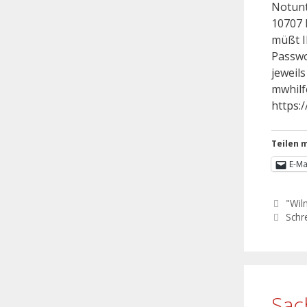
Notunt
10707 
müßt I
Passwo
jeweil
mwhilf
https:
Teilen m
E-Ma
"Wil
Schr
Sac