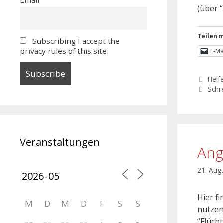
(über 
Teilen m
Subscribing I accept the
privacy rules of this site
E-Ma
Helf
Schr
Veranstaltungen
Ang
21. Aug
Hier f
M
D
M
D
F
S
S
nutzen
“Flüch