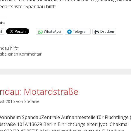
edarfsliste “Spandau hilft”
it:
il
WhatsApp
Telegram
Drucken
ndau hilft"
eibe einen Kommentar
ndau: Motardstraße
ust 2015
von
Stefanie
hnheim SpandauZentrale Aufnahmestelle für Flüchtlinge 
straße 101A 13629 Berlin Einrichtungsleiter: Jyoti Chakma