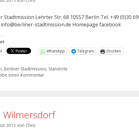
ust 2015
von
Chris
r Stadtmission Lehrter Str. 68 10557 Berlin Tel. +49 (0)30 69
: info@berliner-stadtmission.de Homepage facebook
it:
il
WhatsApp
Telegram
Drucken
n
,
Berliner Stadtmission
,
Standorte
eibe einen Kommentar
o Wilmersdorf
ust 2015
von
Chris