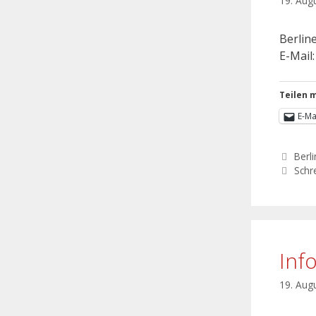
19. Aug
Berline
E-Mail
Teilen m
E-Ma
Berli
Schr
Inf
19. Aug