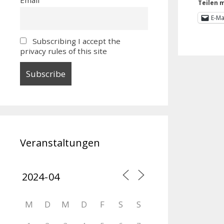
Teilen m
E-Ma
Subscribing I accept the
privacy rules of this site
Veranstaltungen
M
D
M
D
F
S
S