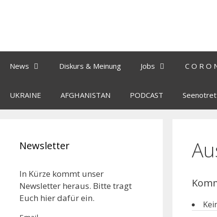
News
Diskurs & Meinung
Jobs
C O R O 
UKRAINE
AFGHANISTAN
PODCAST
Seenotret
Au
Newsletter
In Kürze kommt unser
Komm
Newsletter heraus. Bitte tragt
Euch hier dafür ein.
Kei
Email