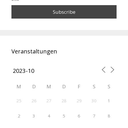
Veranstaltungen
M
D
M
D
F
S
S
25
26
27
28
29
30
1
2
3
4
5
6
7
8