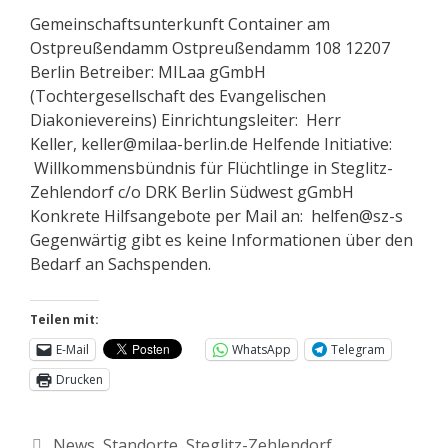
Gemeinschaftsunterkunft Container am
Ostpreußendamm Ostpreußendamm 108 12207
Berlin Betreiber: MILaa gGmbH
(Tochtergesellschaft des Evangelischen
Diakonievereins) Einrichtungsleiter: Herr
Keller, keller@milaa-berlin.de Helfende Initiative:
Willkommensbündnis für Flüchtlinge in Steglitz-
Zehlendorf c/o DRK Berlin Südwest gGmbH
Konkrete Hilfsangebote per Mail an: helfen@sz-s
Gegenwärtig gibt es keine Informationen über den
Bedarf an Sachspenden.
Teilen mit:
E-Mail
WhatsApp
Telegram
Drucken
News
,
Standorte
,
Steglitz-Zehlendorf