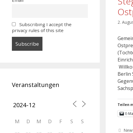
Ste
Os
2. Augu
Subscribing I accept the
privacy rules of this site
Gemein
Ostpre
(Tocht
Einrich
Willko
Berlin
Gegenw
Veranstaltungen
Sachsp
Teilen m
E-Ma
M
D
M
D
F
S
S
New