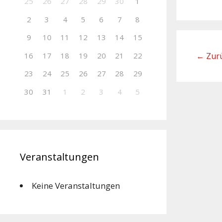
25
26
27
28
29
30
1
2
3
4
5
6
7
8
9
10
11
12
13
14
15
←
Zur
16
17
18
19
20
21
22
23
24
25
26
27
28
29
30
31
1
2
3
4
5
Veranstaltungen
Keine Veranstaltungen