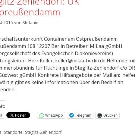
glitz-Zehlendorf: UK
tpreußendamm
st 2015
von
Stefanie
schaftsunterkunft Container am Ostpreußendamm
ußendamm 108 12207 Berlin Betreiber: MILaa gGmbH
ergesellschaft des Evangelischen Diakonievereins)
tungsleiter: Herr Keller, keller@milaa-berlin.de Helfende Init
mmensbündnis für Flüchtlinge in Steglitz-Zehlendorf c/o D
 Südwest gGmbH Konkrete Hilfsangebote per Mail an: helf
ärtig gibt es keine Informationen über den Bedarf an
enden.
it:
il
WhatsApp
Telegram
Drucken
s
,
Standorte
,
Steglitz-Zehlendorf