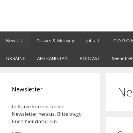
News
Diskurs & Meinung
Jobs
C O R O 
UKRAINE
AFGHANISTAN
PODCAST
Seenotret
Ne
Newsletter
In Kürze kommt unser
Newsletter heraus. Bitte tragt
Euch hier dafür ein.
Email