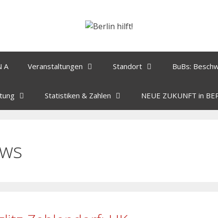
N A
Veranstaltungen
Standort
BuBs: Besch
tung
Statistiken & Zahlen
NEUE ZUKUNFT in BE
ws