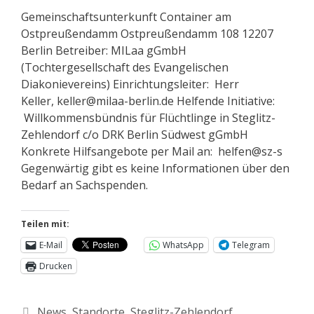
Gemeinschaftsunterkunft Container am
Ostpreußendamm Ostpreußendamm 108 12207
Berlin Betreiber: MILaa gGmbH
(Tochtergesellschaft des Evangelischen
Diakonievereins) Einrichtungsleiter: Herr
Keller, keller@milaa-berlin.de Helfende Initiative:
Willkommensbündnis für Flüchtlinge in Steglitz-
Zehlendorf c/o DRK Berlin Südwest gGmbH
Konkrete Hilfsangebote per Mail an: helfen@sz-s
Gegenwärtig gibt es keine Informationen über den
Bedarf an Sachspenden.
Teilen mit:
E-Mail
WhatsApp
Telegram
Drucken
News
,
Standorte
,
Steglitz-Zehlendorf