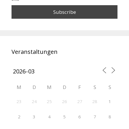
Veranstaltungen
M
D
M
D
F
S
S
23
24
25
26
27
28
1
2
3
4
5
6
7
8