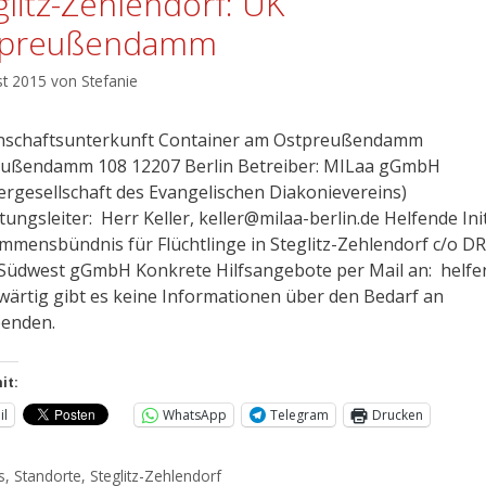
glitz-Zehlendorf: UK
tpreußendamm
st 2015
von
Stefanie
schaftsunterkunft Container am Ostpreußendamm
ußendamm 108 12207 Berlin Betreiber: MILaa gGmbH
ergesellschaft des Evangelischen Diakonievereins)
tungsleiter: Herr Keller, keller@milaa-berlin.de Helfende Init
mmensbündnis für Flüchtlinge in Steglitz-Zehlendorf c/o D
 Südwest gGmbH Konkrete Hilfsangebote per Mail an: helf
ärtig gibt es keine Informationen über den Bedarf an
enden.
it:
il
WhatsApp
Telegram
Drucken
s
,
Standorte
,
Steglitz-Zehlendorf