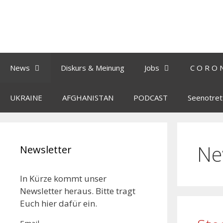
News
Diskurs & Meinung
Jobs
C O R O 
UKRAINE
AFGHANISTAN
PODCAST
Seenotret
Ne
Newsletter
In Kürze kommt unser
Newsletter heraus. Bitte tragt
Euch hier dafür ein.
Email