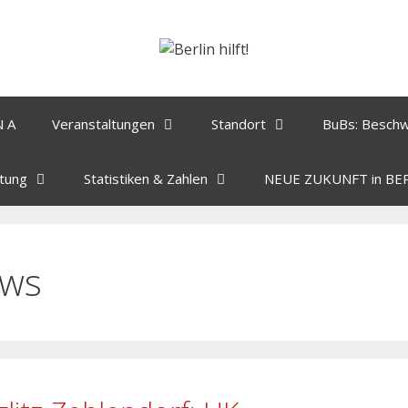
N A
Veranstaltungen
Standort
BuBs: Besch
tung
Statistiken & Zahlen
NEUE ZUKUNFT in BE
ws