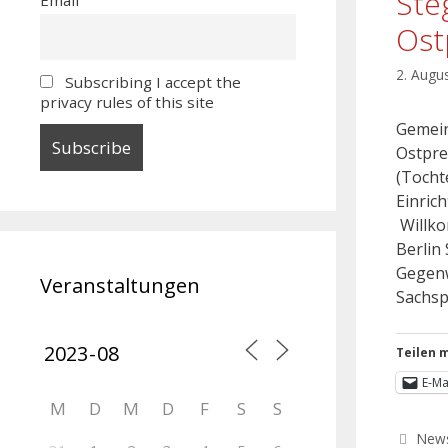
Ste
Os
2. Augu
Subscribing I accept the
privacy rules of this site
Gemein
Ostpre
(Tocht
Einrich
Willko
Berlin
Gegenw
Veranstaltungen
Sachsp
Teilen m
E-Ma
M
D
M
D
F
S
S
New