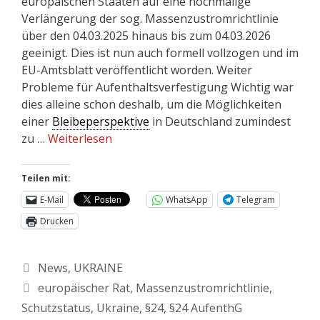
europäischen Staaten auf eine nochmalige
Verlängerung der sog. Massenzustromrichtlinie
über den 04.03.2025 hinaus bis zum 04.03.2026
geeinigt. Dies ist nun auch formell vollzogen und im
EU-Amtsblatt veröffentlicht worden. Weiter
Probleme für Aufenthaltsverfestigung Wichtig war
dies alleine schon deshalb, um die Möglichkeiten
einer
Bleibeperspektive
in Deutschland zumindest
zu …
Weiterlesen
Teilen mit:
E-Mail
WhatsApp
Telegram
Drucken
News
,
UKRAINE
europäischer Rat
,
Massenzustromrichtlinie
,
Schutzstatus
,
Ukraine
,
§24
,
§24 AufenthG