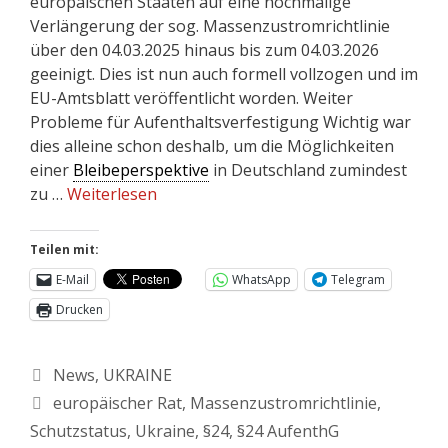
europäischen Staaten auf eine nochmalige
Verlängerung der sog. Massenzustromrichtlinie
über den 04.03.2025 hinaus bis zum 04.03.2026
geeinigt. Dies ist nun auch formell vollzogen und im
EU-Amtsblatt veröffentlicht worden. Weiter
Probleme für Aufenthaltsverfestigung Wichtig war
dies alleine schon deshalb, um die Möglichkeiten
einer
Bleibeperspektive
in Deutschland zumindest
zu …
Weiterlesen
Teilen mit:
E-Mail
WhatsApp
Telegram
Drucken
News
,
UKRAINE
europäischer Rat
,
Massenzustromrichtlinie
,
Schutzstatus
,
Ukraine
,
§24
,
§24 AufenthG