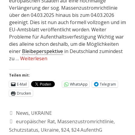
europäischen Staaten auf eine nochmalige
Verlängerung der sog. Massenzustromrichtlinie
über den 04.03.2025 hinaus bis zum 04.03.2026
geeinigt. Dies ist nun auch formell vollzogen und im
EU-Amtsblatt veröffentlicht worden. Weiter
Probleme für Aufenthaltsverfestigung Wichtig war
dies alleine schon deshalb, um die Möglichkeiten
einer
Bleibeperspektive
in Deutschland zumindest
zu …
Weiterlesen
Teilen mit:
E-Mail
WhatsApp
Telegram
Drucken
News
,
UKRAINE
europäischer Rat
,
Massenzustromrichtlinie
,
Schutzstatus
,
Ukraine
,
§24
,
§24 AufenthG