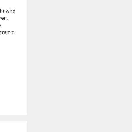
hr wird
ren,
s
rogramm