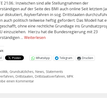
 21.06.: Inzwischen sind alle Stellungnahmen der
rständigen auf der Seite des BMI auch online Seit letztem Ja
ur diskutiert, Asylverfahren in sog. Drittstaaten durchzufüh
n auch politisch teilweise heftig gefordert. Das Modell hat e
geschafft, ohne eine rechtliche Grundlage ins Grundsatzp
U einzuziehen. Hierzu hat die Bundesregierung mit 23
rständigen …
Weiterlesen
it:
il
WhatsApp
Telegram
Drucken
olitik
,
Grundsätzliches
,
News
,
Statements
verfahren
,
Drittstaaten
,
Drittstaatsverfahren
,
MPK
eibe einen Kommentar