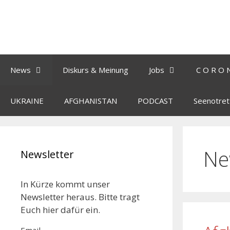
News
Diskurs & Meinung
Jobs
C O R O 
UKRAINE
AFGHANISTAN
PODCAST
Seenotret
Ne
Newsletter
In Kürze kommt unser
Newsletter heraus. Bitte tragt
Euch hier dafür ein.
Email