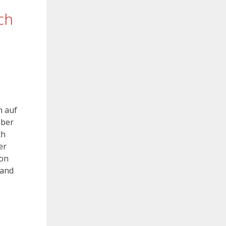
ch
n auf
über
ch
er
hon
land