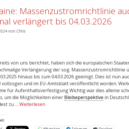
aine: Massenzustromrichtlinie au
mal verlängert bis 04.03.2026
 2024
von
Chris
reits von uns berichtet, haben sich die europäischen Staate
ochmalige Verlängerung der sog. Massenzustromrichtlinie 
.03.2025 hinaus bis zum 04.03.2026 geeinigt. Dies ist nun au
l vollzogen und im EU-Amtsblatt veröffentlicht worden. Weit
me für Aufenthaltsverfestigung Wichtig war dies alleine sc
b, um die Möglichkeiten einer
Bleibeperspektive
in Deutsch
est zu …
Weiterlesen
it:
il
WhatsApp
Telegram
Drucken