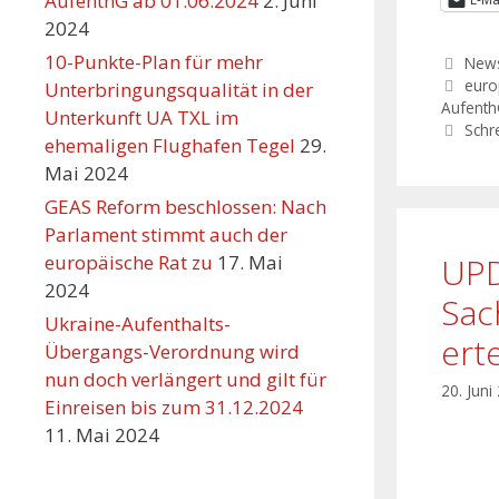
AufenthG ab 01.06.2024
2. Juni
2024
10-Punkte-Plan für mehr
New
euro
Unterbringungsqualität in der
Aufent
Unterkunft UA TXL im
Schr
ehemaligen Flughafen Tegel
29.
Mai 2024
GEAS Reform beschlossen: Nach
Parlament stimmt auch der
UPD
europäische Rat zu
17. Mai
2024
Sac
Ukraine-Aufenthalts-
ert
Übergangs-Verordnung wird
nun doch verlängert und gilt für
20. Juni
Einreisen bis zum 31.12.2024
11. Mai 2024