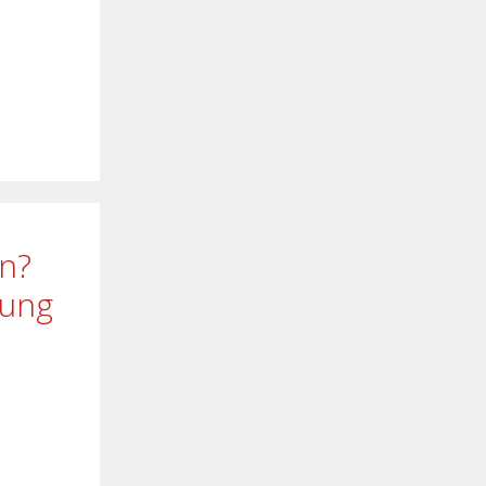
en?
rung