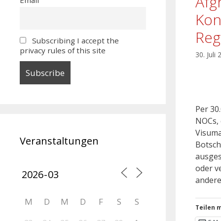
Afg
Kon
Reg
Subscribing I accept the
privacy rules of this site
30. Juli
Per 30
NOCs, 
Visuma
Veranstaltungen
Botsch
ausges
oder v
andere
M
D
M
D
F
S
S
Teilen m