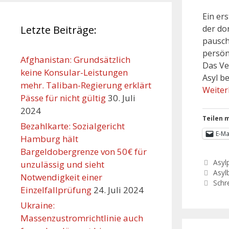
Ein er
der do
Letzte Beiträge:
pausch
persön
Afghanistan: Grundsätzlich
Das Ve
keine Konsular-Leistungen
Asyl b
mehr. Taliban-Regierung erklärt
Weiter
Pässe für nicht gültig
30. Juli
2024
Teilen m
Bezahlkarte: Sozialgericht
E-Ma
Hamburg hält
Bargeldobergrenze von 50€ für
Asylp
unzulässig und sieht
Asyl
Notwendigkeit einer
Schr
Einzelfallprüfung
24. Juli 2024
Ukraine:
Massenzustromrichtlinie auch