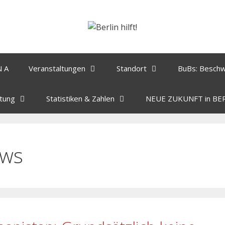
N A
Veranstaltungen
Standort
BuBs: Besch
tung
Statistiken & Zahlen
NEUE ZUKUNFT in BE
ws