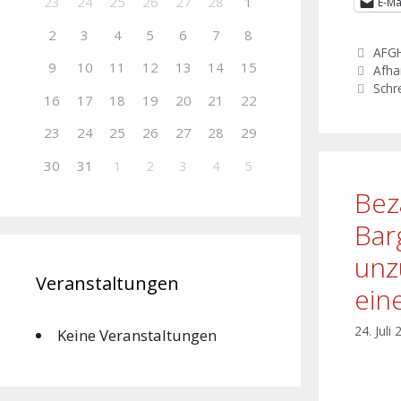
23
24
25
26
27
28
1
E-Ma
2
3
4
5
6
7
8
AFG
9
10
11
12
13
14
15
Afha
Schr
16
17
18
19
20
21
22
23
24
25
26
27
28
29
30
31
1
2
3
4
5
Bez
Bar
unz
Veranstaltungen
ein
24. Juli
Keine Veranstaltungen