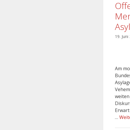
Off
Men
Asy
19. Juni
Am mor
Bundes
Asylag
Veheme
weiten
Diskurs
Erwart
…
Weit