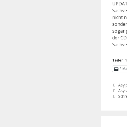
UPDATE
Sachve
nicht n
sonder
sogar 
der CD
Sachve
Teilen m
E-Ma
Asylp
Asyl
Schr