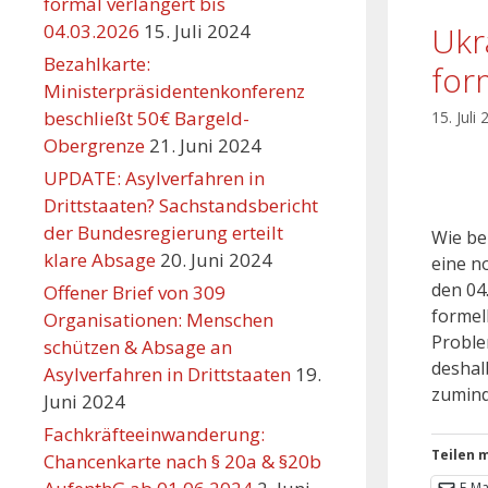
formal verlängert bis
Ukr
04.03.2026
15. Juli 2024
Bezahlkarte:
for
Ministerpräsidentenkonferenz
beschließt 50€ Bargeld-
15. Juli
Obergrenze
21. Juni 2024
UPDATE: Asylverfahren in
Drittstaaten? Sachstandsbericht
der Bundesregierung erteilt
Wie be
klare Absage
20. Juni 2024
eine n
den 04
Offener Brief von 309
formel
Organisationen: Menschen
Proble
schützen & Absage an
deshal
Asylverfahren in Drittstaaten
19.
zumind
Juni 2024
Fachkräfteeinwanderung:
Teilen m
Chancenkarte nach § 20a & §20b
E-Ma