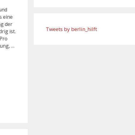
 und
s eine
ng der
Tweets by berlin_hilft
ig ist.
 Pro
dung, …