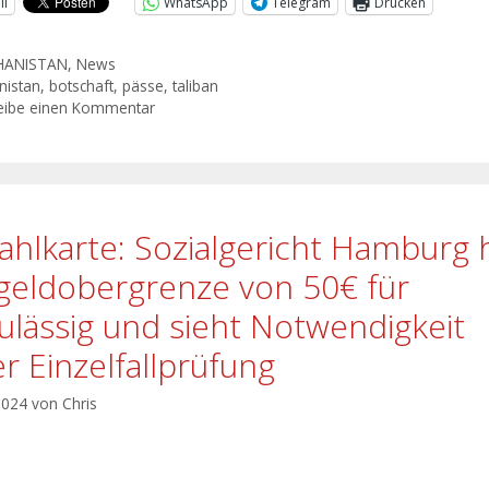
il
WhatsApp
Telegram
Drucken
HANISTAN
,
News
nistan
,
botschaft
,
pässe
,
taliban
eibe einen Kommentar
ahlkarte: Sozialgericht Hamburg h
geldobergrenze von 50€ für
ulässig und sieht Notwendigkeit
er Einzelfallprüfung
 2024
von
Chris