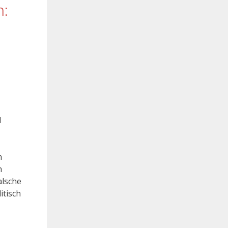
n:
d
n
n
alsche
itisch