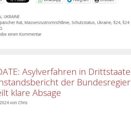
s
,
UKRAINE
päischer Rat
,
Massenzustromrichtlinie
,
Schutzstatus
,
Ukraine
,
§24
,
§24
hG
eibe einen Kommentar
ATE: Asylverfahren in Drittstaat
hstandsbericht der Bundesregie
eilt klare Absage
 2024
von
Chris