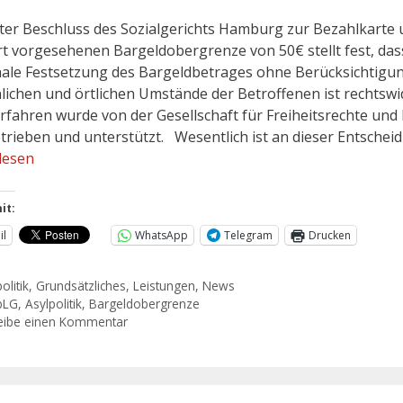
ster Beschluss des Sozialgerichts Hamburg zur Bezahlkarte
rt vorgesehenen Bargeldobergrenze von 50€ stellt fest, das
ale Festsetzung des Bargeldbetrages ohne Berücksichtigu
lichen und örtlichen Umstände der Betroffenen ist rechtswidr
rfahren wurde von der Gesellschaft für Freiheitsrechte und
etrieben und unterstützt. Wesentlich ist an dieser Entschei
lesen
it:
il
WhatsApp
Telegram
Drucken
olitik
,
Grundsätzliches
,
Leistungen
,
News
bLG
,
Asylpolitik
,
Bargeldobergrenze
eibe einen Kommentar