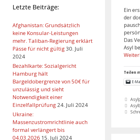
Letzte Beiträge:
Ein er
der do
pausch
Afghanistan: Grundsätzlich
persön
keine Konsular-Leistungen
Das Ve
mehr. Taliban-Regierung erklärt
Asyl b
Pässe für nicht gültig
30. Juli
Weiter
2024
Bezahlkarte: Sozialgericht
Teilen m
Hamburg hält
Bargeldobergrenze von 50€ für
E-Ma
unzulässig und sieht
Notwendigkeit einer
Asylp
Einzelfallprüfung
24. Juli 2024
Asyl
Schr
Ukraine:
Massenzustromrichtlinie auch
formal verlängert bis
04.03.2026
15. Juli 2024