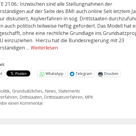
 21.06.: Inzwischen sind alle Stellungnahmen der
rständigen auf der Seite des BMI auch online Seit letztem Ja
ur diskutiert, Asylverfahren in sog. Drittstaaten durchzufüh
n auch politisch teilweise heftig gefordert. Das Modell hat e
geschafft, ohne eine rechtliche Grundlage ins Grundsatzp
U einzuziehen. Hierzu hat die Bundesregierung mit 23
rständigen …
Weiterlesen
it:
il
WhatsApp
Telegram
Drucken
olitik
,
Grundsätzliches
,
News
,
Statements
verfahren
,
Drittstaaten
,
Drittstaatsverfahren
,
MPK
eibe einen Kommentar