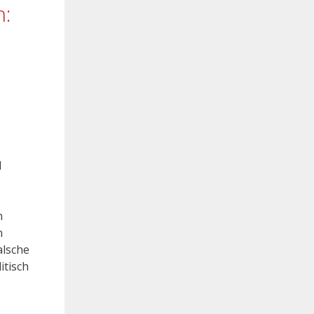
n:
d
n
n
alsche
itisch