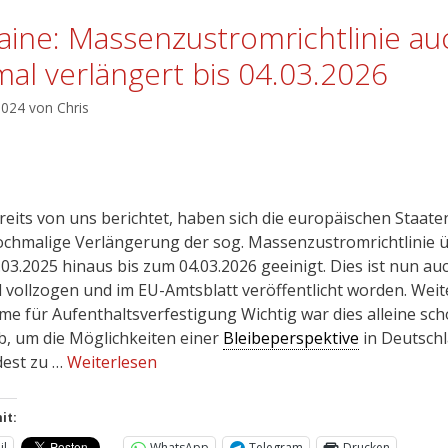
aine: Massenzustromrichtlinie au
mal verlängert bis 04.03.2026
 2024
von
Chris
reits von uns berichtet, haben sich die europäischen Staate
ochmalige Verlängerung der sog. Massenzustromrichtlinie 
.03.2025 hinaus bis zum 04.03.2026 geeinigt. Dies ist nun au
l vollzogen und im EU-Amtsblatt veröffentlicht worden. Weit
me für Aufenthaltsverfestigung Wichtig war dies alleine sc
b, um die Möglichkeiten einer
Bleibeperspektive
in Deutsch
est zu …
Weiterlesen
it:
il
WhatsApp
Telegram
Drucken