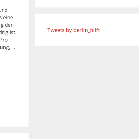
 und
s eine
ng der
Tweets by berlin_hilft
ig ist.
 Pro
dung, …