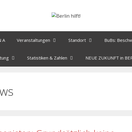
N A
Veranstaltungen
Standort
BuBs: Besch
tung
Statistiken & Zahlen
NEUE ZUKUNFT in BE
ws