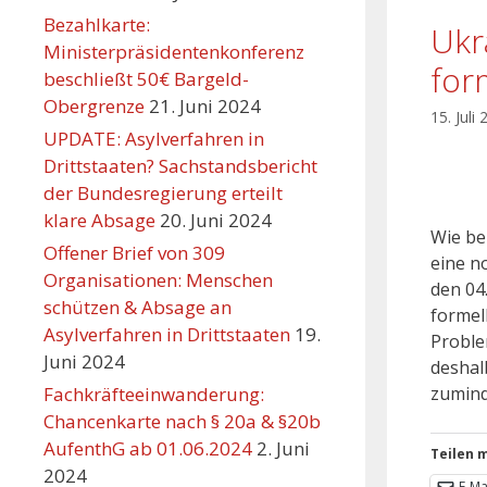
Bezahlkarte:
Ukr
Ministerpräsidentenkonferenz
for
beschließt 50€ Bargeld-
Obergrenze
21. Juni 2024
15. Juli
UPDATE: Asylverfahren in
Drittstaaten? Sachstandsbericht
der Bundesregierung erteilt
klare Absage
20. Juni 2024
Wie be
Offener Brief von 309
eine n
Organisationen: Menschen
den 04
schützen & Absage an
formel
Asylverfahren in Drittstaaten
19.
Proble
Juni 2024
deshal
Fachkräfteeinwanderung:
zumind
Chancenkarte nach § 20a & §20b
AufenthG ab 01.06.2024
2. Juni
Teilen m
2024
E-Ma