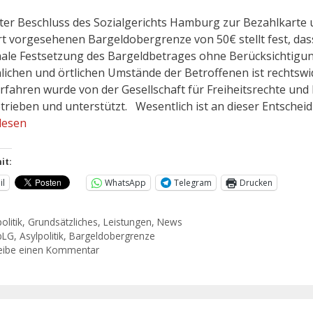
ster Beschluss des Sozialgerichts Hamburg zur Bezahlkarte
rt vorgesehenen Bargeldobergrenze von 50€ stellt fest, das
ale Festsetzung des Bargeldbetrages ohne Berücksichtigu
lichen und örtlichen Umstände der Betroffenen ist rechtswidr
rfahren wurde von der Gesellschaft für Freiheitsrechte und
etrieben und unterstützt. Wesentlich ist an dieser Entschei
lesen
it:
il
WhatsApp
Telegram
Drucken
olitik
,
Grundsätzliches
,
Leistungen
,
News
bLG
,
Asylpolitik
,
Bargeldobergrenze
eibe einen Kommentar