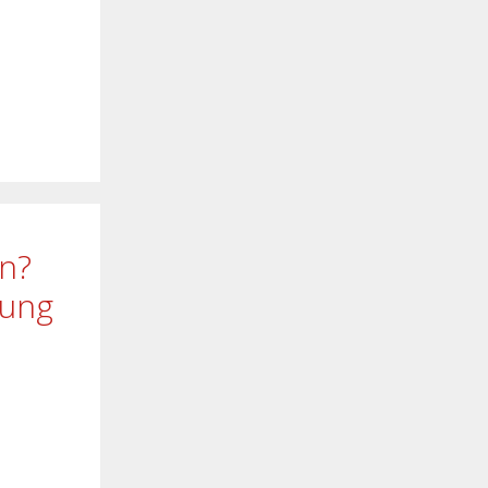
en?
rung