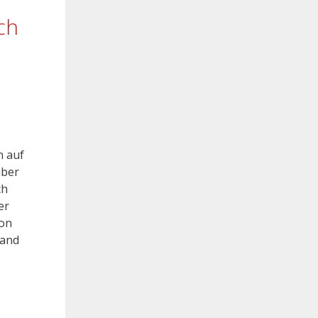
ch
n auf
über
ch
er
hon
land