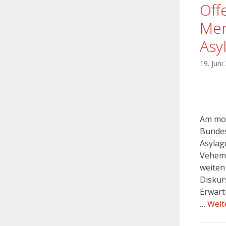
Off
Men
Asy
19. Juni
Am mor
Bundes
Asylag
Veheme
weiten
Diskurs
Erwart
…
Weit