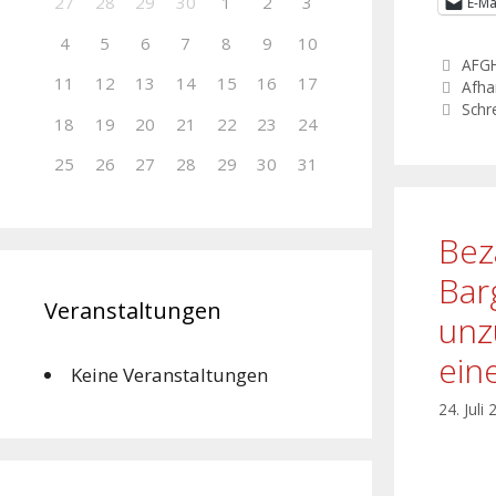
27
28
29
30
1
2
3
E-Ma
4
5
6
7
8
9
10
AFG
11
12
13
14
15
16
17
Afha
Schr
18
19
20
21
22
23
24
25
26
27
28
29
30
31
Bez
Bar
Veranstaltungen
unz
ein
Keine Veranstaltungen
24. Juli