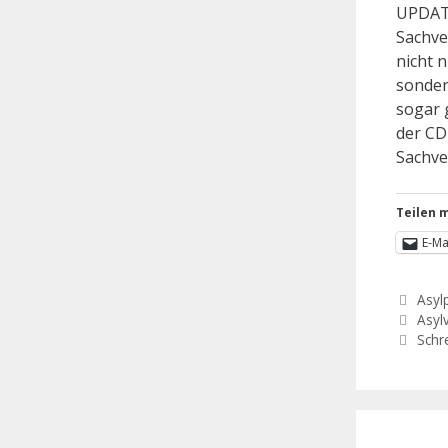
UPDATE
Sachve
nicht n
sonder
sogar 
der CD
Sachve
Teilen m
E-Ma
Asylp
Asyl
Schr