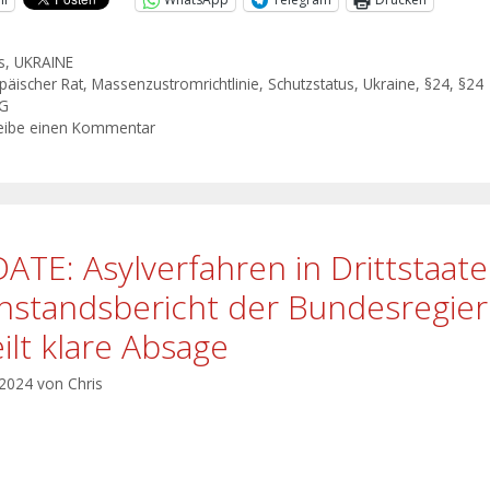
s
,
UKRAINE
päischer Rat
,
Massenzustromrichtlinie
,
Schutzstatus
,
Ukraine
,
§24
,
§24
hG
eibe einen Kommentar
ATE: Asylverfahren in Drittstaat
hstandsbericht der Bundesregie
eilt klare Absage
 2024
von
Chris