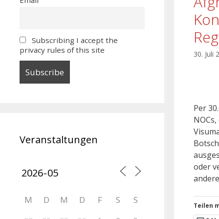
Afg
Kon
Reg
Subscribing I accept the
privacy rules of this site
30. Juli
Per 30
NOCs, 
Visuma
Veranstaltungen
Botsch
ausges
oder v
andere
M
D
M
D
F
S
S
Teilen m