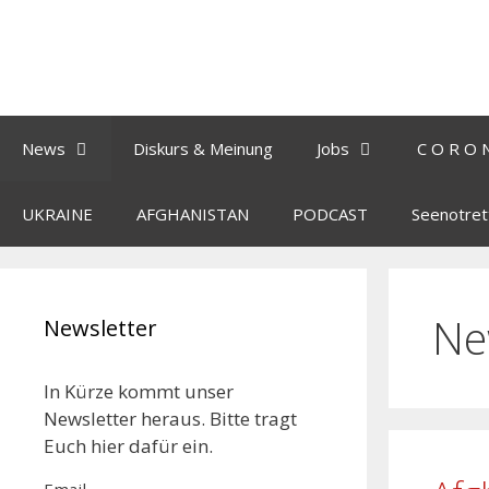
News
Diskurs & Meinung
Jobs
C O R O 
UKRAINE
AFGHANISTAN
PODCAST
Seenotret
Ne
Newsletter
In Kürze kommt unser
Newsletter heraus. Bitte tragt
Euch hier dafür ein.
Email