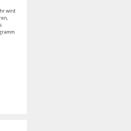
hr wird
ren,
s
rogramm