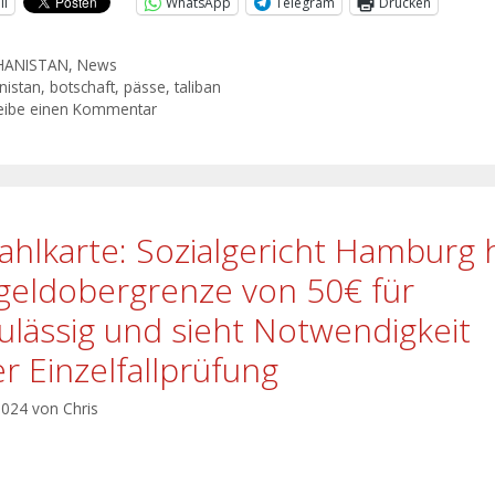
il
WhatsApp
Telegram
Drucken
HANISTAN
,
News
nistan
,
botschaft
,
pässe
,
taliban
eibe einen Kommentar
ahlkarte: Sozialgericht Hamburg h
geldobergrenze von 50€ für
ulässig und sieht Notwendigkeit
er Einzelfallprüfung
 2024
von
Chris