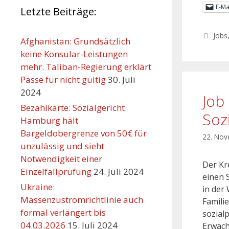
E-Ma
Letzte Beiträge:
Jobs
Afghanistan: Grundsätzlich
keine Konsular-Leistungen
mehr. Taliban-Regierung erklärt
Pässe für nicht gültig
30. Juli
2024
Job
Bezahlkarte: Sozialgericht
Soz
Hamburg hält
Bargeldobergrenze von 50€ für
22. No
unzulässig und sieht
Notwendigkeit einer
Der Kr
Einzelfallprüfung
24. Juli 2024
einen 
Ukraine:
in der
Massenzustromrichtlinie auch
Famili
formal verlängert bis
sozial
04.03.2026
15. Juli 2024
Erwach