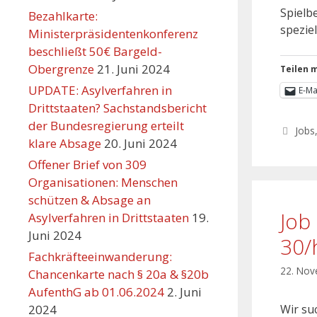
Spielb
Bezahlkarte:
spezie
Ministerpräsidentenkonferenz
beschließt 50€ Bargeld-
Obergrenze
21. Juni 2024
Teilen m
UPDATE: Asylverfahren in
E-Ma
Drittstaaten? Sachstandsbericht
der Bundesregierung erteilt
Jobs
klare Absage
20. Juni 2024
Offener Brief von 309
Organisationen: Menschen
schützen & Absage an
Job
Asylverfahren in Drittstaaten
19.
Juni 2024
30/
Fachkräfteeinwanderung:
22. No
Chancenkarte nach § 20a & §20b
AufenthG ab 01.06.2024
2. Juni
2024
Wir su