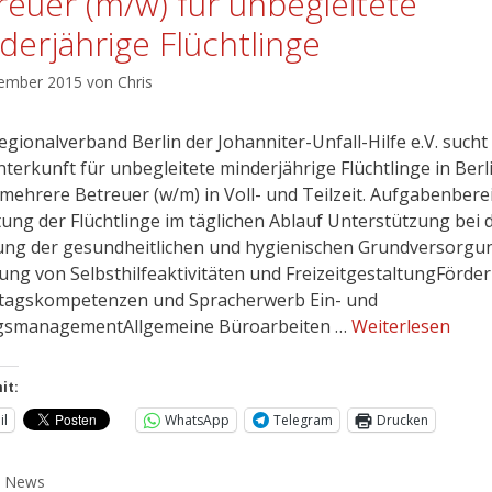
reuer (m/w) für unbegleitete
derjährige Flüchtlinge
vember 2015
von
Chris
gionalverband Berlin der Johanniter-Unfall-Hilfe e.V. sucht
nterkunft für unbegleitete minderjährige Flüchtlinge in Berl
 mehrere Betreuer (w/m) in Voll- und Teilzeit. Aufgabenbere
tung der Flüchtlinge im täglichen Ablauf Unterstützung bei 
ung der gesundheitlichen und hygienischen Grundversorgu
ung von Selbsthilfeaktivitäten und FreizeitgestaltungFörde
ltagskompetenzen und Spracherwerb Ein- und
gsmanagementAllgemeine Büroarbeiten …
Weiterlesen
it:
il
WhatsApp
Telegram
Drucken
,
News