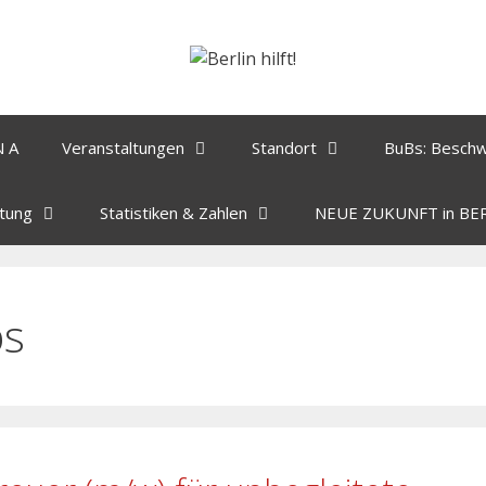
N A
Veranstaltungen
Standort
BuBs: Besch
tung
Statistiken & Zahlen
NEUE ZUKUNFT in BE
bs