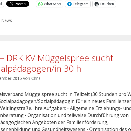
il
WhatsApp
Telegram
Drucken
,
News
 – DRK KV Müggelspree sucht
ialpädagogen/in 30 h
vember 2015
von
Chris
eisverband Müggelspree sucht in Teilzeit (30 Stunden pro 
Sozialpädagogen/Sozialpädagogin für ein neues Familienz
 Weitlingstraße. Ihre Aufgaben: • Allgemeine Erziehungs- un
enberatung • Organisation und teilweise Durchführung von
pädagogischen Angeboten der Familienförderung,
senenbildung und Gesundheitswesens • Organisation des o