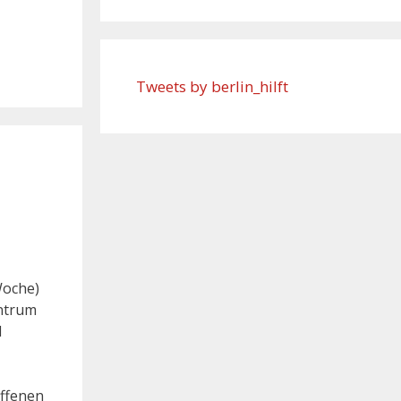
Tweets by berlin_hilft
Woche)
entrum
d
ffenen