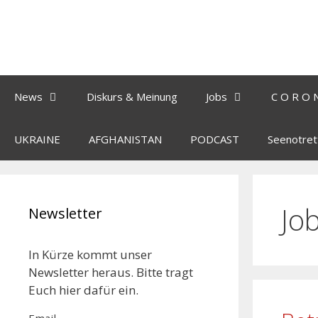
News
Diskurs & Meinung
Jobs
C O R O 
UKRAINE
AFGHANISTAN
PODCAST
Seenotret
Jo
Newsletter
In Kürze kommt unser
Newsletter heraus. Bitte tragt
Euch hier dafür ein.
Email