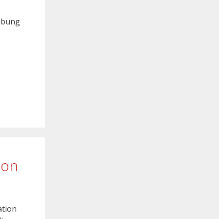
eibung
ion
ation