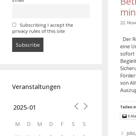
Bet
min
22. No
Subscribing I accept the
privacy rules of this site
Der Re
eine U
sofort
Beglei
Sicher
Förder
von Al
Veranstaltungen
Auszu
Teilen m
E-Ma
M
D
M
D
F
S
S
Jobs