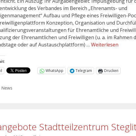
entlicht. Ein Auszug: Ihr Aufgabengebiet: Impulsgebung für 
entwicklung des Verbandes im Bereich „Ehrenamts- und
lligenmanagement“ Aufbau und Pflege eines Freiwilligen-Po
Freiwilligenplattform Konzeption, Organisation und Durchf
alifizierungsveranstaltungen für Ehrenamtliche und Freiwill
zung der Ehrenamtlichen und Freiwilligen (u. a. im Rahmen 
dstage oder auf Austauschplattform) …
Weiterlesen
it:
il
WhatsApp
Telegram
Drucken
,
News
angebote Stadtteilzentrum Stegli