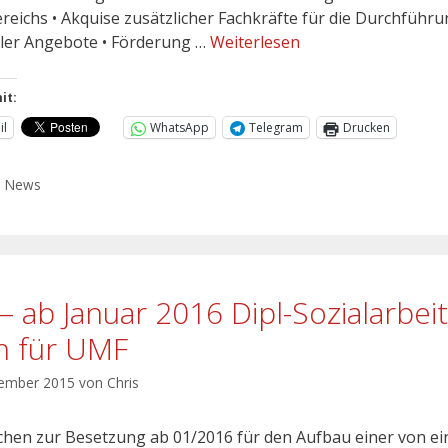
ereichs • Akquise zusätzlicher Fachkräfte für die Durchführ
ller Angebote • Förderung …
Weiterlesen
it:
il
WhatsApp
Telegram
Drucken
,
News
 – ab Januar 2016 Dipl-Sozialarbei
h für UMF
vember 2015
von
Chris
chen zur Besetzung ab 01/2016 für den Aufbau einer von e