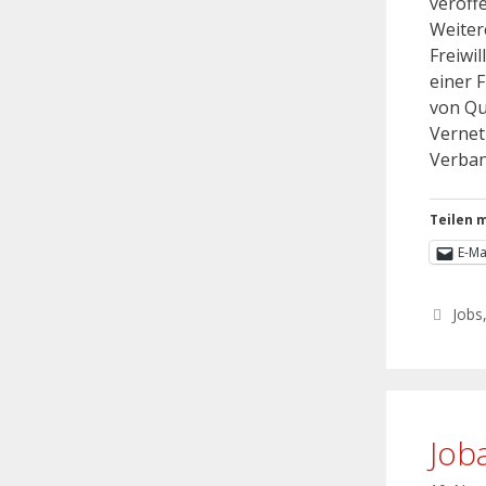
veröff
Weiter
Freiwi
einer 
von Qu
Vernet
Verban
Teilen m
E-Ma
Jobs
Job