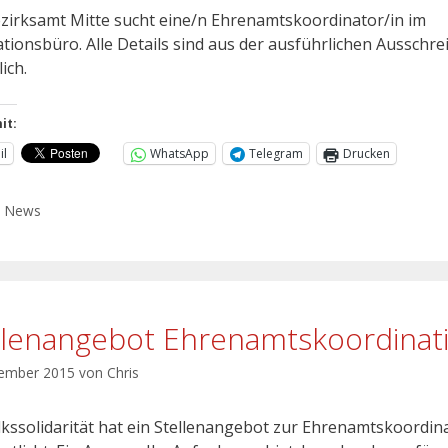
zirksamt Mitte sucht eine/n Ehrenamtskoordinator/in im
ationsbüro. Alle Details sind aus der ausführlichen Ausschr
lich.
it:
il
WhatsApp
Telegram
Drucken
,
News
llenangebot Ehrenamtskoordinat
vember 2015
von
Chris
lkssolidarität hat ein Stellenangebot zur Ehrenamtskoordin