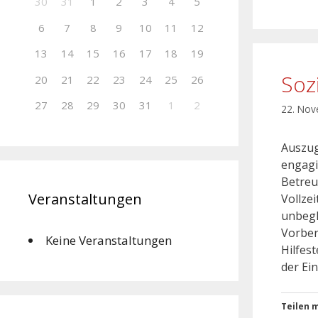
30
31
1
2
3
4
5
6
7
8
9
10
11
12
13
14
15
16
17
18
19
Sozi
20
21
22
23
24
25
26
27
28
29
30
31
1
2
22. No
Auszug
engagi
Betreu
Veranstaltungen
Vollze
unbegl
Vorber
Keine Veranstaltungen
Hilfes
der Ei
Teilen m