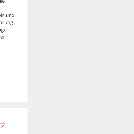
die
ols und
ührung
ige
der
tz