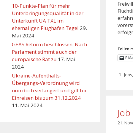
Freiwi
10-Punkte-Plan für mehr
Flüchtl
Unterbringungsqualität in der
erfahre
Unterkunft UA TXL im
vorerst
ehemaligen Flughafen Tegel
29.
erfolgr
Mai 2024
GEAS Reform beschlossen: Nach
Teilen m
Parlament stimmt auch der
E-Ma
europäische Rat zu
17. Mai
2024
Jobs
Ukraine-Aufenthalts-
Übergangs-Verordnung wird
nun doch verlängert und gilt für
Einreisen bis zum 31.12.2024
11. Mai 2024
Job
21. No