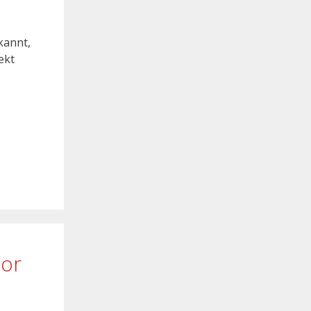
kannt,
ekt
tor