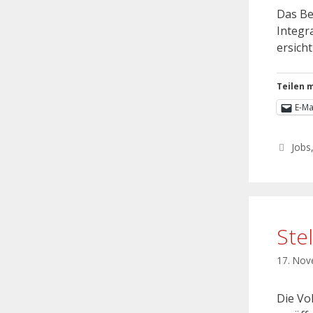
Das Be
Integr
ersicht
Teilen m
E-Ma
Jobs
Ste
17. No
Die Vo