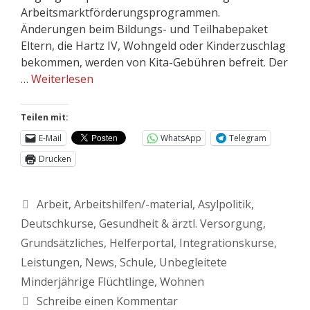
Arbeitsmarktförderungsprogrammen.
Änderungen beim Bildungs- und Teilhabepaket
Eltern, die Hartz IV, Wohngeld oder Kinderzuschlag
bekommen, werden von Kita-Gebühren befreit. Der
…
Weiterlesen
Teilen mit:
E-Mail
WhatsApp
Telegram
Drucken
Arbeit
,
Arbeitshilfen/-material
,
Asylpolitik
,
Deutschkurse
,
Gesundheit & ärztl. Versorgung
,
Grundsätzliches
,
Helferportal
,
Integrationskurse
,
Leistungen
,
News
,
Schule
,
Unbegleitete
Minderjährige Flüchtlinge
,
Wohnen
Schreibe einen Kommentar