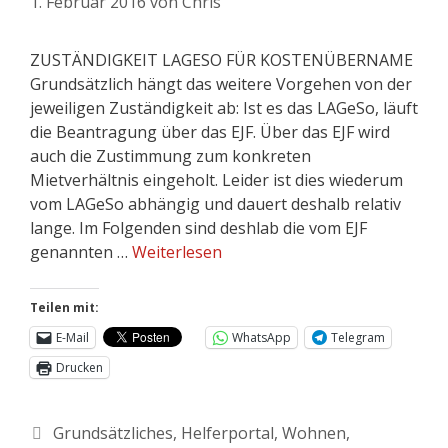
1. Februar 2016
von
Chris
ZUSTÄNDIGKEIT LAGESO FÜR KOSTENÜBERNAME
Grundsätzlich hängt das weitere Vorgehen von der
jeweiligen Zuständigkeit ab: Ist es das LAGeSo, läuft
die Beantragung über das EJF. Über das EJF wird
auch die Zustimmung zum konkreten
Mietverhältnis eingeholt. Leider ist dies wiederum
vom LAGeSo abhängig und dauert deshalb relativ
lange. Im Folgenden sind deshlab die vom EJF
genannten …
Weiterlesen
Teilen mit:
E-Mail
WhatsApp
Telegram
Drucken
Grundsätzliches
,
Helferportal
,
Wohnen
,