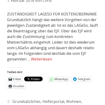
1. Februar 2016
von
Chris
ZUSTÄNDIGKEIT LAGESO FÜR KOSTENÜBERNAME
Grundsätzlich hängt das weitere Vorgehen von der
jeweiligen Zuständigkeit ab: Ist es das LAGeSo, läuft
die Beantragung über das EJF. Über das EJF wird
auch die Zustimmung zum konkreten
Mietverhältnis eingeholt. Leider ist dies wiederum
vom LAGeSo abhängig und dauert deshalb relativ
lange. Im Folgenden sind deshlab die vom EJF
genannten …
Weiterlesen
Teilen mit:
E-Mail
WhatsApp
Telegram
Drucken
Grundsätzliches
,
Helferportal
,
Wohnen
,