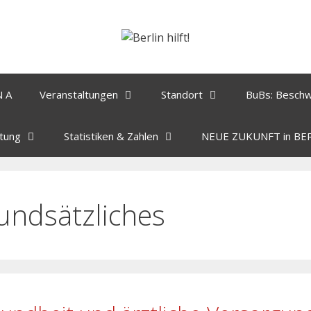
N A
Veranstaltungen
Standort
BuBs: Besch
tung
Statistiken & Zahlen
NEUE ZUKUNFT in BE
undsätzliches