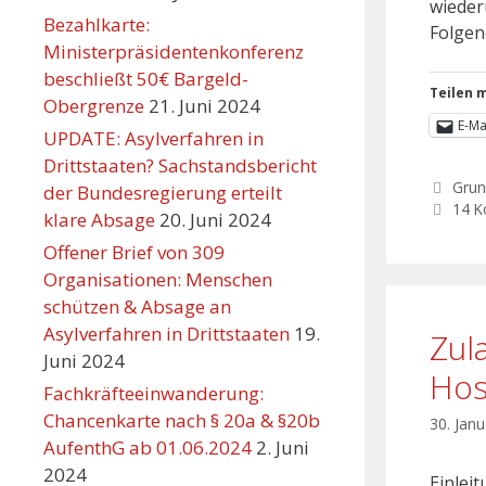
wieder
Bezahlkarte:
Folgen
Ministerpräsidentenkonferenz
beschließt 50€ Bargeld-
Teilen m
Obergrenze
21. Juni 2024
E-Ma
UPDATE: Asylverfahren in
Drittstaaten? Sachstandsbericht
Grun
der Bundesregierung erteilt
14 
klare Absage
20. Juni 2024
Offener Brief von 309
Organisationen: Menschen
schützen & Absage an
Asylverfahren in Drittstaaten
19.
Zul
Juni 2024
Hosp
Fachkräfteeinwanderung:
Chancenkarte nach § 20a & §20b
30. Jan
AufenthG ab 01.06.2024
2. Juni
2024
Einlei