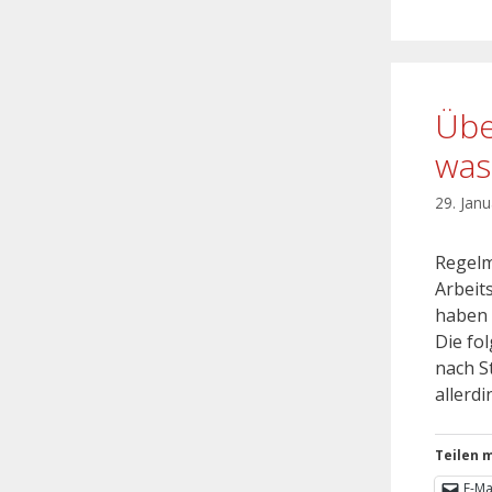
Übe
was
29. Jan
Regelm
Arbeit
haben 
Die fo
nach S
allerd
Teilen m
E-Ma