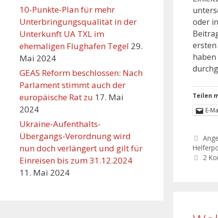
10-Punkte-Plan für mehr
unters
Unterbringungsqualität in der
oder i
Unterkunft UA TXL im
Beitra
ersten
ehemaligen Flughafen Tegel
29.
haben 
Mai 2024
durchg
GEAS Reform beschlossen: Nach
Parlament stimmt auch der
europäische Rat zu
17. Mai
Teilen m
2024
E-Ma
Ukraine-Aufenthalts-
Übergangs-Verordnung wird
Ang
nun doch verlängert und gilt für
Helferpo
2 K
Einreisen bis zum 31.12.2024
11. Mai 2024