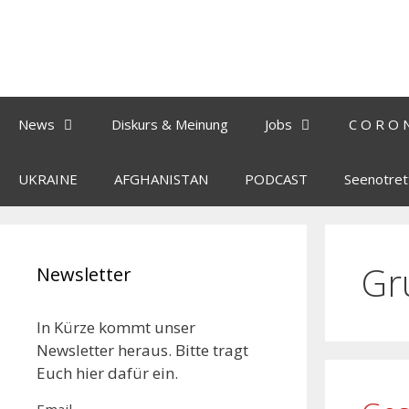
News
Diskurs & Meinung
Jobs
C O R O 
UKRAINE
AFGHANISTAN
PODCAST
Seenotret
Gr
Newsletter
In Kürze kommt unser
Newsletter heraus. Bitte tragt
Euch hier dafür ein.
Email