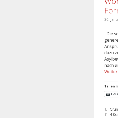
Woh
For
30. Jan
Die so
genere
Ansprü
dazu z
Asylbe
nach e
Weiter
Teilen m
E-Ma
Grun
4 K