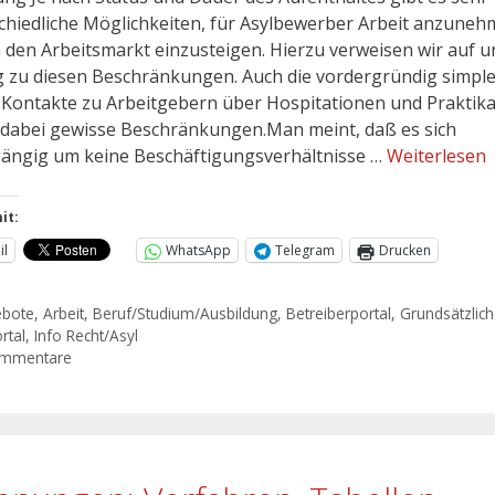
chiedliche Möglichkeiten, für Asylbewerber Arbeit anzune
n den Arbeitsmarkt einzusteigen. Hierzu verweisen wir auf 
g zu diesen Beschränkungen. Auch die vordergründig simpl
 Kontakte zu Arbeitgebern über Hospitationen und Praktik
dabei gewisse Beschränkungen.Man meint, daß es sich
ängig um keine Beschäftigungsverhältnisse …
Weiterlesen
it:
il
WhatsApp
Telegram
Drucken
ebote
,
Arbeit
,
Beruf/Studium/Ausbildung
,
Betreiberportal
,
Grundsätzlic
rtal
,
Info Recht/Asyl
ommentare