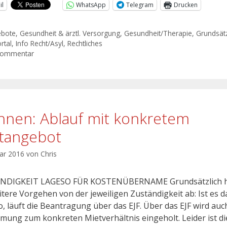
il
WhatsApp
Telegram
Drucken
ebote
,
Gesundheit & ärztl. Versorgung
,
Gesundheit/Therapie
,
Grundsätz
rtal
,
Info Recht/Asyl
,
Rechtliches
Kommentar
nen: Ablauf mit konkretem
tangebot
uar 2016
von
Chris
NDIGKEIT LAGESO FÜR KOSTENÜBERNAME Grundsätzlich 
itere Vorgehen von der jeweiligen Zuständigkeit ab: Ist es d
, läuft die Beantragung über das EJF. Über das EJF wird auc
mung zum konkreten Mietverhältnis eingeholt. Leider ist di