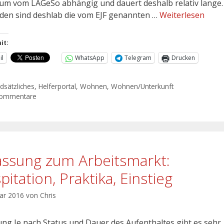
um vom LAGeSo abhängig und dauert deshalb relativ lange.
den sind deshlab die vom EJF genannten …
Weiterlesen
it:
il
WhatsApp
Telegram
Drucken
dsätzliches
,
Helferportal
,
Wohnen
,
Wohnen/Unterkunft
Kommentare
assung zum Arbeitsmarkt:
itation, Praktika, Einstieg
uar 2016
von
Chris
tung Je nach Status und Dauer des Aufenthaltes gibt es sehr