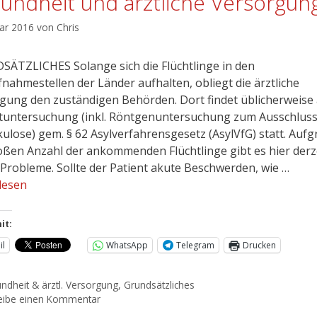
undheit und ärztliche Versorgun
uar 2016
von
Chris
ÄTZLICHES Solange sich die Flüchtlinge in den
fnahmestellen der Länder aufhalten, obliegt die ärztliche
gung den zuständigen Behörden. Dort findet üblicherweise
stuntersuchung (inkl. Röntgenuntersuchung zum Ausschlus
ulose) gem. § 62 Asylverfahrensgesetz (AsylVfG) statt. Auf
oßen Anzahl der ankommenden Flüchtlinge gibt es hier derz
 Probleme. Sollte der Patient akute Beschwerden, wie …
lesen
it:
il
WhatsApp
Telegram
Drucken
ndheit & ärztl. Versorgung
,
Grundsätzliches
eibe einen Kommentar