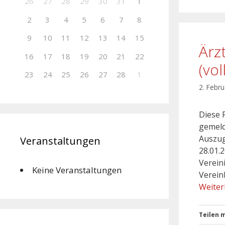
26
27
28
29
30
31
1
2
3
4
5
6
7
8
9
10
11
12
13
14
15
Ärz
16
17
18
19
20
21
22
(vo
23
24
25
26
27
28
1
2. Febr
Diese 
gemeld
Auszug
Veranstaltungen
28.01.
Verein
Keine Veranstaltungen
Verein
Weiter
Teilen m