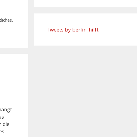
liches
,
Tweets by berlin_hilft
hängt
as
h die
es