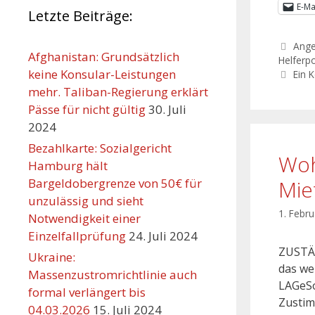
E-Ma
Letzte Beiträge:
Ang
Afghanistan: Grundsätzlich
Helferpo
keine Konsular-Leistungen
Ein 
mehr. Taliban-Regierung erklärt
Pässe für nicht gültig
30. Juli
2024
Bezahlkarte: Sozialgericht
Woh
Hamburg hält
Bargeldobergrenze von 50€ für
Mie
unzulässig und sieht
1. Febr
Notwendigkeit einer
Einzelfallprüfung
24. Juli 2024
ZUSTÄ
Ukraine:
das we
Massenzustromrichtlinie auch
LAGeSo
formal verlängert bis
Zustim
04.03.2026
15. Juli 2024