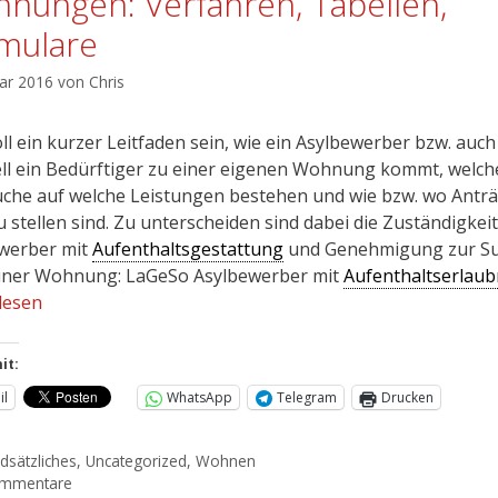
nungen: Verfahren, Tabellen,
mulare
uar 2016
von
Chris
ll ein kurzer Leitfaden sein, wie ein Asylbewerber bzw. auch
ll ein Bedürftiger zu einer eigenen Wohnung kommt, welch
che auf welche Leistungen bestehen und wie bzw. wo Antr
u stellen sind. Zu unterscheiden sind dabei die Zuständigkeit
werber mit
Aufenthaltsgestattung
und Genehmigung zur S
iner Wohnung: LaGeSo Asylbewerber mit
Aufenthaltserlaub
lesen
it:
il
WhatsApp
Telegram
Drucken
dsätzliches
,
Uncategorized
,
Wohnen
ommentare