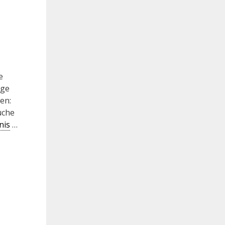
e
äge
en:
uche
nis
…