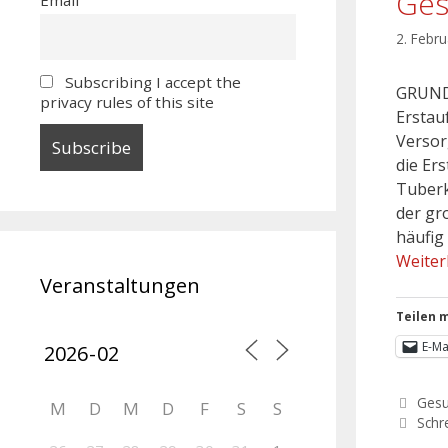
Ges
2. Febr
Subscribing I accept the
GRUNDS
privacy rules of this site
Erstau
Versor
die Er
Tuberk
der gr
häufig
Weiter
Veranstaltungen
Teilen m
E-Ma
Gesu
M
D
M
D
F
S
S
Schr