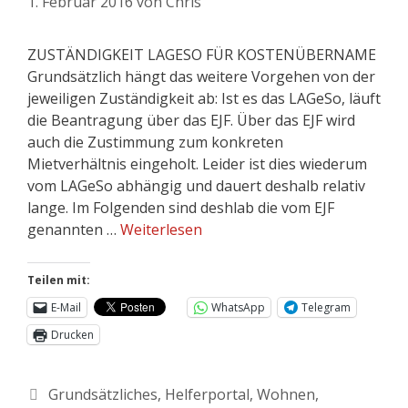
1. Februar 2016
von
Chris
ZUSTÄNDIGKEIT LAGESO FÜR KOSTENÜBERNAME
Grundsätzlich hängt das weitere Vorgehen von der
jeweiligen Zuständigkeit ab: Ist es das LAGeSo, läuft
die Beantragung über das EJF. Über das EJF wird
auch die Zustimmung zum konkreten
Mietverhältnis eingeholt. Leider ist dies wiederum
vom LAGeSo abhängig und dauert deshalb relativ
lange. Im Folgenden sind deshlab die vom EJF
genannten …
Weiterlesen
Teilen mit:
E-Mail
WhatsApp
Telegram
Drucken
Grundsätzliches
,
Helferportal
,
Wohnen
,