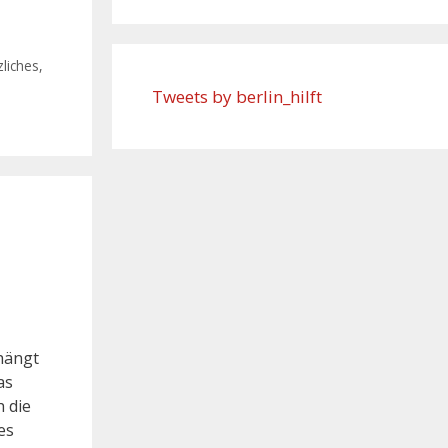
liches
,
Tweets by berlin_hilft
hängt
as
h die
es