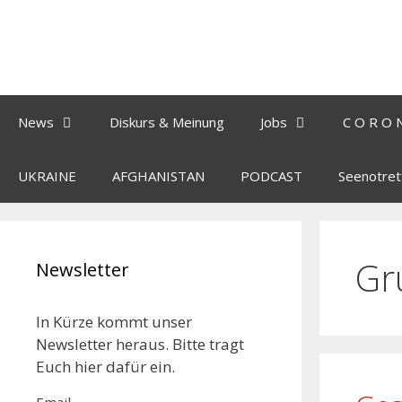
News
Diskurs & Meinung
Jobs
C O R O 
UKRAINE
AFGHANISTAN
PODCAST
Seenotret
Gr
Newsletter
In Kürze kommt unser
Newsletter heraus. Bitte tragt
Euch hier dafür ein.
Email