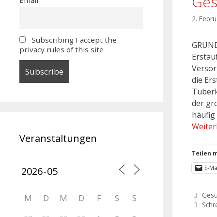
Ges
2. Febr
Subscribing I accept the
GRUNDS
privacy rules of this site
Erstau
Versor
die Er
Tuberk
der gr
häufig
Weiter
Veranstaltungen
Teilen m
E-Ma
Gesu
M
D
M
D
F
S
S
Schr