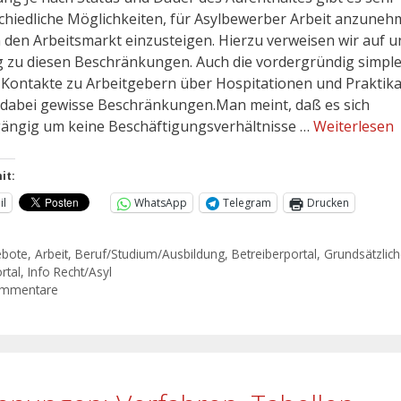
chiedliche Möglichkeiten, für Asylbewerber Arbeit anzune
n den Arbeitsmarkt einzusteigen. Hierzu verweisen wir auf 
g zu diesen Beschränkungen. Auch die vordergründig simpl
 Kontakte zu Arbeitgebern über Hospitationen und Praktik
dabei gewisse Beschränkungen.Man meint, daß es sich
ängig um keine Beschäftigungsverhältnisse …
Weiterlesen
it:
il
WhatsApp
Telegram
Drucken
ebote
,
Arbeit
,
Beruf/Studium/Ausbildung
,
Betreiberportal
,
Grundsätzlic
rtal
,
Info Recht/Asyl
ommentare