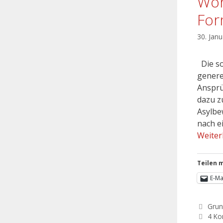
Woh
For
30. Jan
Die so
genere
Ansprü
dazu z
Asylbe
nach e
Weiter
Teilen m
E-Ma
Grun
4 K