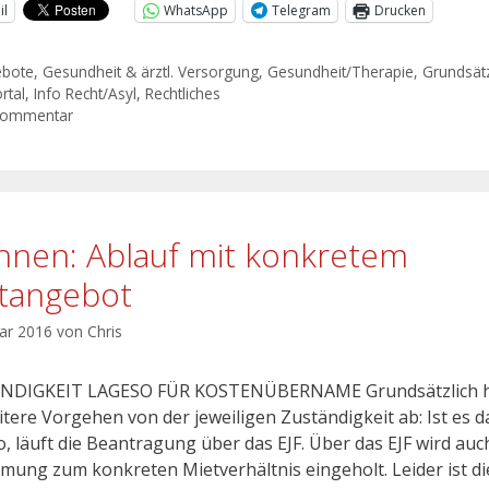
il
WhatsApp
Telegram
Drucken
ebote
,
Gesundheit & ärztl. Versorgung
,
Gesundheit/Therapie
,
Grundsätz
rtal
,
Info Recht/Asyl
,
Rechtliches
Kommentar
nen: Ablauf mit konkretem
tangebot
uar 2016
von
Chris
NDIGKEIT LAGESO FÜR KOSTENÜBERNAME Grundsätzlich 
itere Vorgehen von der jeweiligen Zuständigkeit ab: Ist es d
, läuft die Beantragung über das EJF. Über das EJF wird auc
mung zum konkreten Mietverhältnis eingeholt. Leider ist di