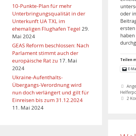
10-Punkte-Plan für mehr
unters
Unterbringungsqualität in der
oder i
Unterkunft UA TXL im
Beitra
ersten
ehemaligen Flughafen Tegel
29.
haben 
Mai 2024
durchg
GEAS Reform beschlossen: Nach
Parlament stimmt auch der
europäische Rat zu
17. Mai
Teilen m
2024
E-Ma
Ukraine-Aufenthalts-
Übergangs-Verordnung wird
Ang
nun doch verlängert und gilt für
Helferpo
2 K
Einreisen bis zum 31.12.2024
11. Mai 2024