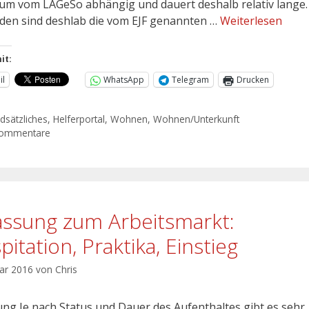
um vom LAGeSo abhängig und dauert deshalb relativ lange.
den sind deshlab die vom EJF genannten …
Weiterlesen
it:
il
WhatsApp
Telegram
Drucken
dsätzliches
,
Helferportal
,
Wohnen
,
Wohnen/Unterkunft
Kommentare
assung zum Arbeitsmarkt:
itation, Praktika, Einstieg
uar 2016
von
Chris
tung Je nach Status und Dauer des Aufenthaltes gibt es sehr