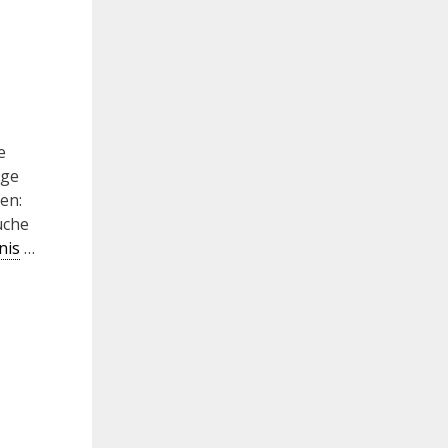
e
äge
en:
uche
nis
…