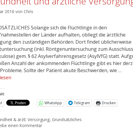
undheit und ärztliche Versorgun
uar 2016
von
Chris
ÄTZLICHES Solange sich die Flüchtlinge in den
fnahmestellen der Länder aufhalten, obliegt die ärztliche
gung den zuständigen Behörden. Dort findet üblicherweise
stuntersuchung (inkl. Röntgenuntersuchung zum Ausschlus
ulose) gem. § 62 Asylverfahrensgesetz (AsylVfG) statt. Auf
oßen Anzahl der ankommenden Flüchtlinge gibt es hier derz
 Probleme. Sollte der Patient akute Beschwerden, wie …
lesen
it:
il
WhatsApp
Telegram
Drucken
ndheit & ärztl. Versorgung
,
Grundsätzliches
eibe einen Kommentar