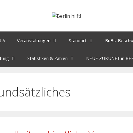
N A
Veranstaltungen
Standort
BuBs: Besch
tung
Statistiken & Zahlen
NEUE ZUKUNFT in BE
undsätzliches