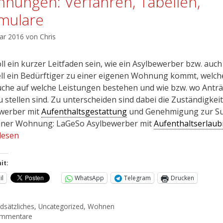
nungen: Verfahren, Tabellen,
mulare
uar 2016
von
Chris
ll ein kurzer Leitfaden sein, wie ein Asylbewerber bzw. auch
ll ein Bedürftiger zu einer eigenen Wohnung kommt, welch
che auf welche Leistungen bestehen und wie bzw. wo Antr
u stellen sind. Zu unterscheiden sind dabei die Zuständigkeit
werber mit
Aufenthaltsgestattung
und Genehmigung zur S
iner Wohnung: LaGeSo Asylbewerber mit
Aufenthaltserlaub
lesen
it:
il
WhatsApp
Telegram
Drucken
dsätzliches
,
Uncategorized
,
Wohnen
ommentare