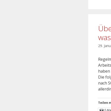
Übe
was
29. Jan
Regelm
Arbeit
haben 
Die fo
nach S
allerd
Teilen m
E-Ma