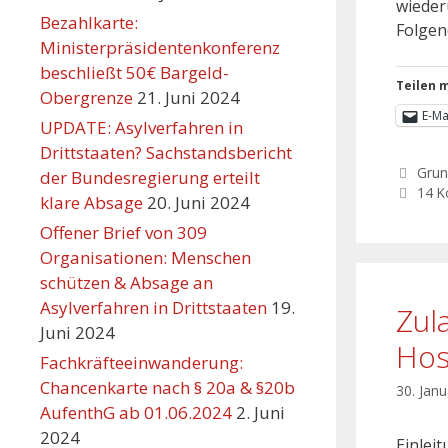
wieder
Bezahlkarte:
Folgen
Ministerpräsidentenkonferenz
beschließt 50€ Bargeld-
Teilen m
Obergrenze
21. Juni 2024
E-Ma
UPDATE: Asylverfahren in
Drittstaaten? Sachstandsbericht
Grun
der Bundesregierung erteilt
14 
klare Absage
20. Juni 2024
Offener Brief von 309
Organisationen: Menschen
schützen & Absage an
Asylverfahren in Drittstaaten
19.
Zul
Juni 2024
Hosp
Fachkräfteeinwanderung:
Chancenkarte nach § 20a & §20b
30. Jan
AufenthG ab 01.06.2024
2. Juni
2024
Einlei