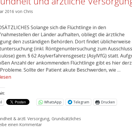
undheit und ärztliche Versorgun
uar 2016
von
Chris
ÄTZLICHES Solange sich die Flüchtlinge in den
fnahmestellen der Länder aufhalten, obliegt die ärztliche
gung den zuständigen Behörden. Dort findet üblicherweise
stuntersuchung (inkl. Röntgenuntersuchung zum Ausschlus
ulose) gem. § 62 Asylverfahrensgesetz (AsylVfG) statt. Auf
oßen Anzahl der ankommenden Flüchtlinge gibt es hier derz
 Probleme. Sollte der Patient akute Beschwerden, wie …
lesen
it:
il
WhatsApp
Telegram
Drucken
ndheit & ärztl. Versorgung
,
Grundsätzliches
eibe einen Kommentar