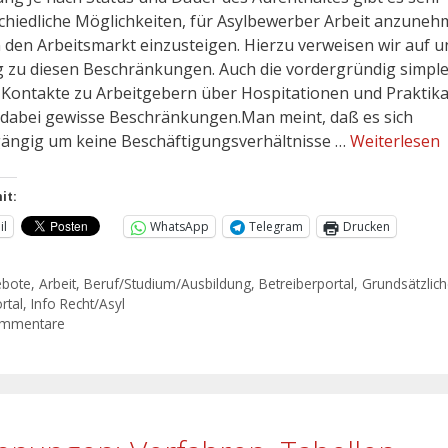
chiedliche Möglichkeiten, für Asylbewerber Arbeit anzune
n den Arbeitsmarkt einzusteigen. Hierzu verweisen wir auf 
g zu diesen Beschränkungen. Auch die vordergründig simpl
 Kontakte zu Arbeitgebern über Hospitationen und Praktik
dabei gewisse Beschränkungen.Man meint, daß es sich
ängig um keine Beschäftigungsverhältnisse …
Weiterlesen
it:
il
WhatsApp
Telegram
Drucken
ebote
,
Arbeit
,
Beruf/Studium/Ausbildung
,
Betreiberportal
,
Grundsätzlic
rtal
,
Info Recht/Asyl
ommentare