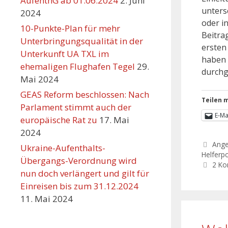
AufenthG ab 01.06.2024
2. Juni
unters
2024
oder i
10-Punkte-Plan für mehr
Beitra
Unterbringungsqualität in der
ersten
Unterkunft UA TXL im
haben 
ehemaligen Flughafen Tegel
29.
durchg
Mai 2024
GEAS Reform beschlossen: Nach
Teilen m
Parlament stimmt auch der
E-Ma
europäische Rat zu
17. Mai
2024
Ang
Ukraine-Aufenthalts-
Helferpo
Übergangs-Verordnung wird
2 K
nun doch verlängert und gilt für
Einreisen bis zum 31.12.2024
11. Mai 2024