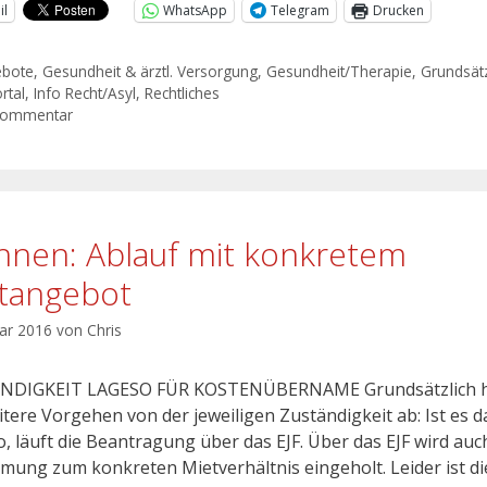
il
WhatsApp
Telegram
Drucken
ebote
,
Gesundheit & ärztl. Versorgung
,
Gesundheit/Therapie
,
Grundsätz
rtal
,
Info Recht/Asyl
,
Rechtliches
Kommentar
nen: Ablauf mit konkretem
tangebot
uar 2016
von
Chris
NDIGKEIT LAGESO FÜR KOSTENÜBERNAME Grundsätzlich 
itere Vorgehen von der jeweiligen Zuständigkeit ab: Ist es d
, läuft die Beantragung über das EJF. Über das EJF wird auc
mung zum konkreten Mietverhältnis eingeholt. Leider ist di