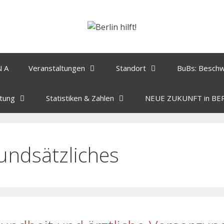
N A
Veranstaltungen
Standort
BuBs: Besch
tung
Statistiken & Zahlen
NEUE ZUKUNFT in BE
undsätzliches