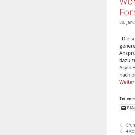
Woh
For
30. Jan
Die so
genere
Ansprü
dazu z
Asylbe
nach e
Weiter
Teilen m
E-Ma
Grun
4 K