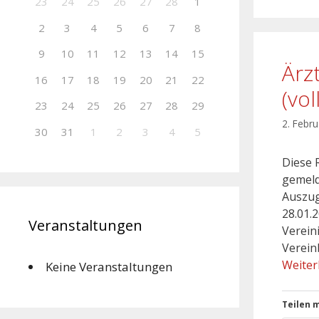
23
24
25
26
27
28
1
2
3
4
5
6
7
8
9
10
11
12
13
14
15
Ärz
16
17
18
19
20
21
22
(vo
23
24
25
26
27
28
29
2. Febr
30
31
1
2
3
4
5
Diese 
gemeld
Auszug
28.01.
Veranstaltungen
Verein
Verein
Weiter
Keine Veranstaltungen
Teilen m