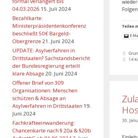
formal verlängert bis
wieder
04.03.2026
15. Juli 2024
Folgen
Bezahlkarte:
Ministerpräsidentenkonferenz
Teilen m
beschließt 50€ Bargeld-
E-Ma
Obergrenze
21. Juni 2024
UPDATE: Asylverfahren in
Grun
Drittstaaten? Sachstandsbericht
14 
der Bundesregierung erteilt
klare Absage
20. Juni 2024
Offener Brief von 309
Organisationen: Menschen
Zul
schützen & Absage an
Asylverfahren in Drittstaaten
19.
Hosp
Juni 2024
30. Jan
Fachkräfteeinwanderung:
Chancenkarte nach § 20a & §20b
Einlei