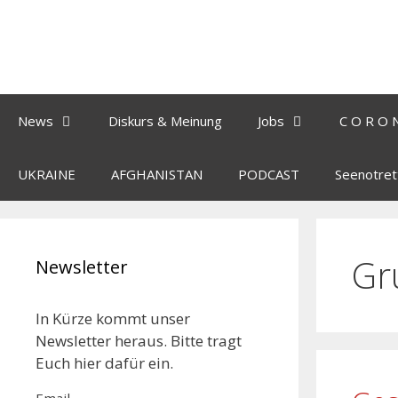
News
Diskurs & Meinung
Jobs
C O R O 
UKRAINE
AFGHANISTAN
PODCAST
Seenotret
Gr
Newsletter
In Kürze kommt unser
Newsletter heraus. Bitte tragt
Euch hier dafür ein.
Email