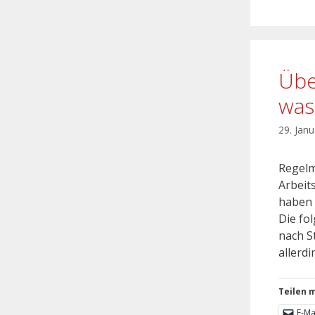
Übe
was
29. Jan
Regelm
Arbeit
haben 
Die fo
nach S
allerd
Teilen m
E-Ma