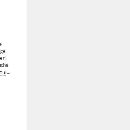
e
äge
en:
uche
nis
…