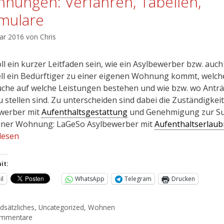
nungen: Verfahren, Tabellen,
mulare
uar 2016
von
Chris
ll ein kurzer Leitfaden sein, wie ein Asylbewerber bzw. auch
ll ein Bedürftiger zu einer eigenen Wohnung kommt, welch
che auf welche Leistungen bestehen und wie bzw. wo Antr
u stellen sind. Zu unterscheiden sind dabei die Zuständigkeit
werber mit
Aufenthaltsgestattung
und Genehmigung zur S
iner Wohnung: LaGeSo Asylbewerber mit
Aufenthaltserlaub
lesen
it:
il
WhatsApp
Telegram
Drucken
dsätzliches
,
Uncategorized
,
Wohnen
ommentare