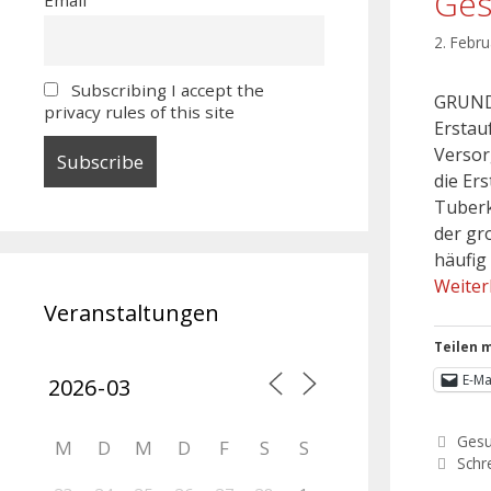
Ges
2. Febr
Subscribing I accept the
GRUNDS
privacy rules of this site
Erstau
Versor
die Er
Tuberk
der gr
häufig
Weiter
Veranstaltungen
Teilen m
E-Ma
Gesu
M
D
M
D
F
S
S
Schr