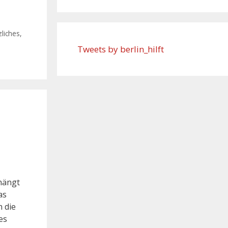
liches
,
Tweets by berlin_hilft
hängt
as
h die
es