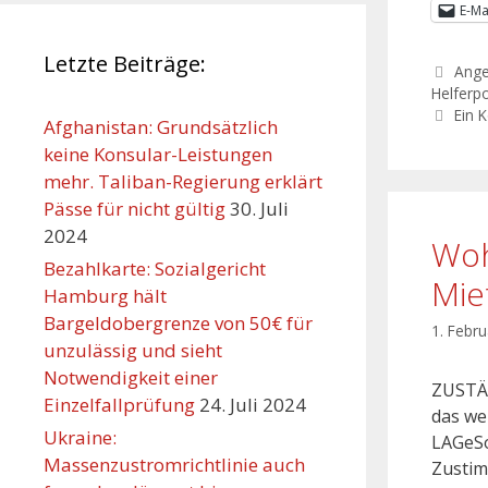
E-Ma
Letzte Beiträge:
Ang
Helferpo
Ein 
Afghanistan: Grundsätzlich
keine Konsular-Leistungen
mehr. Taliban-Regierung erklärt
Pässe für nicht gültig
30. Juli
2024
Woh
Bezahlkarte: Sozialgericht
Mie
Hamburg hält
Bargeldobergrenze von 50€ für
1. Febr
unzulässig und sieht
Notwendigkeit einer
ZUSTÄ
Einzelfallprüfung
24. Juli 2024
das we
Ukraine:
LAGeSo
Massenzustromrichtlinie auch
Zustim