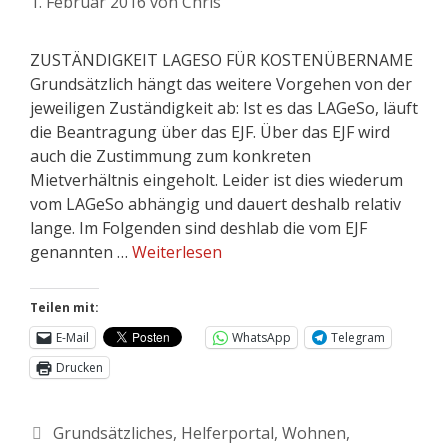
1. Februar 2016
von
Chris
ZUSTÄNDIGKEIT LAGESO FÜR KOSTENÜBERNAME
Grundsätzlich hängt das weitere Vorgehen von der
jeweiligen Zuständigkeit ab: Ist es das LAGeSo, läuft
die Beantragung über das EJF. Über das EJF wird
auch die Zustimmung zum konkreten
Mietverhältnis eingeholt. Leider ist dies wiederum
vom LAGeSo abhängig und dauert deshalb relativ
lange. Im Folgenden sind deshlab die vom EJF
genannten …
Weiterlesen
Teilen mit:
E-Mail
WhatsApp
Telegram
Drucken
Grundsätzliches
,
Helferportal
,
Wohnen
,