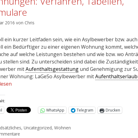
nungen: Verfahren, Tabellen,
mulare
uar 2016
von
Chris
ll ein kurzer Leitfaden sein, wie ein Asylbewerber bzw. auch
ll ein Bedürftiger zu einer eigenen Wohnung kommt, welch
che auf welche Leistungen bestehen und wie bzw. wo Antr
u stellen sind. Zu unterscheiden sind dabei die Zuständigkeit
werber mit
Aufenthaltsgestattung
und Genehmigung zur S
iner Wohnung: LaGeSo Asylbewerber mit
Aufenthaltserlaub
lesen
it:
il
WhatsApp
Telegram
Drucken
dsätzliches
,
Uncategorized
,
Wohnen
ommentare