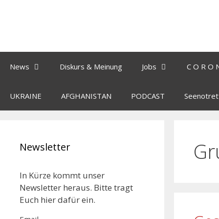
News
Diskurs & Meinung
Jobs
C O R O 
UKRAINE
AFGHANISTAN
PODCAST
Seenotret
Gr
Newsletter
In Kürze kommt unser
Newsletter heraus. Bitte tragt
Euch hier dafür ein.
Email