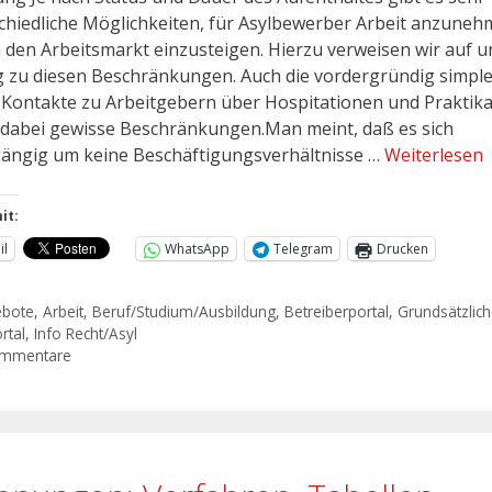
chiedliche Möglichkeiten, für Asylbewerber Arbeit anzune
n den Arbeitsmarkt einzusteigen. Hierzu verweisen wir auf 
g zu diesen Beschränkungen. Auch die vordergründig simpl
 Kontakte zu Arbeitgebern über Hospitationen und Praktik
dabei gewisse Beschränkungen.Man meint, daß es sich
ängig um keine Beschäftigungsverhältnisse …
Weiterlesen
it:
il
WhatsApp
Telegram
Drucken
ebote
,
Arbeit
,
Beruf/Studium/Ausbildung
,
Betreiberportal
,
Grundsätzlic
rtal
,
Info Recht/Asyl
ommentare