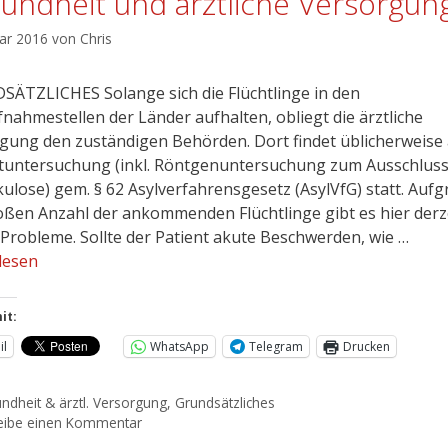
undheit und ärztliche Versorgun
uar 2016
von
Chris
ÄTZLICHES Solange sich die Flüchtlinge in den
fnahmestellen der Länder aufhalten, obliegt die ärztliche
gung den zuständigen Behörden. Dort findet üblicherweise
stuntersuchung (inkl. Röntgenuntersuchung zum Ausschlus
ulose) gem. § 62 Asylverfahrensgesetz (AsylVfG) statt. Auf
oßen Anzahl der ankommenden Flüchtlinge gibt es hier derz
 Probleme. Sollte der Patient akute Beschwerden, wie …
lesen
it:
il
WhatsApp
Telegram
Drucken
ndheit & ärztl. Versorgung
,
Grundsätzliches
eibe einen Kommentar