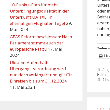
10-Punkte-Plan für mehr
unters
Unterbringungsqualität in der
oder i
Unterkunft UA TXL im
Beitra
ersten
ehemaligen Flughafen Tegel
29.
haben 
Mai 2024
durchg
GEAS Reform beschlossen: Nach
Parlament stimmt auch der
europäische Rat zu
17. Mai
Teilen m
2024
E-Ma
Ukraine-Aufenthalts-
Übergangs-Verordnung wird
Ang
nun doch verlängert und gilt für
Helferpo
2 K
Einreisen bis zum 31.12.2024
11. Mai 2024