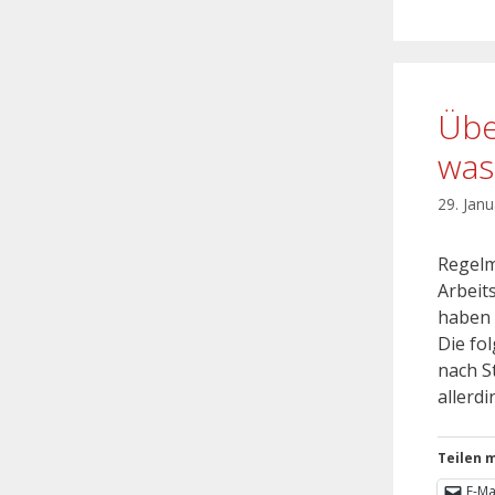
Übe
was
29. Jan
Regelm
Arbeit
haben 
Die fo
nach S
allerd
Teilen m
E-Ma