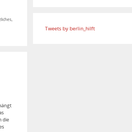
liches
,
Tweets by berlin_hilft
hängt
as
h die
es