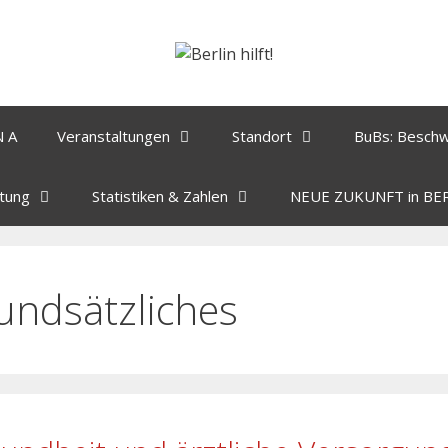
N A
Veranstaltungen
Standort
BuBs: Besch
tung
Statistiken & Zahlen
NEUE ZUKUNFT in BE
undsätzliches