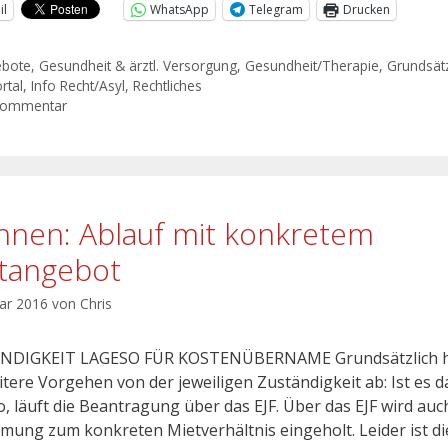
il
WhatsApp
Telegram
Drucken
ebote
,
Gesundheit & ärztl. Versorgung
,
Gesundheit/Therapie
,
Grundsätz
rtal
,
Info Recht/Asyl
,
Rechtliches
Kommentar
nen: Ablauf mit konkretem
tangebot
uar 2016
von
Chris
NDIGKEIT LAGESO FÜR KOSTENÜBERNAME Grundsätzlich 
itere Vorgehen von der jeweiligen Zuständigkeit ab: Ist es d
, läuft die Beantragung über das EJF. Über das EJF wird auc
mung zum konkreten Mietverhältnis eingeholt. Leider ist di