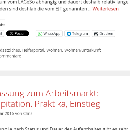
um vom LAGeSo abhängig und dauert deshalb relativ lange.
den sind deshlab die vom EJF genannten …
Weiterlesen
it:
il
WhatsApp
Telegram
Drucken
dsätzliches
,
Helferportal
,
Wohnen
,
Wohnen/Unterkunft
Kommentare
assung zum Arbeitsmarkt:
itation, Praktika, Einstieg
uar 2016
von
Chris
tung Je nach Status und Dauer des Aufenthaltes gibt es sehr