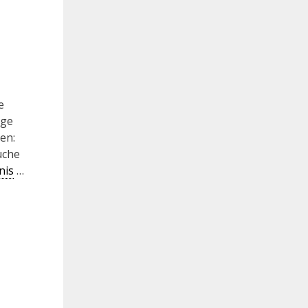
e
äge
en:
uche
nis
…