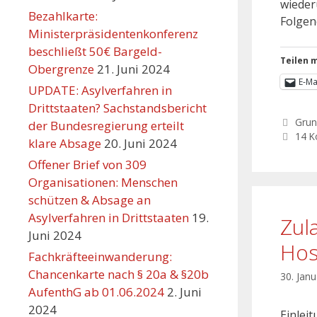
wieder
Bezahlkarte:
Folgen
Ministerpräsidentenkonferenz
beschließt 50€ Bargeld-
Teilen m
Obergrenze
21. Juni 2024
E-Ma
UPDATE: Asylverfahren in
Drittstaaten? Sachstandsbericht
Grun
der Bundesregierung erteilt
14 
klare Absage
20. Juni 2024
Offener Brief von 309
Organisationen: Menschen
schützen & Absage an
Asylverfahren in Drittstaaten
19.
Zul
Juni 2024
Hosp
Fachkräfteeinwanderung:
Chancenkarte nach § 20a & §20b
30. Jan
AufenthG ab 01.06.2024
2. Juni
2024
Einlei