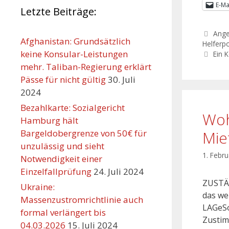
E-Ma
Letzte Beiträge:
Ang
Afghanistan: Grundsätzlich
Helferpo
keine Konsular-Leistungen
Ein 
mehr. Taliban-Regierung erklärt
Pässe für nicht gültig
30. Juli
2024
Bezahlkarte: Sozialgericht
Woh
Hamburg hält
Bargeldobergrenze von 50€ für
Mie
unzulässig und sieht
1. Febr
Notwendigkeit einer
Einzelfallprüfung
24. Juli 2024
ZUSTÄ
Ukraine:
das we
Massenzustromrichtlinie auch
LAGeSo
formal verlängert bis
Zustim
04.03.2026
15. Juli 2024