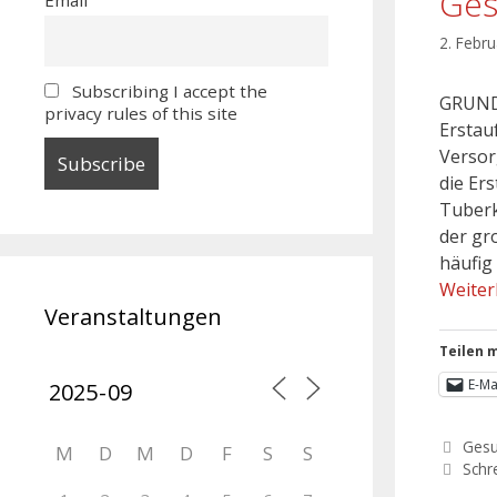
Ges
2. Febr
Subscribing I accept the
GRUNDS
privacy rules of this site
Erstau
Versor
die Er
Tuberk
der gr
häufig
Weiter
Veranstaltungen
Teilen m
E-Ma
Gesu
M
D
M
D
F
S
S
Schr