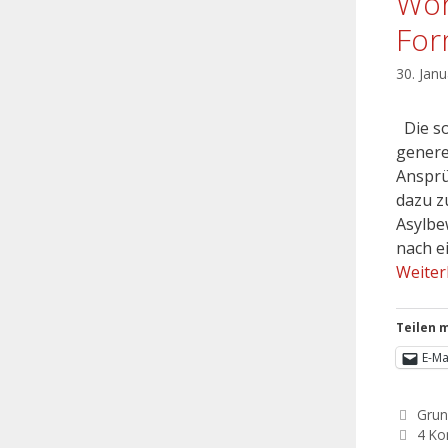
Woh
For
30. Jan
Die so
genere
Ansprü
dazu z
Asylbe
nach e
Weiter
Teilen m
E-Ma
Grun
4 K