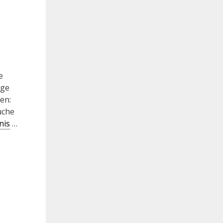
e
äge
en:
uche
nis
…