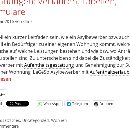
nungen: Verfahren, Tabellen,
mulare
uar 2016
von
Chris
ll ein kurzer Leitfaden sein, wie ein Asylbewerber bzw. auch
ll ein Bedürftiger zu einer eigenen Wohnung kommt, welch
che auf welche Leistungen bestehen und wie bzw. wo Antr
u stellen sind. Zu unterscheiden sind dabei die Zuständigkeit
werber mit
Aufenthaltsgestattung
und Genehmigung zur S
iner Wohnung: LaGeSo Asylbewerber mit
Aufenthaltserlaub
lesen
it:
il
WhatsApp
Telegram
Drucken
dsätzliches
,
Uncategorized
,
Wohnen
ommentare