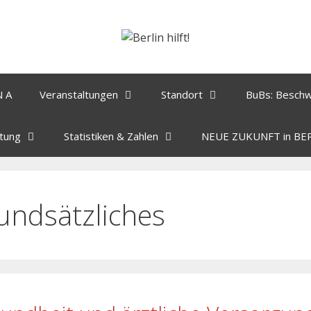
N A
Veranstaltungen
Standort
BuBs: Besch
tung
Statistiken & Zahlen
NEUE ZUKUNFT in BE
undsätzliches