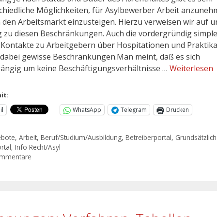
chiedliche Möglichkeiten, für Asylbewerber Arbeit anzune
n den Arbeitsmarkt einzusteigen. Hierzu verweisen wir auf 
g zu diesen Beschränkungen. Auch die vordergründig simpl
 Kontakte zu Arbeitgebern über Hospitationen und Praktik
dabei gewisse Beschränkungen.Man meint, daß es sich
ängig um keine Beschäftigungsverhältnisse …
Weiterlesen
it:
il
WhatsApp
Telegram
Drucken
ebote
,
Arbeit
,
Beruf/Studium/Ausbildung
,
Betreiberportal
,
Grundsätzlic
rtal
,
Info Recht/Asyl
ommentare