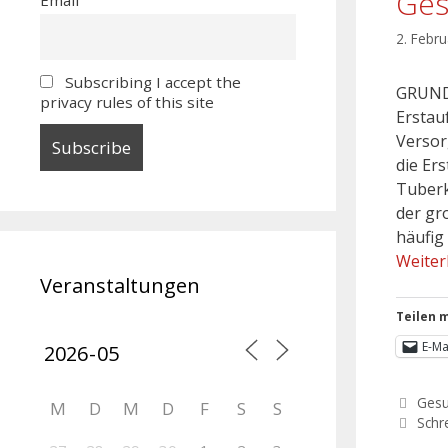
Ges
2. Febr
Subscribing I accept the
GRUNDS
privacy rules of this site
Erstau
Versor
die Er
Tuberk
der gr
häufig
Weiter
Veranstaltungen
Teilen m
E-Ma
Gesu
M
D
M
D
F
S
S
Schr