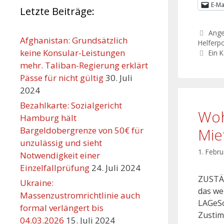
E-Ma
Letzte Beiträge:
Ang
Afghanistan: Grundsätzlich
Helferpo
keine Konsular-Leistungen
Ein 
mehr. Taliban-Regierung erklärt
Pässe für nicht gültig
30. Juli
2024
Bezahlkarte: Sozialgericht
Woh
Hamburg hält
Bargeldobergrenze von 50€ für
Mie
unzulässig und sieht
1. Febr
Notwendigkeit einer
Einzelfallprüfung
24. Juli 2024
ZUSTÄ
Ukraine:
das we
Massenzustromrichtlinie auch
LAGeSo
formal verlängert bis
Zustim
04.03.2026
15. Juli 2024