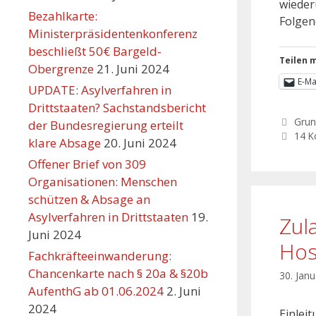
wieder
Bezahlkarte:
Folgen
Ministerpräsidentenkonferenz
beschließt 50€ Bargeld-
Teilen m
Obergrenze
21. Juni 2024
E-Ma
UPDATE: Asylverfahren in
Drittstaaten? Sachstandsbericht
Grun
der Bundesregierung erteilt
14 
klare Absage
20. Juni 2024
Offener Brief von 309
Organisationen: Menschen
schützen & Absage an
Asylverfahren in Drittstaaten
19.
Zul
Juni 2024
Hosp
Fachkräfteeinwanderung:
Chancenkarte nach § 20a & §20b
30. Jan
AufenthG ab 01.06.2024
2. Juni
2024
Einlei