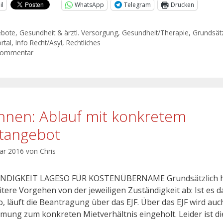
il
WhatsApp
Telegram
Drucken
ebote
,
Gesundheit & ärztl. Versorgung
,
Gesundheit/Therapie
,
Grundsätz
rtal
,
Info Recht/Asyl
,
Rechtliches
Kommentar
nen: Ablauf mit konkretem
tangebot
uar 2016
von
Chris
NDIGKEIT LAGESO FÜR KOSTENÜBERNAME Grundsätzlich 
itere Vorgehen von der jeweiligen Zuständigkeit ab: Ist es d
, läuft die Beantragung über das EJF. Über das EJF wird auc
mung zum konkreten Mietverhältnis eingeholt. Leider ist di