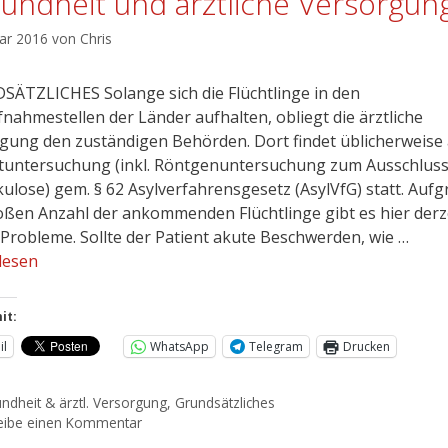
undheit und ärztliche Versorgun
uar 2016
von
Chris
ÄTZLICHES Solange sich die Flüchtlinge in den
fnahmestellen der Länder aufhalten, obliegt die ärztliche
gung den zuständigen Behörden. Dort findet üblicherweise
stuntersuchung (inkl. Röntgenuntersuchung zum Ausschlus
ulose) gem. § 62 Asylverfahrensgesetz (AsylVfG) statt. Auf
oßen Anzahl der ankommenden Flüchtlinge gibt es hier derz
 Probleme. Sollte der Patient akute Beschwerden, wie …
lesen
it:
il
WhatsApp
Telegram
Drucken
ndheit & ärztl. Versorgung
,
Grundsätzliches
eibe einen Kommentar