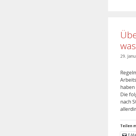
Übe
was
29. Jan
Regelm
Arbeit
haben 
Die fo
nach S
allerd
Teilen m
E-Ma