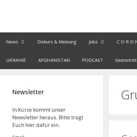
News
Diskurs & Meinung
Jobs
C O R O 
UKRAINE
AFGHANISTAN
PODCAST
Seenotret
Gr
Newsletter
In Kürze kommt unser
Newsletter heraus. Bitte tragt
Euch hier dafür ein.
Email