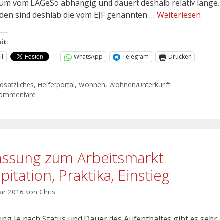
um vom LAGeSo abhängig und dauert deshalb relativ lange.
den sind deshlab die vom EJF genannten …
Weiterlesen
it:
il
WhatsApp
Telegram
Drucken
dsätzliches
,
Helferportal
,
Wohnen
,
Wohnen/Unterkunft
Kommentare
assung zum Arbeitsmarkt:
itation, Praktika, Einstieg
uar 2016
von
Chris
tung Je nach Status und Dauer des Aufenthaltes gibt es sehr