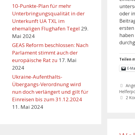
10-Punkte-Plan für mehr
unters
Unterbringungsqualität in der
oder i
Unterkunft UA TXL im
Beitra
ersten
ehemaligen Flughafen Tegel
29.
haben 
Mai 2024
durchg
GEAS Reform beschlossen: Nach
Parlament stimmt auch der
europäische Rat zu
17. Mai
Teilen m
2024
E-Ma
Ukraine-Aufenthalts-
Übergangs-Verordnung wird
Ang
nun doch verlängert und gilt für
Helferpo
2 K
Einreisen bis zum 31.12.2024
11. Mai 2024