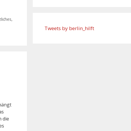
liches
,
Tweets by berlin_hilft
hängt
as
h die
es