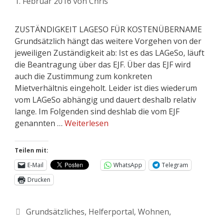
1. Februar 2016
von
Chris
ZUSTÄNDIGKEIT LAGESO FÜR KOSTENÜBERNAME
Grundsätzlich hängt das weitere Vorgehen von der
jeweiligen Zuständigkeit ab: Ist es das LAGeSo, läuft
die Beantragung über das EJF. Über das EJF wird
auch die Zustimmung zum konkreten
Mietverhältnis eingeholt. Leider ist dies wiederum
vom LAGeSo abhängig und dauert deshalb relativ
lange. Im Folgenden sind deshlab die vom EJF
genannten …
Weiterlesen
Teilen mit:
E-Mail
WhatsApp
Telegram
Drucken
Grundsätzliches
,
Helferportal
,
Wohnen
,