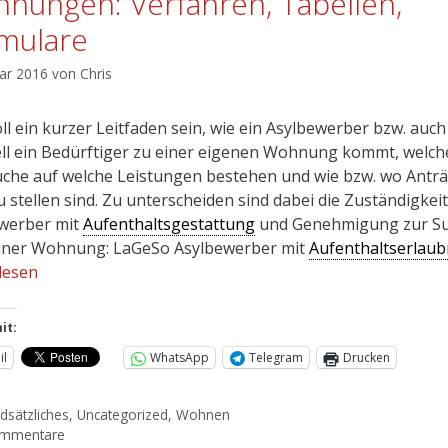
nungen: Verfahren, Tabellen,
mulare
uar 2016
von
Chris
ll ein kurzer Leitfaden sein, wie ein Asylbewerber bzw. auch
ll ein Bedürftiger zu einer eigenen Wohnung kommt, welch
che auf welche Leistungen bestehen und wie bzw. wo Antr
u stellen sind. Zu unterscheiden sind dabei die Zuständigkeit
werber mit
Aufenthaltsgestattung
und Genehmigung zur S
iner Wohnung: LaGeSo Asylbewerber mit
Aufenthaltserlaub
lesen
it:
il
WhatsApp
Telegram
Drucken
dsätzliches
,
Uncategorized
,
Wohnen
ommentare