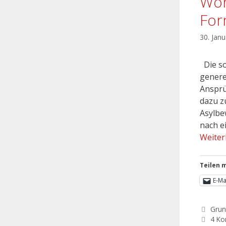
Woh
For
30. Jan
Die so
genere
Ansprü
dazu z
Asylbe
nach e
Weiter
Teilen m
E-Ma
Grun
4 K