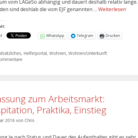
um vom LAGeSo abhängig und dauert deshalb relativ lange.
den sind deshlab die vom EJF genannten …
Weiterlesen
it:
il
WhatsApp
Telegram
Drucken
dsätzliches
,
Helferportal
,
Wohnen
,
Wohnen/Unterkunft
Kommentare
assung zum Arbeitsmarkt:
itation, Praktika, Einstieg
uar 2016
von
Chris
tung Je nach Status und Dauer des Aufenthaltes gibt es sehr