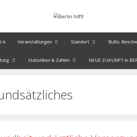
N A
Veranstaltungen
Standort
BuBs: Besch
tung
Statistiken & Zahlen
NEUE ZUKUNFT in BE
undsätzliches