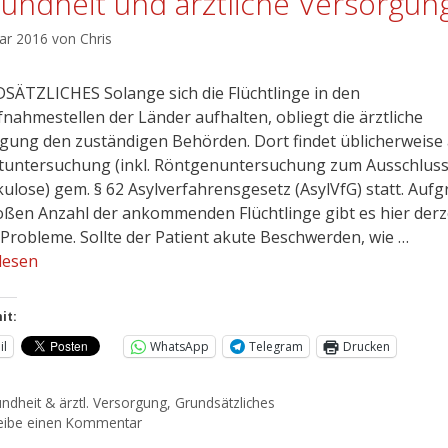
undheit und ärztliche Versorgun
uar 2016
von
Chris
ÄTZLICHES Solange sich die Flüchtlinge in den
fnahmestellen der Länder aufhalten, obliegt die ärztliche
gung den zuständigen Behörden. Dort findet üblicherweise
stuntersuchung (inkl. Röntgenuntersuchung zum Ausschlus
ulose) gem. § 62 Asylverfahrensgesetz (AsylVfG) statt. Auf
oßen Anzahl der ankommenden Flüchtlinge gibt es hier derz
 Probleme. Sollte der Patient akute Beschwerden, wie …
lesen
it:
il
WhatsApp
Telegram
Drucken
ndheit & ärztl. Versorgung
,
Grundsätzliches
eibe einen Kommentar