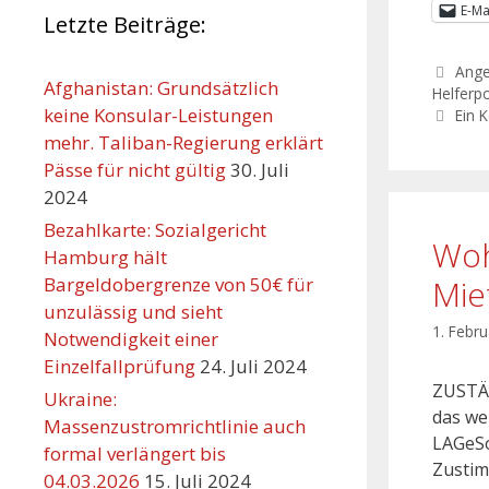
E-Ma
Letzte Beiträge:
Ang
Afghanistan: Grundsätzlich
Helferpo
keine Konsular-Leistungen
Ein 
mehr. Taliban-Regierung erklärt
Pässe für nicht gültig
30. Juli
2024
Bezahlkarte: Sozialgericht
Woh
Hamburg hält
Bargeldobergrenze von 50€ für
Mie
unzulässig und sieht
1. Febr
Notwendigkeit einer
Einzelfallprüfung
24. Juli 2024
ZUSTÄ
Ukraine:
das we
Massenzustromrichtlinie auch
LAGeSo
formal verlängert bis
Zustim
04.03.2026
15. Juli 2024