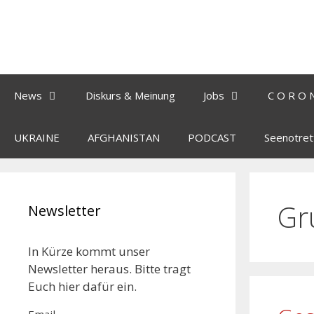
News
Diskurs & Meinung
Jobs
C O R O 
UKRAINE
AFGHANISTAN
PODCAST
Seenotret
Gr
Newsletter
In Kürze kommt unser
Newsletter heraus. Bitte tragt
Euch hier dafür ein.
Email