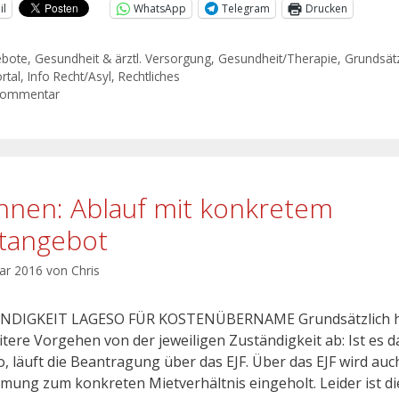
il
WhatsApp
Telegram
Drucken
ebote
,
Gesundheit & ärztl. Versorgung
,
Gesundheit/Therapie
,
Grundsätz
rtal
,
Info Recht/Asyl
,
Rechtliches
Kommentar
nen: Ablauf mit konkretem
tangebot
uar 2016
von
Chris
NDIGKEIT LAGESO FÜR KOSTENÜBERNAME Grundsätzlich 
itere Vorgehen von der jeweiligen Zuständigkeit ab: Ist es d
, läuft die Beantragung über das EJF. Über das EJF wird auc
mung zum konkreten Mietverhältnis eingeholt. Leider ist di