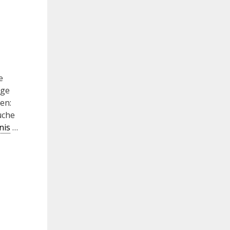
e
äge
en:
uche
nis
…