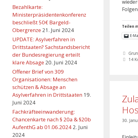
wieder
Bezahlkarte:
Folgen
Ministerpräsidentenkonferenz
beschließt 50€ Bargeld-
Teilen m
Obergrenze
21. Juni 2024
E-Ma
UPDATE: Asylverfahren in
Drittstaaten? Sachstandsbericht
Grun
der Bundesregierung erteilt
14 
klare Absage
20. Juni 2024
Offener Brief von 309
Organisationen: Menschen
schützen & Absage an
Asylverfahren in Drittstaaten
19.
Zul
Juni 2024
Hosp
Fachkräfteeinwanderung:
Chancenkarte nach § 20a & §20b
30. Jan
AufenthG ab 01.06.2024
2. Juni
2024
Einlei