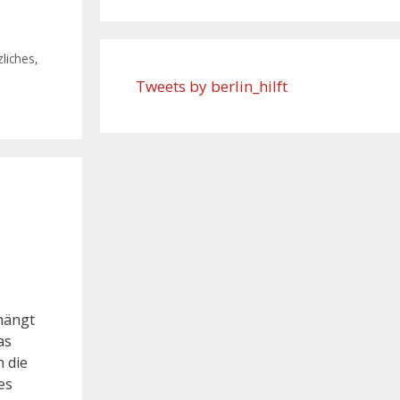
liches
,
Tweets by berlin_hilft
hängt
as
h die
es