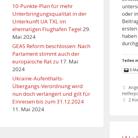
10-Punkte-Plan für mehr
unters
Unterbringungsqualität in der
oder i
Unterkunft UA TXL im
Beitra
ersten
ehemaligen Flughafen Tegel
29.
haben 
Mai 2024
durchg
GEAS Reform beschlossen: Nach
Parlament stimmt auch der
europäische Rat zu
17. Mai
Teilen m
2024
E-Ma
Ukraine-Aufenthalts-
Übergangs-Verordnung wird
Ang
nun doch verlängert und gilt für
Helferpo
2 K
Einreisen bis zum 31.12.2024
11. Mai 2024