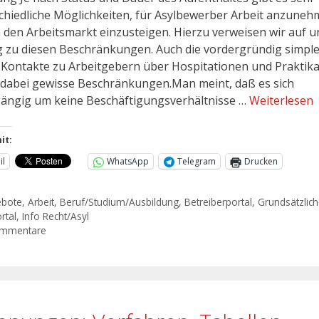
chiedliche Möglichkeiten, für Asylbewerber Arbeit anzune
n den Arbeitsmarkt einzusteigen. Hierzu verweisen wir auf 
g zu diesen Beschränkungen. Auch die vordergründig simpl
 Kontakte zu Arbeitgebern über Hospitationen und Praktik
dabei gewisse Beschränkungen.Man meint, daß es sich
ängig um keine Beschäftigungsverhältnisse …
Weiterlesen
it:
il
WhatsApp
Telegram
Drucken
ebote
,
Arbeit
,
Beruf/Studium/Ausbildung
,
Betreiberportal
,
Grundsätzlic
rtal
,
Info Recht/Asyl
ommentare