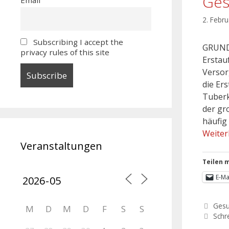
Ges
2. Febr
Subscribing I accept the
GRUNDS
privacy rules of this site
Erstau
Versor
die Er
Tuberk
der gr
häufig
Weiter
Veranstaltungen
Teilen m
E-Ma
Gesu
M
D
M
D
F
S
S
Schr