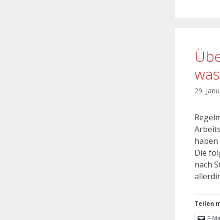
Übe
was
29. Jan
Regelm
Arbeit
haben 
Die fo
nach S
allerd
Teilen m
E-Ma