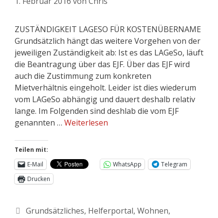
1. Februar 2016
von
Chris
ZUSTÄNDIGKEIT LAGESO FÜR KOSTENÜBERNAME
Grundsätzlich hängt das weitere Vorgehen von der
jeweiligen Zuständigkeit ab: Ist es das LAGeSo, läuft
die Beantragung über das EJF. Über das EJF wird
auch die Zustimmung zum konkreten
Mietverhältnis eingeholt. Leider ist dies wiederum
vom LAGeSo abhängig und dauert deshalb relativ
lange. Im Folgenden sind deshlab die vom EJF
genannten …
Weiterlesen
Teilen mit:
E-Mail
WhatsApp
Telegram
Drucken
Grundsätzliches
,
Helferportal
,
Wohnen
,