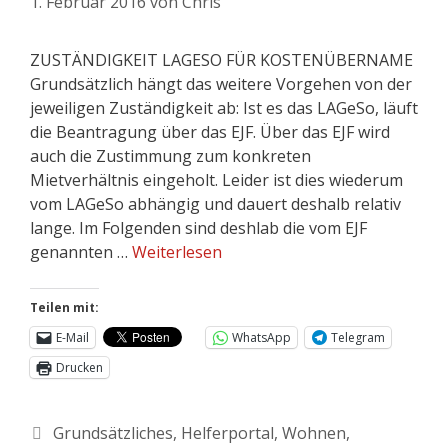
1. Februar 2016
von
Chris
ZUSTÄNDIGKEIT LAGESO FÜR KOSTENÜBERNAME
Grundsätzlich hängt das weitere Vorgehen von der
jeweiligen Zuständigkeit ab: Ist es das LAGeSo, läuft
die Beantragung über das EJF. Über das EJF wird
auch die Zustimmung zum konkreten
Mietverhältnis eingeholt. Leider ist dies wiederum
vom LAGeSo abhängig und dauert deshalb relativ
lange. Im Folgenden sind deshlab die vom EJF
genannten …
Weiterlesen
Teilen mit:
E-Mail
WhatsApp
Telegram
Drucken
Grundsätzliches
,
Helferportal
,
Wohnen
,