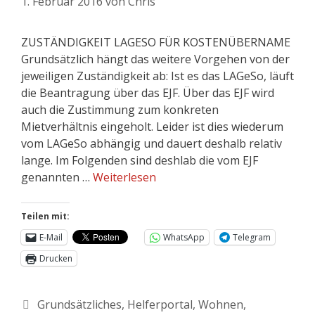
1. Februar 2016
von
Chris
ZUSTÄNDIGKEIT LAGESO FÜR KOSTENÜBERNAME
Grundsätzlich hängt das weitere Vorgehen von der
jeweiligen Zuständigkeit ab: Ist es das LAGeSo, läuft
die Beantragung über das EJF. Über das EJF wird
auch die Zustimmung zum konkreten
Mietverhältnis eingeholt. Leider ist dies wiederum
vom LAGeSo abhängig und dauert deshalb relativ
lange. Im Folgenden sind deshlab die vom EJF
genannten …
Weiterlesen
Teilen mit:
E-Mail
WhatsApp
Telegram
Drucken
Grundsätzliches
,
Helferportal
,
Wohnen
,