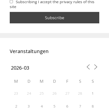
Subscribing I accept the privacy rules of this
site
Veranstaltungen
M
D
M
D
F
S
S
23
24
25
26
27
28
1
2
3
4
5
6
7
8