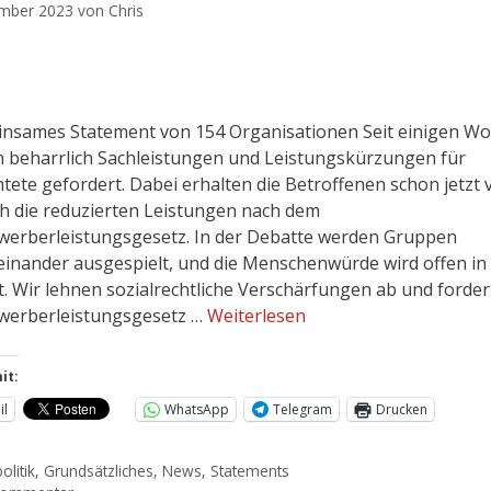
ember 2023
von
Chris
insames Statement von 154 Organisationen Seit einigen W
 beharrlich Sachleistungen und Leistungskürzungen für
htete gefordert. Dabei erhalten die Betroffenen schon jetzt v
ich die reduzierten Leistungen nach dem
werberleistungsgesetz. In der Debatte werden Gruppen
inander ausgespielt, und die Menschenwürde wird offen in
lt. Wir lehnen sozialrechtliche Verschärfungen ab und forder
werberleistungsgesetz …
Weiterlesen
it:
il
WhatsApp
Telegram
Drucken
olitik
,
Grundsätzliches
,
News
,
Statements