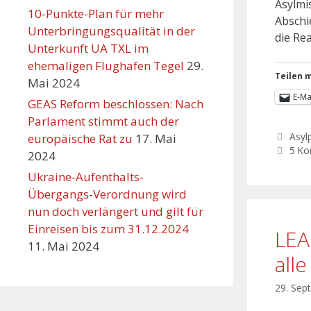
Asylmi
10-Punkte-Plan für mehr
Abschi
Unterbringungsqualität in der
die Re
Unterkunft UA TXL im
ehemaligen Flughafen Tegel
29.
Teilen m
Mai 2024
E-Ma
GEAS Reform beschlossen: Nach
Parlament stimmt auch der
Asylp
europäische Rat zu
17. Mai
5 K
2024
Ukraine-Aufenthalts-
Übergangs-Verordnung wird
nun doch verlängert und gilt für
Einreisen bis zum 31.12.2024
LEA
11. Mai 2024
all
29. Sep