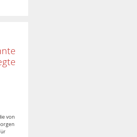
hnte
egte
die von
morgen
für