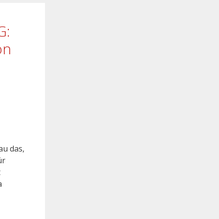
G:
on
au das,
ür
t
a