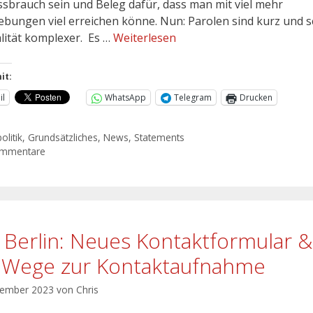
ssbrauch sein und Beleg dafür, dass man mit viel mehr
ebungen viel erreichen könne. Nun: Parolen sind kurz und sc
alität komplexer. Es …
Weiterlesen
it:
il
WhatsApp
Telegram
Drucken
olitik
,
Grundsätzliches
,
News
,
Statements
ommentare
 Berlin: Neues Kontaktformular &
e Wege zur Kontaktaufnahme
tember 2023
von
Chris