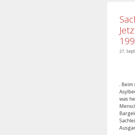
Sac
Jet
199
27. Sep
. Beim
Asylbe
was he
Mensch
Bargel
Sachle
Ausgan