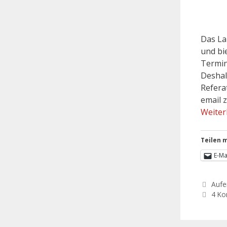
Das La
und bi
Termin
Deshal
Refera
email 
Weiter
Teilen m
E-Ma
Aufen
4 K