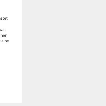
astet
bar.
lnen
 eine