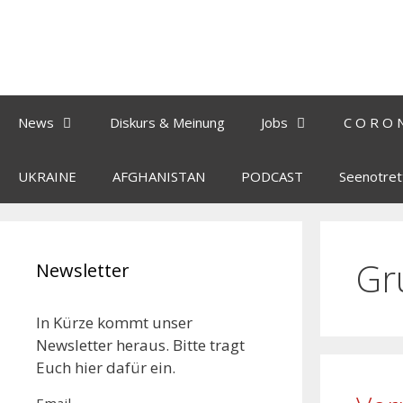
News
Diskurs & Meinung
Jobs
C O R O 
UKRAINE
AFGHANISTAN
PODCAST
Seenotret
Gr
Newsletter
In Kürze kommt unser
Newsletter heraus. Bitte tragt
Euch hier dafür ein.
Email