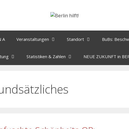
N A
Veranstaltungen
Standort
BuBs: Besch
tung
Statistiken & Zahlen
NEUE ZUKUNFT in BE
undsätzliches