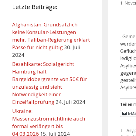
1. Nov
Letzte Beiträge:
Afghanistan: Grundsätzlich
keine Konsular-Leistungen
. Geme
mehr. Taliban-Regierung erklärt
werden
Pässe für nicht gültig
30. Juli
Geflüc
2024
ledigl
Bezahlkarte: Sozialgericht
Asylbe
Hamburg hält
gegene
Bargeldobergrenze von 50€ für
gestel
unzulässig und sieht
Asylbe
Notwendigkeit einer
Einzelfallprüfung
24. Juli 2024
Teilen m
Ukraine:
E-Ma
Massenzustromrichtlinie auch
formal verlängert bis
Asylp
04.03.2026
15. Juli 2024