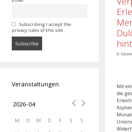
Ver
Erl
Men
Subscribing I accept the
Dul
privacy rules of this site
hin
6. Nov
Veranstaltungen
Mit ei
die ge
Erleic
Asylve
Monate
M
D
M
D
F
S
S
Unions
Widerh