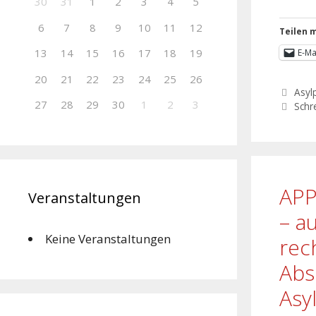
30
31
1
2
3
4
5
6
7
8
9
10
11
12
Teilen m
13
14
15
16
17
18
19
E-Ma
20
21
22
23
24
25
26
Asylp
27
28
29
30
1
2
3
Schr
APP
Veranstaltungen
– a
Keine Veranstaltungen
rec
Abs
Asy