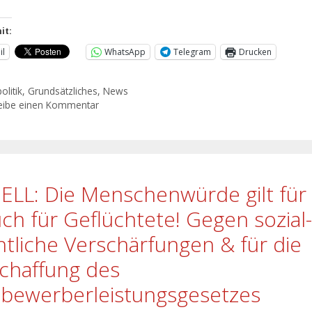
it:
il
WhatsApp
Telegram
Drucken
olitik
,
Grundsätzliches
,
News
eibe einen Kommentar
ELL: Die Menschenwürde gilt für 
uch für Geflüchtete! Gegen sozial-
htliche Verschärfungen & für die
chaffung des
lbewerberleistungsgesetzes