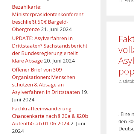
Ein 
Bezahlkarte:
Ministerpräsidentenkonferenz
beschließt 50€ Bargeld-
Obergrenze
21. Juni 2024
Fak
UPDATE: Asylverfahren in
Drittstaaten? Sachstandsbericht
vol
der Bundesregierung erteilt
Asy
klare Absage
20. Juni 2024
pop
Offener Brief von 309
Organisationen: Menschen
2. Okto
schützen & Absage an
Asylverfahren in Drittstaaten
19.
Juni 2024
Fachkräfteeinwanderung:
. Eine 
Chancenkarte nach § 20a & §20b
den 30
AufenthG ab 01.06.2024
2. Juni
Deutsc
2024