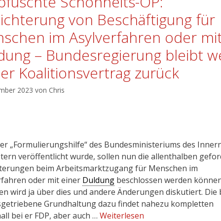
pfuschte Schönheits-OP:
eichterung von Beschäftigung für
schen im Asylverfahren oder mi
dung – Bundesregierung bleibt we
ter Koalitionsvertrag zurück
ember 2023
von
Chris
ner „Formulierungshilfe“ des Bundesministeriums des Innern
stern veröffentlicht wurde, sollen nun die allenthalben gefo
hterungen beim Arbeitsmarktzugang für Menschen im
rfahren oder mit einer
Duldung
beschlossen werden können
n wird ja über dies und andere Änderungen diskutiert. Die 
getriebene Grundhaltung dazu findet nahezu kompletten
all bei er FDP, aber auch …
Weiterlesen