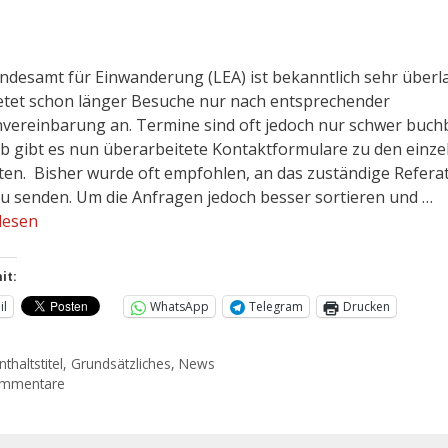
ndesamt für Einwanderung (LEA) ist bekanntlich sehr überl
etet schon länger Besuche nur nach entsprechender
vereinbarung an. Termine sind oft jedoch nur schwer buch
b gibt es nun überarbeitete Kontaktformulare zu den einze
ten. Bisher wurde oft empfohlen, an das zuständige Referat
zu senden. Um die Anfragen jedoch besser sortieren und …
lesen
it:
il
WhatsApp
Telegram
Drucken
thaltstitel
,
Grundsätzliches
,
News
ommentare