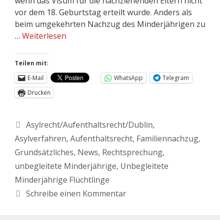
wenn das Visum für die nachziehenden Eltern nicht
vor dem 18. Geburtstag erteilt wurde. Anders als
beim umgekehrten Nachzug des Minderjährigen zu
…
Weiterlesen
Teilen mit:
E-Mail
WhatsApp
Telegram
Drucken
Asylrecht/Aufenthaltsrecht/Dublin
,
Asylverfahren
,
Aufenthaltsrecht
,
Familiennachzug
,
Grundsätzliches
,
News
,
Rechtsprechung
,
unbegleitete Minderjährige
,
Unbegleitete
Minderjährige Flüchtlinge
Schreibe einen Kommentar