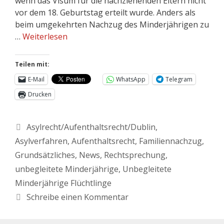
wenn das Visum für die nachziehenden Eltern nicht
vor dem 18. Geburtstag erteilt wurde. Anders als
beim umgekehrten Nachzug des Minderjährigen zu
…
Weiterlesen
Teilen mit:
E-Mail
WhatsApp
Telegram
Drucken
Asylrecht/Aufenthaltsrecht/Dublin
,
Asylverfahren
,
Aufenthaltsrecht
,
Familiennachzug
,
Grundsätzliches
,
News
,
Rechtsprechung
,
unbegleitete Minderjährige
,
Unbegleitete
Minderjährige Flüchtlinge
Schreibe einen Kommentar