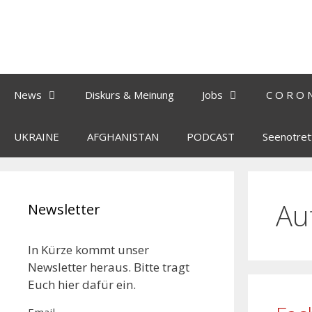
News
Diskurs & Meinung
Jobs
C O R O 
UKRAINE
AFGHANISTAN
PODCAST
Seenotret
Au
Newsletter
In Kürze kommt unser
Newsletter heraus. Bitte tragt
Euch hier dafür ein.
Email