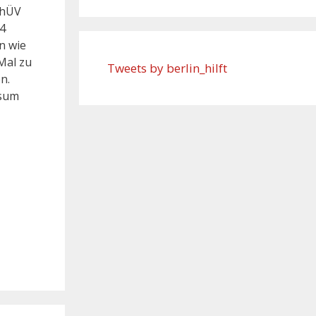
thÜV
24
n wie
Mal zu
Tweets by berlin_hilft
n.
isum