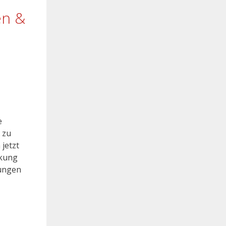
en &
e
 zu
jetzt
rkung
rungen