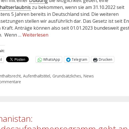
en mit einer
Duldung
die Möglichkeit geben, eine
haltserlaubnis
zu bekommen, wenn sie am 31.10.2022 seit
tens 5 Jahren bereits in Deutschland sind. Die weiteren
setzungen stellen wir ausführlich dar. Das Gesetz ist seit E
n Kraft. Anträge können also seit 01.01.2023 bundesweit gest
n. Wenn …
Weiterlesen
it:
il
WhatsApp
Telegram
Drucken
nthaltsrecht
,
Aufenthaltstitel
,
Grundsätzliches
,
News
Kommentare
hanistan:
desaufnahmeprogramm geht an