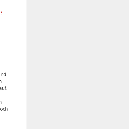
e
ind
h
auf.
n
doch