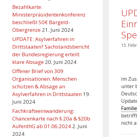
Bezahlkarte:
UPD
Ministerpräsidentenkonferenz
Ein
beschließt 50€ Bargeld-
Obergrenze
21. Juni 2024
Spe
UPDATE: Asylverfahren in
15. Feb
Drittstaaten? Sachstandsbericht
der Bundesregierung erteilt
klare Absage
20. Juni 2024
Offener Brief von 309
Organisationen: Menschen
Im Zus
schützen & Absage an
unter 
Deutsc
Asylverfahren in Drittstaaten
19.
Update
Juni 2024
Famili
Fachkräfteeinwanderung:
betriff
Chancenkarte nach § 20a & §20b
nicht a
AufenthG ab 01.06.2024
2. Juni
2024