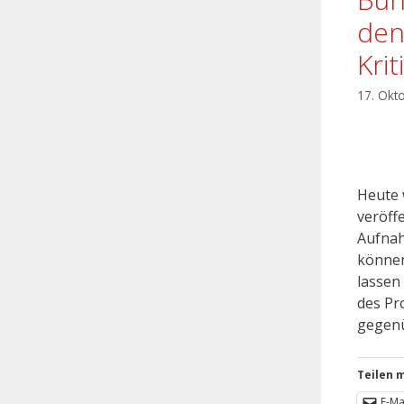
den
Kri
17. Okt
Heute 
veröffe
Aufnah
können
lassen
des Pr
gegenü
Teilen m
E-Ma