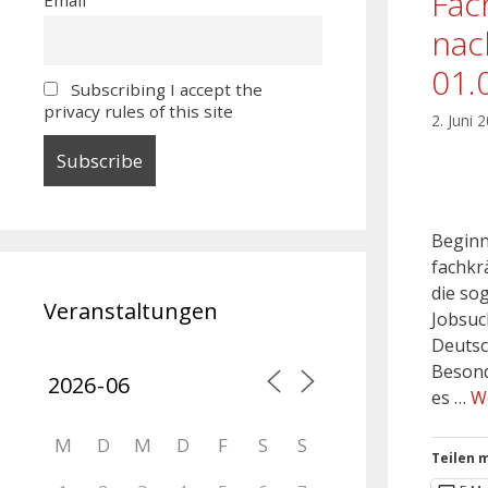
Fac
nac
01.
Subscribing I accept the
privacy rules of this site
2. Juni 
Beginn
fachkr
die so
Veranstaltungen
Jobsuc
Deutsc
Besond
es …
W
M
D
M
D
F
S
S
Teilen m