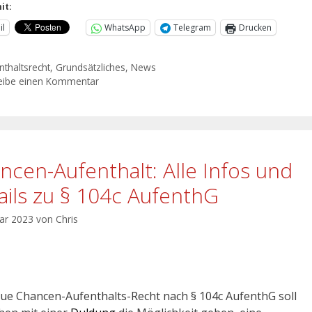
it:
il
WhatsApp
Telegram
Drucken
nthaltsrecht
,
Grundsätzliches
,
News
eibe einen Kommentar
ncen-Aufenthalt: Alle Infos und
ails zu § 104c AufenthG
uar 2023
von
Chris
ue Chancen-Aufenthalts-Recht nach § 104c AufenthG soll