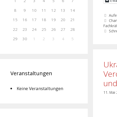
1
2
3
4
5
6
7
E-Ma
8
9
10
11
12
13
14
Aufe
15
16
17
18
19
20
21
Chan
Fachkrä
22
23
24
25
26
27
28
Schr
29
30
1
2
3
4
5
Ukr
Ver
Veranstaltungen
und
Keine Veranstaltungen
11. Mai