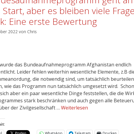
 Start, aber es bleiben viele Frag
tik: Eine erste Bewertung
ober 2022
von
Chris
wurde das Bundeaufnahmeprogramm Afghanistan endlich
ntlicht. Leider fehlen weiterhin wesentliche Elemente, z.B di
meanordung, die notwendig sind, um tatsächlich beurteilen
, wie das Programm nun tatsächlich umgesetzt wird. Schon 
 sich aber ein paar wesentliche Dinge feststellen, die die Wi
ogrammes stark beschränken und auch gegen alle Beteue
ber der Zivilgesellschaft …
Weiterlesen
it:
il
WhatsApp
Telegram
Drucken