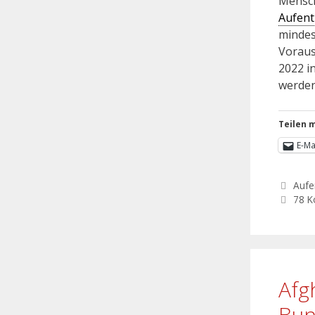
Mensch
Aufent
mindes
Voraus
2022 i
werde
Teilen m
E-Ma
Aufe
78 
Afg
Bun