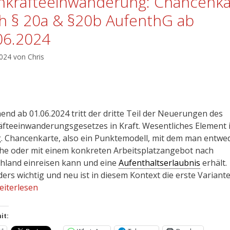
hkräfteeinwanderung: Chancenka
h § 20a & §20b AufenthG ab
06.2024
2024
von
Chris
end ab 01.06.2024 tritt der dritte Teil der Neuerungen des
äfteeinwanderungsgesetzes in Kraft. Wesentliches Element 
g. Chancenkarte, also ein Punktemodell, mit dem man entwe
he oder mit einem konkreten Arbeitsplatzangebot nach
hland einreisen kann und eine
Aufenthaltserlaubnis
erhält.
ers wichtig und neu ist in diesem Kontext die erste Variant
eiterlesen
it: