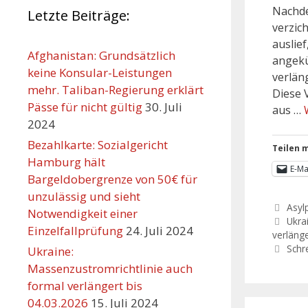
Nachde
Letzte Beiträge:
verzic
auslie
Afghanistan: Grundsätzlich
angekü
keine Konsular-Leistungen
verlän
mehr. Taliban-Regierung erklärt
Diese 
Pässe für nicht gültig
30. Juli
aus …
2024
Bezahlkarte: Sozialgericht
Teilen m
Hamburg hält
E-Ma
Bargeldobergrenze von 50€ für
unzulässig und sieht
Asylp
Notwendigkeit einer
Ukra
Einzelfallprüfung
24. Juli 2024
verläng
Schr
Ukraine:
Massenzustromrichtlinie auch
formal verlängert bis
04.03.2026
15. Juli 2024