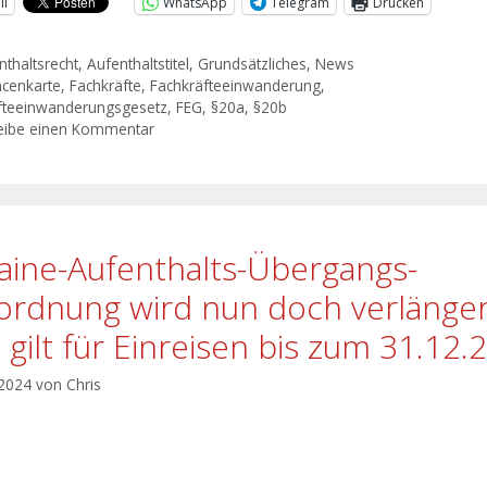
il
WhatsApp
Telegram
Drucken
nthaltsrecht
,
Aufenthaltstitel
,
Grundsätzliches
,
News
cenkarte
,
Fachkräfte
,
Fachkräfteeinwanderung
,
fteeinwanderungsgesetz
,
FEG
,
§20a
,
§20b
eibe einen Kommentar
aine-Aufenthalts-Übergangs-
ordnung wird nun doch verlänger
 gilt für Einreisen bis zum 31.12.
 2024
von
Chris