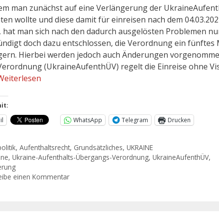
m man zunächst auf eine Verlängerung der UkraineAufen
hten wollte und diese damit für einreisen nach dem 04.03.20
f, hat man sich nach den dadurch ausgelösten Problemen nu
ndigt doch dazu entschlossen, die Verordnung ein fünftes 
gern. Hierbei werden jedoch auch Änderungen vorgenomme
Verordnung (UkraineAufenthÜV) regelt die Einreise ohne V
Weiterlesen
it:
il
WhatsApp
Telegram
Drucken
olitik
,
Aufenthaltsrecht
,
Grundsätzliches
,
UKRAINE
ine
,
Ukraine-Aufenthalts-Übergangs-Verordnung
,
UkraineAufenthÜV
,
erung
eibe einen Kommentar