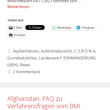
einschließlich 04.11.2021 konnten sich …
Weiterlesen
Teilen mit:
E-Mail
WhatsApp
Telegram
Drucken
Asylverfahren
,
Aufenthaltsrecht
,
C O R O N A
,
Grundsätzliches
,
Landesamt f. EINWANDERUNG
(ABH)
,
News
2 Kommentare
Afghanistan: FAQ zu
Verfahrensfragen vom BMI