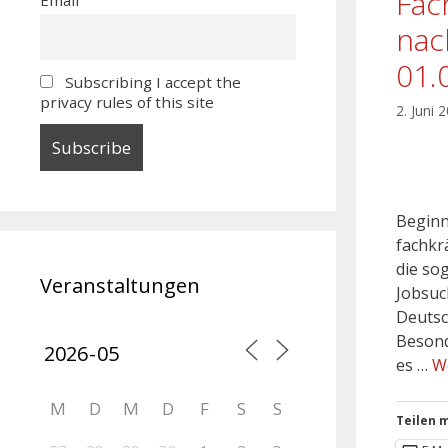
Fac
nac
01.
Subscribing I accept the
privacy rules of this site
2. Juni 
Beginn
fachkr
die so
Veranstaltungen
Jobsuc
Deutsc
Besond
es …
W
M
D
M
D
F
S
S
Teilen m