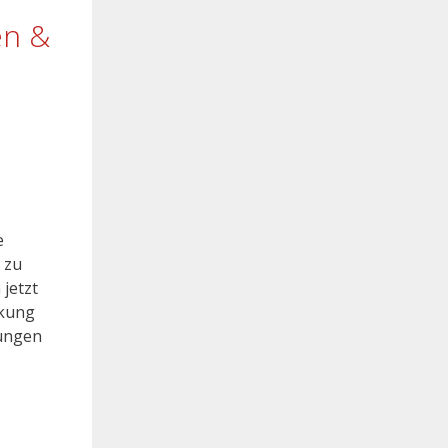
en &
e
 zu
jetzt
rkung
rungen