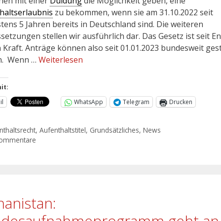
en mit einer
Duldung
die Möglichkeit geben, eine
haltserlaubnis
zu bekommen, wenn sie am 31.10.2022 seit
tens 5 Jahren bereits in Deutschland sind. Die weiteren
setzungen stellen wir ausführlich dar. Das Gesetz ist seit E
n Kraft. Anträge können also seit 01.01.2023 bundesweit gest
n. Wenn …
Weiterlesen
it:
il
WhatsApp
Telegram
Drucken
nthaltsrecht
,
Aufenthaltstitel
,
Grundsätzliches
,
News
Kommentare
hanistan:
desaufnahmeprogramm geht an