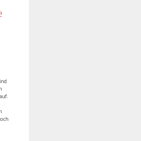
e
ind
h
auf.
n
doch