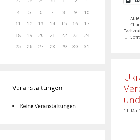
27
28
29
30
1
2
3
E-Ma
4
5
6
7
8
9
10
Aufe
11
12
13
14
15
16
17
Chan
Fachkrä
18
19
20
21
22
23
24
Schr
25
26
27
28
29
30
31
Ukr
Ver
Veranstaltungen
und
Keine Veranstaltungen
11. Mai