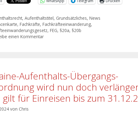
il
WhatsApp
Telegram
Drucken
nthaltsrecht
,
Aufenthaltstitel
,
Grundsätzliches
,
News
cenkarte
,
Fachkräfte
,
Fachkräfteeinwanderung
,
fteeinwanderungsgesetz
,
FEG
,
§20a
,
§20b
eibe einen Kommentar
aine-Aufenthalts-Übergangs-
ordnung wird nun doch verlänger
 gilt für Einreisen bis zum 31.12.
 2024
von
Chris