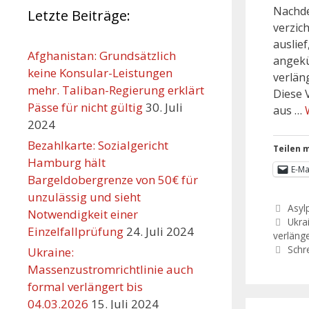
Nachde
Letzte Beiträge:
verzic
auslie
Afghanistan: Grundsätzlich
angekü
keine Konsular-Leistungen
verlän
mehr. Taliban-Regierung erklärt
Diese 
Pässe für nicht gültig
30. Juli
aus …
2024
Bezahlkarte: Sozialgericht
Teilen m
Hamburg hält
E-Ma
Bargeldobergrenze von 50€ für
unzulässig und sieht
Asylp
Notwendigkeit einer
Ukra
Einzelfallprüfung
24. Juli 2024
verläng
Schr
Ukraine:
Massenzustromrichtlinie auch
formal verlängert bis
04.03.2026
15. Juli 2024