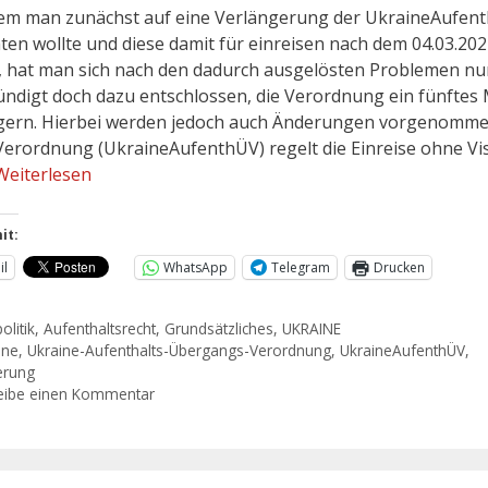
m man zunächst auf eine Verlängerung der UkraineAufen
hten wollte und diese damit für einreisen nach dem 04.03.20
f, hat man sich nach den dadurch ausgelösten Problemen nu
ndigt doch dazu entschlossen, die Verordnung ein fünftes 
gern. Hierbei werden jedoch auch Änderungen vorgenomme
Verordnung (UkraineAufenthÜV) regelt die Einreise ohne V
Weiterlesen
it:
il
WhatsApp
Telegram
Drucken
olitik
,
Aufenthaltsrecht
,
Grundsätzliches
,
UKRAINE
ine
,
Ukraine-Aufenthalts-Übergangs-Verordnung
,
UkraineAufenthÜV
,
erung
eibe einen Kommentar