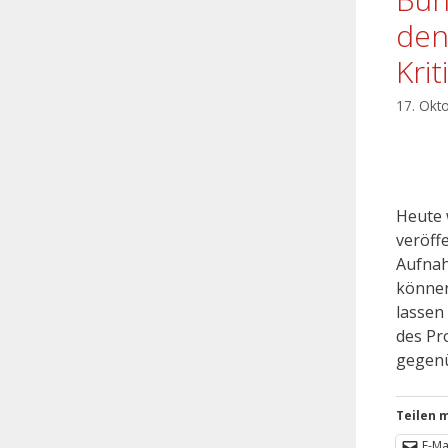
den
Kri
17. Okt
Heute 
veröffe
Aufnah
können
lassen
des Pr
gegenü
Teilen m
E-Ma