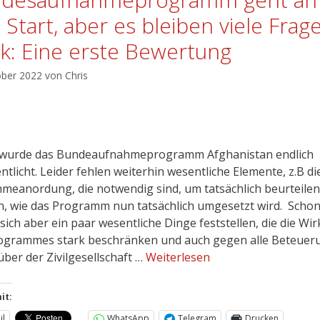
 Start, aber es bleiben viele Frag
tik: Eine erste Bewertung
ober 2022
von
Chris
wurde das Bundeaufnahmeprogramm Afghanistan endlich
ntlicht. Leider fehlen weiterhin wesentliche Elemente, z.B di
meanordung, die notwendig sind, um tatsächlich beurteilen
, wie das Programm nun tatsächlich umgesetzt wird. Schon 
 sich aber ein paar wesentliche Dinge feststellen, die die Wi
ogrammes stark beschränken und auch gegen alle Beteue
ber der Zivilgesellschaft …
Weiterlesen
it:
il
WhatsApp
Telegram
Drucken