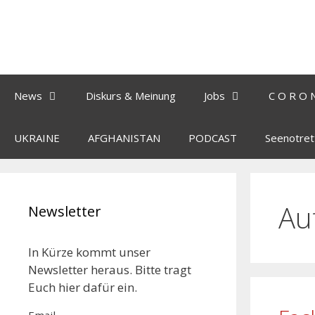
News
Diskurs & Meinung
Jobs
C O R O 
UKRAINE
AFGHANISTAN
PODCAST
Seenotret
Au
Newsletter
In Kürze kommt unser
Newsletter heraus. Bitte tragt
Euch hier dafür ein.
Email