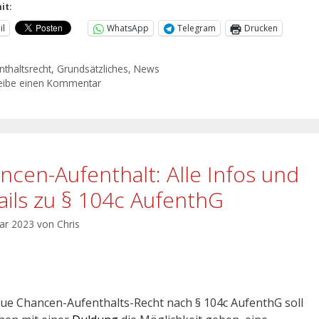
it:
il
WhatsApp
Telegram
Drucken
nthaltsrecht
,
Grundsätzliches
,
News
eibe einen Kommentar
ncen-Aufenthalt: Alle Infos und
ails zu § 104c AufenthG
uar 2023
von
Chris
ue Chancen-Aufenthalts-Recht nach § 104c AufenthG soll