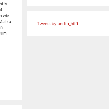
thÜV
24
n wie
Mal zu
Tweets by berlin_hilft
n.
isum