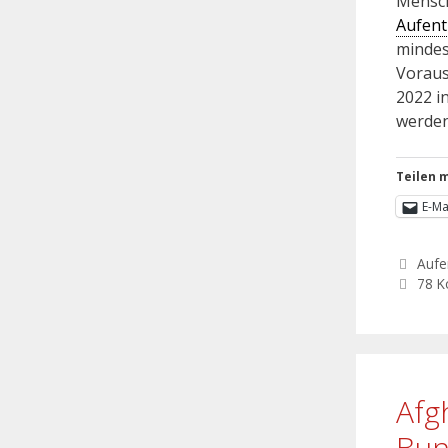
Mensch
Aufent
mindes
Voraus
2022 i
werde
Teilen m
E-Ma
Aufe
78 
Afg
Bun