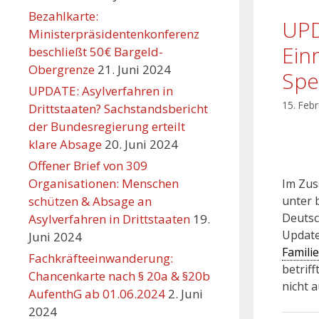
Bezahlkarte:
UPD
Ministerpräsidentenkonferenz
Ein
beschließt 50€ Bargeld-
Obergrenze
21. Juni 2024
Spe
UPDATE: Asylverfahren in
15. Feb
Drittstaaten? Sachstandsbericht
der Bundesregierung erteilt
klare Absage
20. Juni 2024
Offener Brief von 309
Organisationen: Menschen
Im Zus
schützen & Absage an
unter 
Deutsc
Asylverfahren in Drittstaaten
19.
Update
Juni 2024
Famili
Fachkräfteeinwanderung:
betriff
Chancenkarte nach § 20a & §20b
nicht a
AufenthG ab 01.06.2024
2. Juni
2024