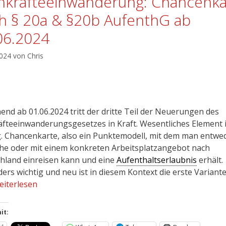
hkräfteeinwanderung: Chancenka
h § 20a & §20b AufenthG ab
06.2024
2024
von
Chris
end ab 01.06.2024 tritt der dritte Teil der Neuerungen des
äfteeinwanderungsgesetzes in Kraft. Wesentliches Element 
g. Chancenkarte, also ein Punktemodell, mit dem man entwe
he oder mit einem konkreten Arbeitsplatzangebot nach
hland einreisen kann und eine
Aufenthaltserlaubnis
erhält.
ers wichtig und neu ist in diesem Kontext die erste Variant
eiterlesen
it: