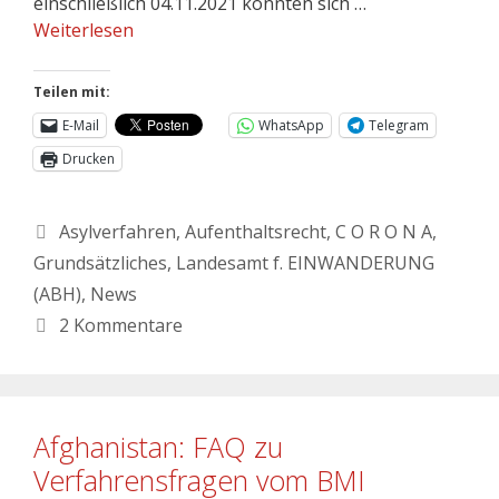
einschließlich 04.11.2021 konnten sich …
Weiterlesen
Teilen mit:
E-Mail
WhatsApp
Telegram
Drucken
Asylverfahren
,
Aufenthaltsrecht
,
C O R O N A
,
Grundsätzliches
,
Landesamt f. EINWANDERUNG
(ABH)
,
News
2 Kommentare
Afghanistan: FAQ zu
Verfahrensfragen vom BMI