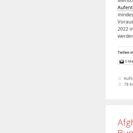
Mensch
Aufent
mindes
Voraus
2022 i
werde
Teilen m
E-Ma
Aufe
78 
Afg
Bun