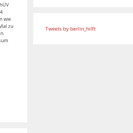
thÜV
24
n wie
Mal zu
Tweets by berlin_hilft
n.
isum