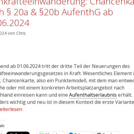
hkräfteeinwanderung: Chancenka
h § 20a & §20b AufenthG ab
06.2024
2024
von
Chris
end ab 01.06.2024 tritt der dritte Teil der Neuerungen des
äfteeinwanderungsgesetzes in Kraft. Wesentliches Element 
g. Chancenkarte, also ein Punktemodell, mit dem man entwe
he oder mit einem konkreten Arbeitsplatzangebot nach
hland einreisen kann und eine
Aufenthaltserlaubnis
erhält.
ers wichtig und neu ist in diesem Kontext die erste Variant
eiterlesen
it: