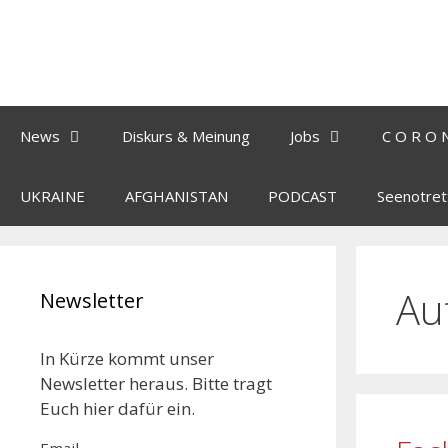
News
Diskurs & Meinung
Jobs
C O R O 
UKRAINE
AFGHANISTAN
PODCAST
Seenotret
Au
Newsletter
In Kürze kommt unser
Newsletter heraus. Bitte tragt
Euch hier dafür ein.
Email