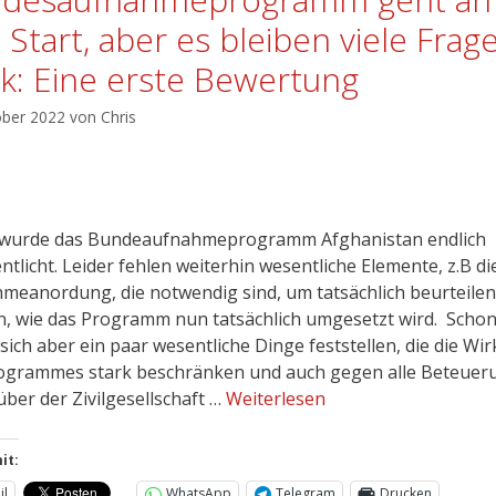
 Start, aber es bleiben viele Frag
tik: Eine erste Bewertung
ober 2022
von
Chris
wurde das Bundeaufnahmeprogramm Afghanistan endlich
ntlicht. Leider fehlen weiterhin wesentliche Elemente, z.B di
meanordung, die notwendig sind, um tatsächlich beurteilen
, wie das Programm nun tatsächlich umgesetzt wird. Schon 
 sich aber ein paar wesentliche Dinge feststellen, die die Wi
ogrammes stark beschränken und auch gegen alle Beteue
ber der Zivilgesellschaft …
Weiterlesen
it:
il
WhatsApp
Telegram
Drucken