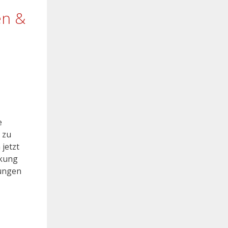
en &
e
 zu
jetzt
rkung
rungen