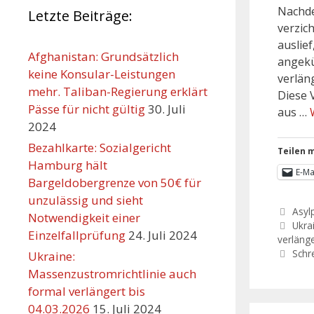
Nachde
Letzte Beiträge:
verzic
auslie
Afghanistan: Grundsätzlich
angekü
keine Konsular-Leistungen
verlän
mehr. Taliban-Regierung erklärt
Diese 
Pässe für nicht gültig
30. Juli
aus …
2024
Bezahlkarte: Sozialgericht
Teilen m
Hamburg hält
E-Ma
Bargeldobergrenze von 50€ für
unzulässig und sieht
Asylp
Notwendigkeit einer
Ukra
Einzelfallprüfung
24. Juli 2024
verläng
Schr
Ukraine:
Massenzustromrichtlinie auch
formal verlängert bis
04.03.2026
15. Juli 2024