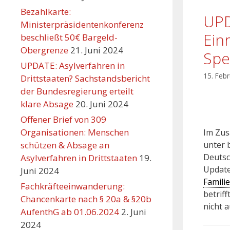
Bezahlkarte:
UPD
Ministerpräsidentenkonferenz
Ein
beschließt 50€ Bargeld-
Obergrenze
21. Juni 2024
Spe
UPDATE: Asylverfahren in
15. Feb
Drittstaaten? Sachstandsbericht
der Bundesregierung erteilt
klare Absage
20. Juni 2024
Offener Brief von 309
Organisationen: Menschen
Im Zus
schützen & Absage an
unter 
Deutsc
Asylverfahren in Drittstaaten
19.
Update
Juni 2024
Famili
Fachkräfteeinwanderung:
betriff
Chancenkarte nach § 20a & §20b
nicht a
AufenthG ab 01.06.2024
2. Juni
2024