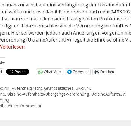
m man zunächst auf eine Verlängerung der UkraineAufen
hten wollte und diese damit für einreisen nach dem 04.03.20
f, hat man sich nach den dadurch ausgelösten Problemen nu
ndigt doch dazu entschlossen, die Verordnung ein fünftes 
gern. Hierbei werden jedoch auch Änderungen vorgenomme
Verordnung (UkraineAufenthÜV) regelt die Einreise ohne V
Weiterlesen
it:
il
WhatsApp
Telegram
Drucken
olitik
,
Aufenthaltsrecht
,
Grundsätzliches
,
UKRAINE
ine
,
Ukraine-Aufenthalts-Übergangs-Verordnung
,
UkraineAufenthÜV
,
erung
eibe einen Kommentar