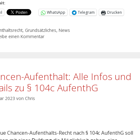
it:
il
WhatsApp
Telegram
Drucken
nthaltsrecht
,
Grundsätzliches
,
News
eibe einen Kommentar
ncen-Aufenthalt: Alle Infos und
ails zu § 104c AufenthG
uar 2023
von
Chris
ue Chancen-Aufenthalts-Recht nach § 104c AufenthG soll