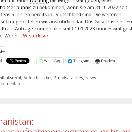
en mit einer
Duldung
die Möglichkeit geben, eine
haltserlaubnis
zu bekommen, wenn sie am 31.10.2022 seit
tens 5 Jahren bereits in Deutschland sind. Die weiteren
setzungen stellen wir ausführlich dar. Das Gesetz ist seit E
n Kraft. Anträge können also seit 01.01.2023 bundesweit gest
n. Wenn …
Weiterlesen
it:
il
WhatsApp
Telegram
Drucken
nthaltsrecht
,
Aufenthaltstitel
,
Grundsätzliches
,
News
Kommentare
hanistan:
desaufnahmeprogramm geht an