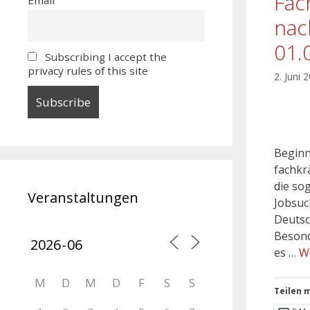
Fac
nac
01.
Subscribing I accept the
privacy rules of this site
2. Juni 
Beginn
fachkr
die so
Veranstaltungen
Jobsuc
Deutsc
Besond
es …
W
M
D
M
D
F
S
S
Teilen m