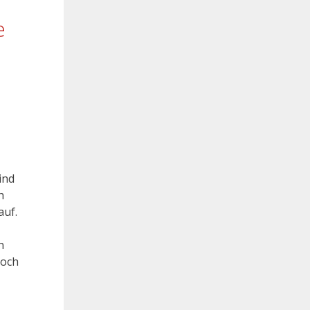
e
ind
h
auf.
n
doch