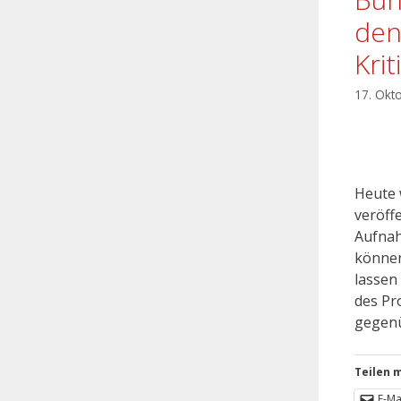
den
Kri
17. Okt
Heute 
veröffe
Aufnah
können
lassen
des Pr
gegenü
Teilen m
E-Ma