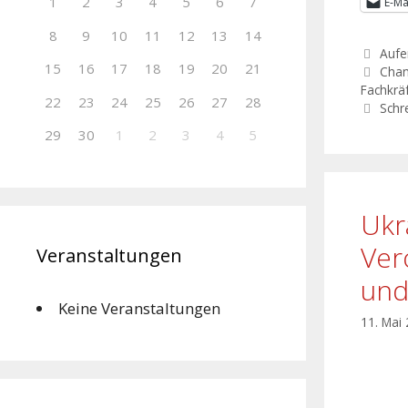
1
2
3
4
5
6
7
E-Ma
8
9
10
11
12
13
14
Aufe
15
16
17
18
19
20
21
Chan
Fachkrä
22
23
24
25
26
27
28
Schr
29
30
1
2
3
4
5
Ukr
Ver
Veranstaltungen
und
Keine Veranstaltungen
11. Mai