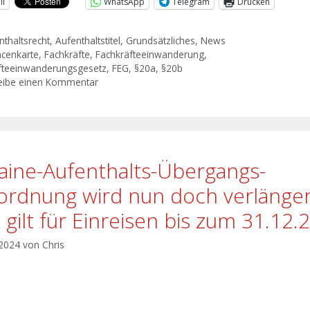
il
WhatsApp
Telegram
Drucken
nthaltsrecht
,
Aufenthaltstitel
,
Grundsätzliches
,
News
cenkarte
,
Fachkräfte
,
Fachkräfteeinwanderung
,
fteeinwanderungsgesetz
,
FEG
,
§20a
,
§20b
eibe einen Kommentar
aine-Aufenthalts-Übergangs-
ordnung wird nun doch verlänger
 gilt für Einreisen bis zum 31.12.
 2024
von
Chris