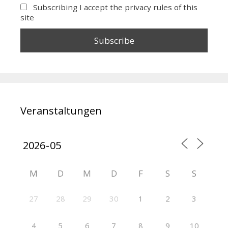
Subscribing I accept the privacy rules of this
site
Veranstaltungen
M
D
M
D
F
S
S
27
28
29
30
1
2
3
4
5
6
7
8
9
10