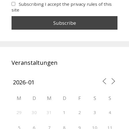
Subscribing I accept the privacy rules of this
site
Veranstaltungen
M
D
M
D
F
S
S
29
30
31
1
2
3
4
5
6
7
8
9
10
11