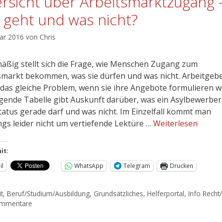
rsicht über Arbeitsmarktzugang 
 geht und was nicht?
uar 2016
von
Chris
äßig stellt sich die Frage, wie Menschen Zugang zum
smarkt bekommen, was sie dürfen und was nicht. Arbeitgeb
das gleiche Problem, wenn sie ihre Angebote formulieren wo
lgende Tabelle gibt Auskunft darüber, was ein Asylbewerber
tatus gerade darf und was nicht. Im Einzelfall kommt man
ings leider nicht um vertiefende Lektüre …
Weiterlesen
it:
il
WhatsApp
Telegram
Drucken
t
,
Beruf/Studium/Ausbildung
,
Grundsätzliches
,
Helferportal
,
Info Recht
ommentare