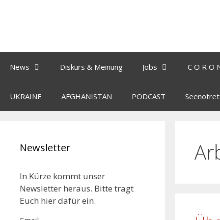
News
Diskurs & Meinung
Jobs
C O R O 
UKRAINE
AFGHANISTAN
PODCAST
Seenotret
Ar
Newsletter
In Kürze kommt unser
Newsletter heraus. Bitte tragt
Euch hier dafür ein.
Email