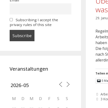
Übe
was
29. Jan
Subscribing I accept the
privacy rules of this site
Regelm
Arbeit
haben 
Die fo
nach S
allerd
Veranstaltungen
Teilen m
E-Ma
Arbei
M
D
M
D
F
S
S
3 K