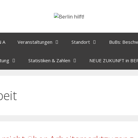
N A
Veranstaltungen
Standort
BuBs: Besch
tung
Statistiken & Zahlen
NEUE ZUKUNFT in BE
beit