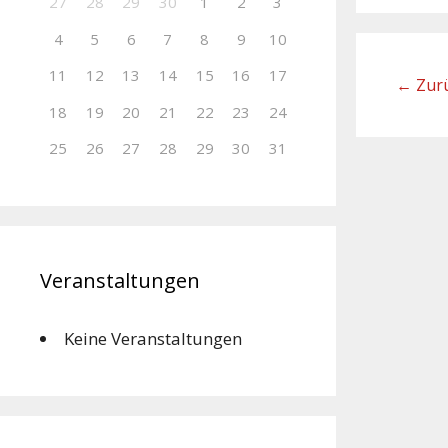
27
28
29
30
1
2
3
4
5
6
7
8
9
10
11
12
13
14
15
16
17
←
Zur
18
19
20
21
22
23
24
25
26
27
28
29
30
31
Veranstaltungen
Keine Veranstaltungen