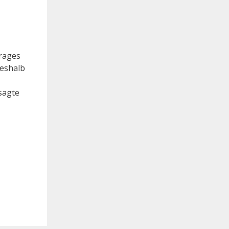
rages
eshalb
sagte