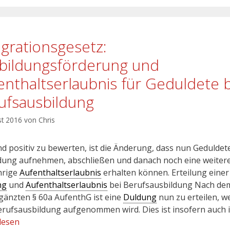
egrationsgesetz:
bildungsförderung und
enthaltserlaubnis für Geduldete 
ufsausbildung
st 2016
von
Chris
d positiv zu bewerten, ist die Änderung, dass nun Geduldet
dung aufnehmen, abschließen und danach noch eine weiter
hrige
Aufenthaltserlaubnis
erhalten können. Erteilung einer
ng
und
Aufenthaltserlaubnis
bei Berufsausbildung Nach de
gänzten § 60a AufenthG ist eine
Duldung
nun zu erteilen, 
erufsausbildung aufgenommen wird. Dies ist insofern auch 
lesen