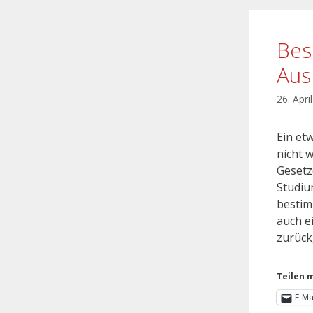
Bes
Aus
26. Apri
Ein etw
nicht 
Gesetz
Studiu
bestim
auch e
zurück
Teilen m
E-Ma