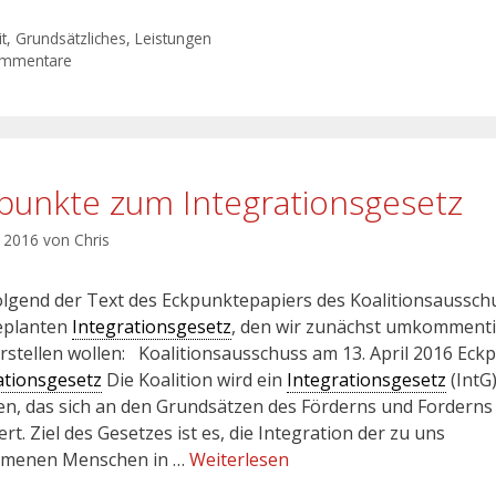
t
,
Grundsätzliches
,
Leistungen
ommentare
punkte zum Integrationsgesetz
l 2016
von
Chris
lgend der Text des Eckpunktepapiers des Koalitionsaussch
eplanten
Integrationsgesetz
, den wir zunächst umkommenti
arstellen wollen: Koalitionsausschuss am 13. April 2016 Eck
ationsgesetz
Die Koalition wird ein
Integrationsgesetz
(IntG
en, das sich an den Grundsätzen des Förderns und Forderns
ert. Ziel des Gesetzes ist es, die Integration der zu uns
menen Menschen in …
Weiterlesen