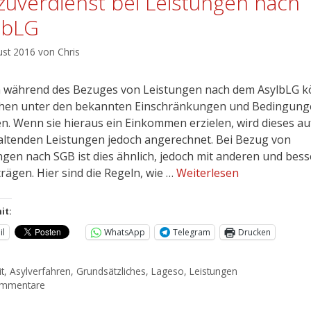
zuverdienst bei Leistungen nach
lbLG
ust 2016
von
Chris
ährend des Bezuges von Leistungen nach dem AsylbLG 
en unter den bekannten Einschränkungen und Bedingung
en. Wenn sie hieraus ein Einkommen erzielen, wird dieses au
altenden Leistungen jedoch angerechnet. Bei Bezug von
ngen nach SGB ist dies ähnlich, jedoch mit anderen und bes
trägen. Hier sind die Regeln, wie …
Weiterlesen
it:
il
WhatsApp
Telegram
Drucken
t
,
Asylverfahren
,
Grundsätzliches
,
Lageso
,
Leistungen
ommentare