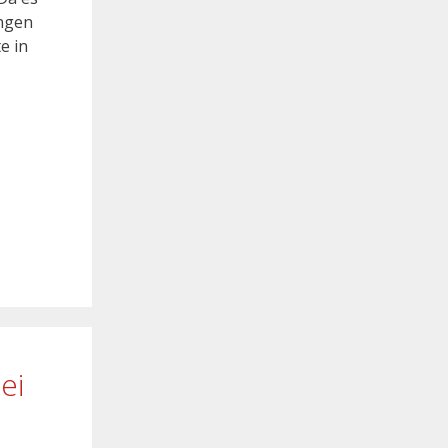
ungen
e in
n
ei