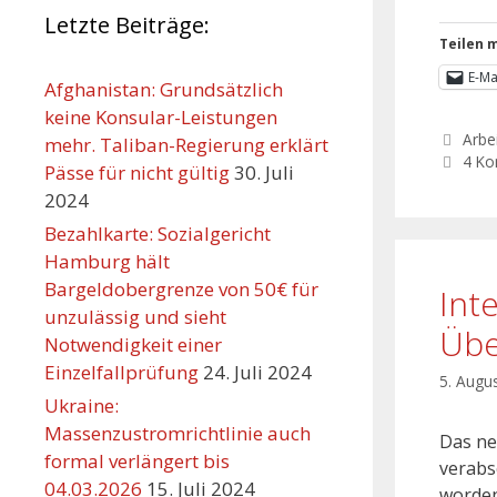
Letzte Beiträge:
Teilen m
E-Ma
Afghanistan: Grundsätzlich
keine Konsular-Leistungen
Arbei
mehr. Taliban-Regierung erklärt
4 K
Pässe für nicht gültig
30. Juli
2024
Bezahlkarte: Sozialgericht
Hamburg hält
Bargeldobergrenze von 50€ für
Inte
unzulässig und sieht
Übe
Notwendigkeit einer
Einzelfallprüfung
24. Juli 2024
5. Augu
Ukraine:
Massenzustromrichtlinie auch
Das n
formal verlängert bis
verabs
04.03.2026
15. Juli 2024
worden