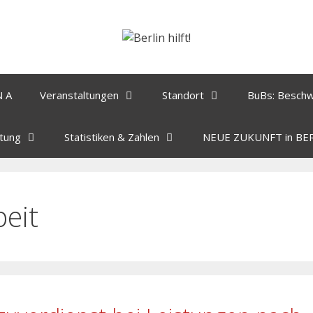
N A
Veranstaltungen
Standort
BuBs: Besch
tung
Statistiken & Zahlen
NEUE ZUKUNFT in BE
beit