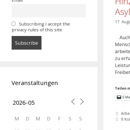
Hin
Asy
17. Aug
Subscribing I accept the
privacy rules of this site
Auch w
Mensch
arbeit
zu erh
Leistu
Freibe
Veranstaltungen
Teilen m
E-Ma
Arbei
M
D
M
D
F
S
S
9 K