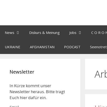
News
Diskurs & Meinung
Jobs
C O R O 
UKRAINE
AFGHANISTAN
PODCAST
Seenotret
Ar
Newsletter
In Kürze kommt unser
Newsletter heraus. Bitte tragt
Euch hier dafür ein.
Email