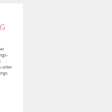
LG
her
ungs-
s
n unter
ings