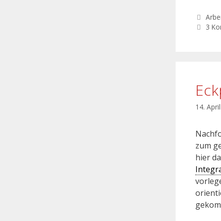
Arbei
3 K
Eck
14. Apri
Nachfo
zum g
hier d
Integr
vorleg
orienti
gekom