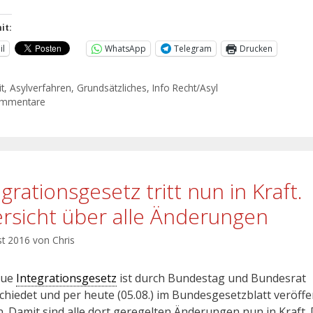
it:
il
WhatsApp
Telegram
Drucken
t
,
Asylverfahren
,
Grundsätzliches
,
Info Recht/Asyl
ommentare
grationsgesetz tritt nun in Kraft.
rsicht über alle Änderungen
st 2016
von
Chris
eue
Integrationsgesetz
ist durch Bundestag und Bundesrat
chiedet und per heute (05.08.) im Bundesgesetzblatt veröffen
. Damit sind alle dort geregelten Änderungen nun in Kraft. 