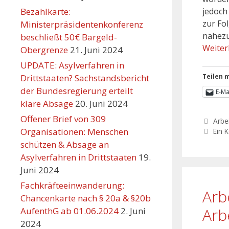
Bezahlkarte:
jedoch
zur Fo
Ministerpräsidentenkonferenz
nahezu
beschließt 50€ Bargeld-
Weiter
Obergrenze
21. Juni 2024
UPDATE: Asylverfahren in
Drittstaaten? Sachstandsbericht
Teilen m
der Bundesregierung erteilt
E-Ma
klare Absage
20. Juni 2024
Offener Brief von 309
Arbei
Organisationen: Menschen
Ein 
schützen & Absage an
Asylverfahren in Drittstaaten
19.
Juni 2024
Fachkräfteeinwanderung:
Arb
Chancenkarte nach § 20a & §20b
Arb
AufenthG ab 01.06.2024
2. Juni
2024