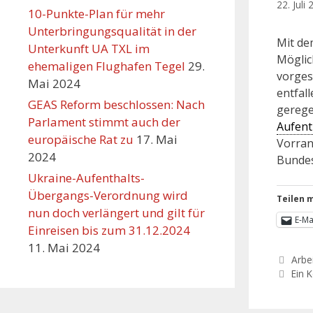
22. Juli
10-Punkte-Plan für mehr
Unterbringungsqualität in der
Mit de
Unterkunft UA TXL im
Möglic
ehemaligen Flughafen Tegel
29.
vorges
Mai 2024
entfal
GEAS Reform beschlossen: Nach
gerege
Parlament stimmt auch der
Aufent
europäische Rat zu
17. Mai
Vorran
2024
Bundes
Ukraine-Aufenthalts-
Übergangs-Verordnung wird
Teilen m
nun doch verlängert und gilt für
E-Ma
Einreisen bis zum 31.12.2024
11. Mai 2024
Arbei
Ein 