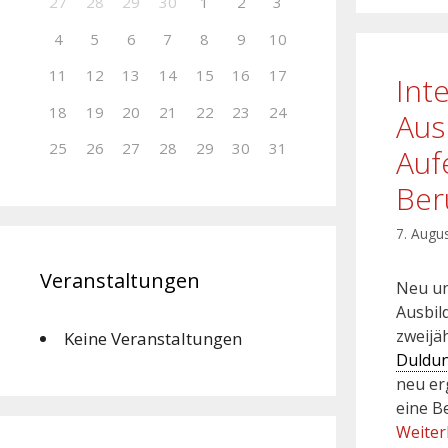
27
28
29
30
1
2
3
4
5
6
7
8
9
10
11
12
13
14
15
16
17
Int
18
19
20
21
22
23
24
Aus
25
26
27
28
29
30
31
Auf
Ber
7. Augu
Veranstaltungen
Neu un
Ausbil
zweijä
Keine Veranstaltungen
Duldu
neu er
eine B
Weiter