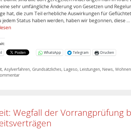
 eine sehr umfängliche Änderung von Gesetzen und Regel
lge hat, die zum Teil erhebliche Auswirkungen für Geflüchtet
 jedem Status haben werden, haben wir begonnen, diese …
lesen
it:
il
WhatsApp
Telegram
Drucken
t
,
Asylverfahren
,
Grundsätzliches
,
Lageso
,
Leistungen
,
News
,
Wohne
Kommentar
eit: Wegfall der Vorrangprüfung b
eitsverträgen