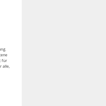
ung.
etene
 für
 alle,