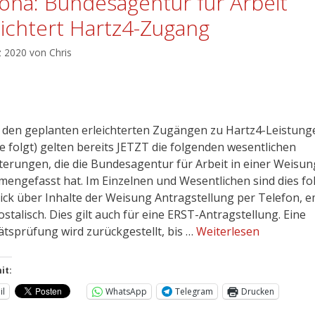
ona: Bundesagentur für Arbeit
eichtert Hartz4-Zugang
z 2020
von
Chris
den geplanten erleichterten Zugängen zu Hartz4-Leistung
e folgt) gelten bereits JETZT die folgenden wesentlichen
hterungen, die die Bundesagentur für Arbeit in einer Weisun
engefasst hat. Im Einzelnen und Wesentlichen sind dies fo
ick über Inhalte der Weisung Antragstellung per Telefon, e
stalisch. Dies gilt auch für eine ERST-Antragstellung. Eine
tätsprüfung wird zurückgestellt, bis …
Weiterlesen
it:
il
WhatsApp
Telegram
Drucken