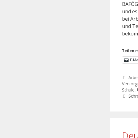
BAFÖG-
und es
bei Ar
und Te
bekomm
Teilen m
E-Ma
Arbei
Versorg
Schule
,
Schr
Deu