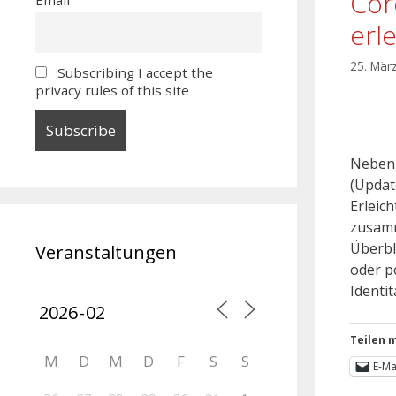
Cor
erl
25. Mär
Subscribing I accept the
privacy rules of this site
Neben 
(Updat
Erleic
zusamm
Überbl
Veranstaltungen
oder po
Identi
Teilen m
M
D
M
D
F
S
S
E-Ma