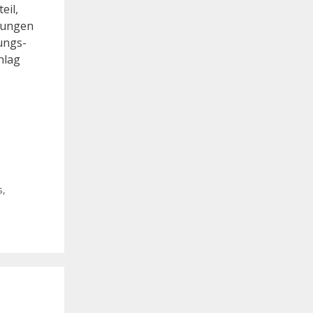
eil,
rungen
ungs-
hlag
.
s
,