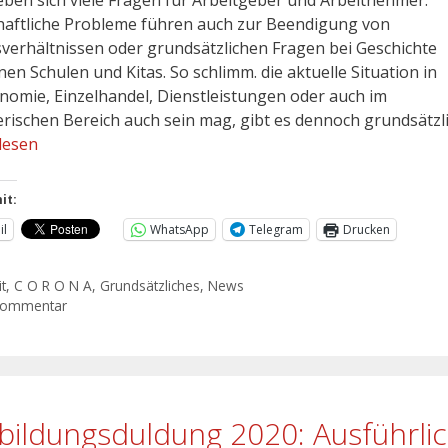
haftliche Probleme führen auch zur Beendigung von
sverhältnissen oder grundsätzlichen Fragen bei Geschichte
en Schulen und Kitas. So schlimm. die aktuelle Situation in
nomie, Einzelhandel, Dienstleistungen oder auch im
erischen Bereich auch sein mag, gibt es dennoch grundsätzl
lesen
it:
il
WhatsApp
Telegram
Drucken
t
,
C O R O N A
,
Grundsätzliches
,
News
Kommentar
bildungsduldung 2020: Ausführli