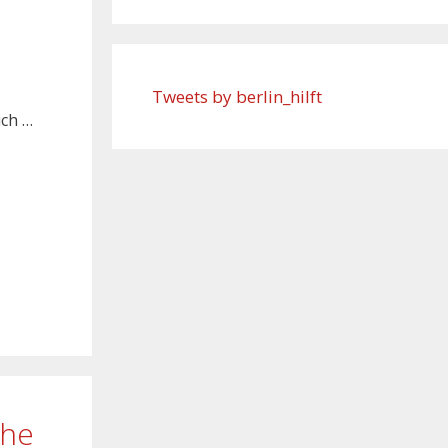
Tweets by berlin_hilft
ich …
che