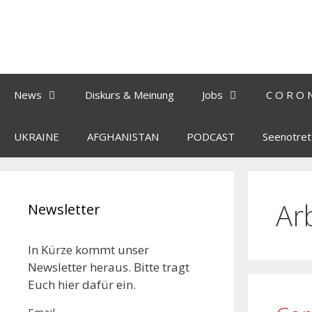
News
Diskurs & Meinung
Jobs
C O R O 
UKRAINE
AFGHANISTAN
PODCAST
Seenotret
Ar
Newsletter
In Kürze kommt unser
Newsletter heraus. Bitte tragt
Euch hier dafür ein.
Email