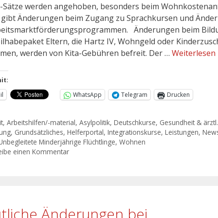
Sätze werden angehoben, besonders beim Wohnkostenant
 gibt Änderungen beim Zugang zu Sprachkursen und Ände
beitsmarktförderungsprogrammen. Änderungen beim Bild
ilhabepaket Eltern, die Hartz IV, Wohngeld oder Kinderzusc
en, werden von Kita-Gebühren befreit. Der …
Weiterlesen
it:
il
WhatsApp
Telegram
Drucken
t
,
Arbeitshilfen/-material
,
Asylpolitik
,
Deutschkurse
,
Gesundheit & ärztl
ung
,
Grundsätzliches
,
Helferportal
,
Integrationskurse
,
Leistungen
,
New
Unbegleitete Minderjährige Flüchtlinge
,
Wohnen
eibe einen Kommentar
tliche Änderungen bei