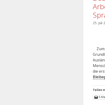
Arb
Spr
25. Juli
Zum 01
Grundl
Auslän
Mensch
die er
Bleibe
Teilen m
E-Ma