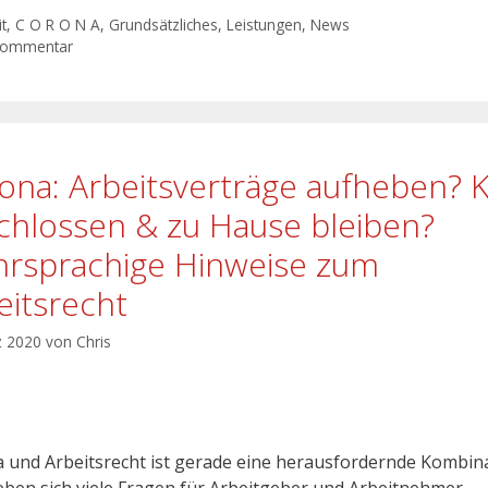
t
,
C O R O N A
,
Grundsätzliches
,
Leistungen
,
News
Kommentar
ona: Arbeitsverträge aufheben? K
chlossen & zu Hause bleiben?
rsprachige Hinweise zum
eitsrecht
z 2020
von
Chris
 und Arbeitsrecht ist gerade eine herausfordernde Kombina
eben sich viele Fragen für Arbeitgeber und Arbeitnehmer.