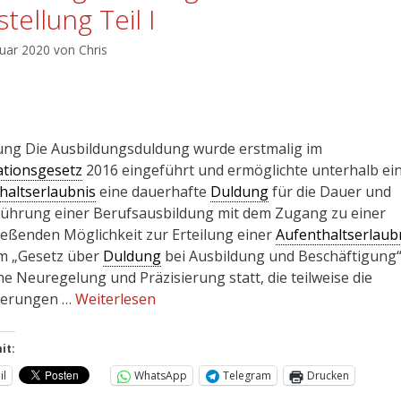
tellung Teil I
ruar 2020
von
Chris
tung Die Ausbildungsduldung wurde erstmalig im
ationsgesetz
2016 eingeführt und ermöglichte unterhalb ei
haltserlaubnis
eine dauerhafte
Duldung
für die Dauer und
ührung einer Berufsausbildung mit dem Zugang zu einer
ießenden Möglichkeit zur Erteilung einer
Aufenthaltserlaub
m „Gesetz über
Duldung
bei Ausbildung und Beschäftigung“
ne Neuregelung und Präzisierung statt, die teilweise die
derungen …
Weiterlesen
it:
il
WhatsApp
Telegram
Drucken