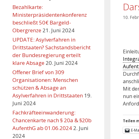
Dars
Bezahlkarte:
Ministerpräsidentenkonferenz
10. Feb
beschließt 50€ Bargeld-
Obergrenze
21. Juni 2024
UPDATE: Asylverfahren in
Drittstaaten? Sachstandsbericht
Einlei
der Bundesregierung erteilt
Integr
klare Absage
20. Juni 2024
Aufent
Offener Brief von 309
Durchf
Organisationen: Menschen
anschl
schützen & Absage an
Mit de
Asylverfahren in Drittstaaten
19.
nun ei
Juni 2024
Anfor
Fachkräfteeinwanderung:
Chancenkarte nach § 20a & §20b
Teilen m
AufenthG ab 01.06.2024
2. Juni
E-Ma
2024