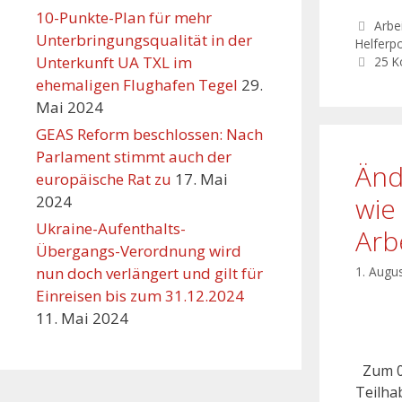
10-Punkte-Plan für mehr
Arbei
Unterbringungsqualität in der
Helferpo
Unterkunft UA TXL im
25 
ehemaligen Flughafen Tegel
29.
Mai 2024
GEAS Reform beschlossen: Nach
Parlament stimmt auch der
Änd
europäische Rat zu
17. Mai
wie
2024
Ukraine-Aufenthalts-
Arb
Übergangs-Verordnung wird
nun doch verlängert und gilt für
1. Augu
Einreisen bis zum 31.12.2024
11. Mai 2024
Zum 01
Teilha