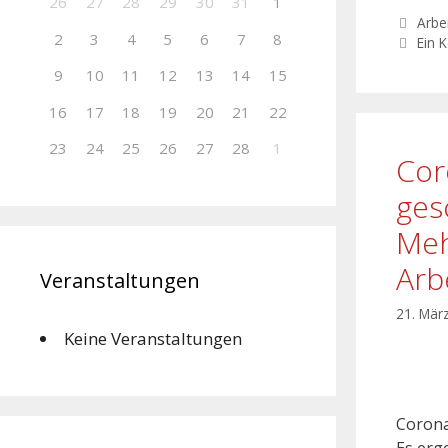
26
27
28
29
30
31
1
Arbei
2
3
4
5
6
7
8
Ein 
9
10
11
12
13
14
15
16
17
18
19
20
21
22
23
24
25
26
27
28
1
Cor
ges
Meh
Arb
Veranstaltungen
21. Mär
Keine Veranstaltungen
Corona
Es erg