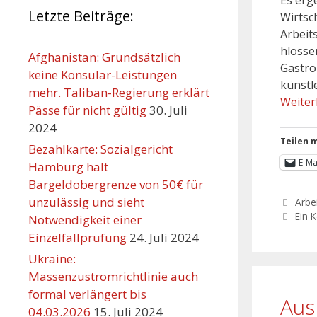
Letzte Beiträge:
Wirtsc
Arbeit
hlossen
Afghanistan: Grundsätzlich
Gastro
keine Konsular-Leistungen
künstl
mehr. Taliban-Regierung erklärt
Weiter
Pässe für nicht gültig
30. Juli
2024
Teilen m
Bezahlkarte: Sozialgericht
E-Ma
Hamburg hält
Bargeldobergrenze von 50€ für
unzulässig und sieht
Arbei
Ein 
Notwendigkeit einer
Einzelfallprüfung
24. Juli 2024
Ukraine:
Massenzustromrichtlinie auch
formal verlängert bis
Aus
04.03.2026
15. Juli 2024