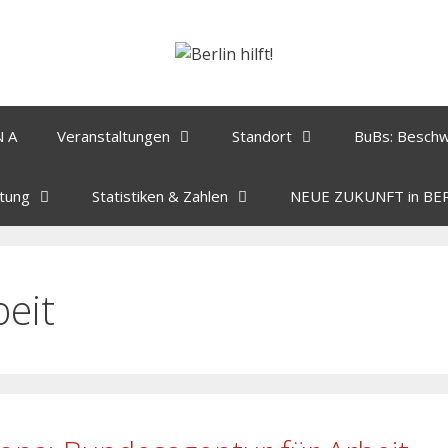
N A
Veranstaltungen
Standort
BuBs: Besch
tung
Statistiken & Zahlen
NEUE ZUKUNFT in BE
beit