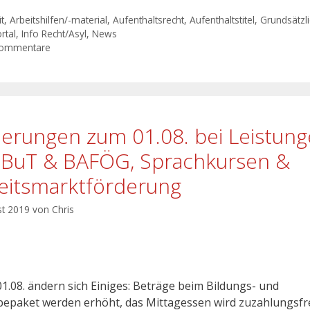
t
,
Arbeitshilfen/-material
,
Aufenthaltsrecht
,
Aufenthaltstitel
,
Grundsätzl
rtal
,
Info Recht/Asyl
,
News
Kommentare
erungen zum 01.08. bei Leistun
 BuT & BAFÖG, Sprachkursen &
eitsmarktförderung
st 2019
von
Chris
.08. ändern sich Einiges: Beträge beim Bildungs- und
bepaket werden erhöht, das Mittagessen wird zuzahlungsfre