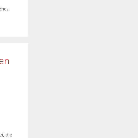
iches
,
gen
i, die