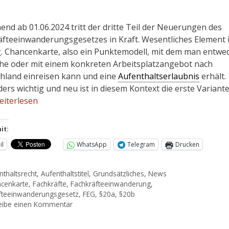
end ab 01.06.2024 tritt der dritte Teil der Neuerungen des
äfteeinwanderungsgesetzes in Kraft. Wesentliches Element 
g. Chancenkarte, also ein Punktemodell, mit dem man entwe
he oder mit einem konkreten Arbeitsplatzangebot nach
hland einreisen kann und eine
Aufenthaltserlaubnis
erhält.
ers wichtig und neu ist in diesem Kontext die erste Variant
eiterlesen
it:
il
WhatsApp
Telegram
Drucken
nthaltsrecht
,
Aufenthaltstitel
,
Grundsätzliches
,
News
cenkarte
,
Fachkräfte
,
Fachkräfteeinwanderung
,
fteeinwanderungsgesetz
,
FEG
,
§20a
,
§20b
eibe einen Kommentar