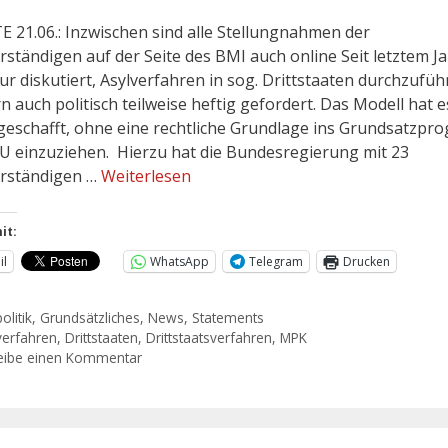
 21.06.: Inzwischen sind alle Stellungnahmen der
rständigen auf der Seite des BMI auch online Seit letztem Ja
ur diskutiert, Asylverfahren in sog. Drittstaaten durchzufüh
n auch politisch teilweise heftig gefordert. Das Modell hat e
geschafft, ohne eine rechtliche Grundlage ins Grundsatzp
U einzuziehen. Hierzu hat die Bundesregierung mit 23
rständigen …
Weiterlesen
it:
il
WhatsApp
Telegram
Drucken
olitik
,
Grundsätzliches
,
News
,
Statements
verfahren
,
Drittstaaten
,
Drittstaatsverfahren
,
MPK
eibe einen Kommentar