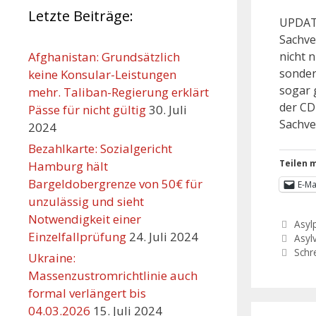
Letzte Beiträge:
UPDATE
Sachve
nicht n
Afghanistan: Grundsätzlich
sonder
keine Konsular-Leistungen
sogar 
mehr. Taliban-Regierung erklärt
der CD
Pässe für nicht gültig
30. Juli
Sachve
2024
Bezahlkarte: Sozialgericht
Teilen m
Hamburg hält
Bargeldobergrenze von 50€ für
E-Ma
unzulässig und sieht
Notwendigkeit einer
Asylp
Einzelfallprüfung
24. Juli 2024
Asyl
Schr
Ukraine:
Massenzustromrichtlinie auch
formal verlängert bis
04.03.2026
15. Juli 2024