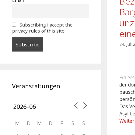
Bez
Bar
unz
Subscribing I accept the
ein
privacy rules of this site
24. Juli
Ein er
der do
Veranstaltungen
pausch
persön
Das Ve
Asyl b
Weiter
M
D
M
D
F
S
S