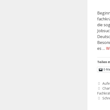
Beginn
fachkr
die so
Jobsuc
Deutsc
Besond
es …
W
Teilen m
E-Ma
Aufe
Chan
Fachkrä
Schr