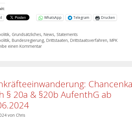
it:
il
WhatsApp
Telegram
Drucken
olitik
,
Grundsätzliches
,
News
,
Statements
olitik
,
Bundesregierung
,
Drittstaaten
,
Drittstaatsverfahren
,
MPK
eibe einen Kommentar
hkräfteeinwanderung: Chancenka
h § 20a & §20b AufenthG ab
06.2024
2024
von
Chris