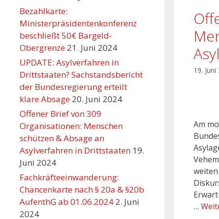
Bezahlkarte:
Off
Ministerpräsidentenkonferenz
Men
beschließt 50€ Bargeld-
Obergrenze
21. Juni 2024
Asy
UPDATE: Asylverfahren in
19. Juni
Drittstaaten? Sachstandsbericht
der Bundesregierung erteilt
klare Absage
20. Juni 2024
Offener Brief von 309
Am mor
Organisationen: Menschen
Bundes
schützen & Absage an
Asylag
Asylverfahren in Drittstaaten
19.
Veheme
Juni 2024
weiten
Fachkräfteeinwanderung:
Diskurs
Chancenkarte nach § 20a & §20b
Erwart
AufenthG ab 01.06.2024
2. Juni
…
Weit
2024