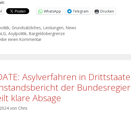
it:
il
WhatsApp
Telegram
Drucken
olitik
,
Grundsätzliches
,
Leistungen
,
News
bLG
,
Asylpolitik
,
Bargeldobergrenze
eibe einen Kommentar
ATE: Asylverfahren in Drittstaat
hstandsbericht der Bundesregie
eilt klare Absage
 2024
von
Chris