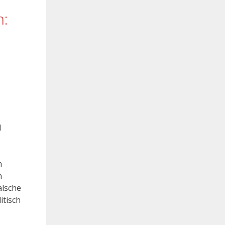
n:
d
n
n
alsche
itisch