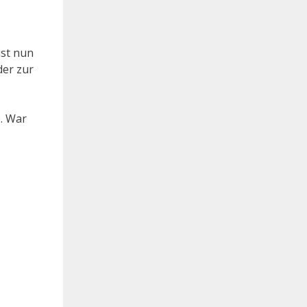
ist nun
der zur
e. War