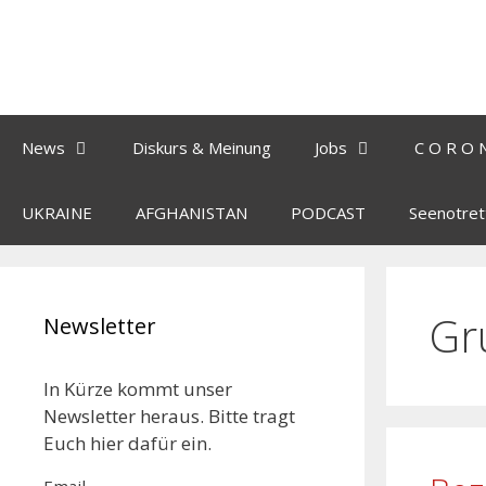
News
Diskurs & Meinung
Jobs
C O R O 
UKRAINE
AFGHANISTAN
PODCAST
Seenotret
Gr
Newsletter
In Kürze kommt unser
Newsletter heraus. Bitte tragt
Euch hier dafür ein.
Email