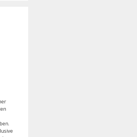
mer
ten
ben.
lusive