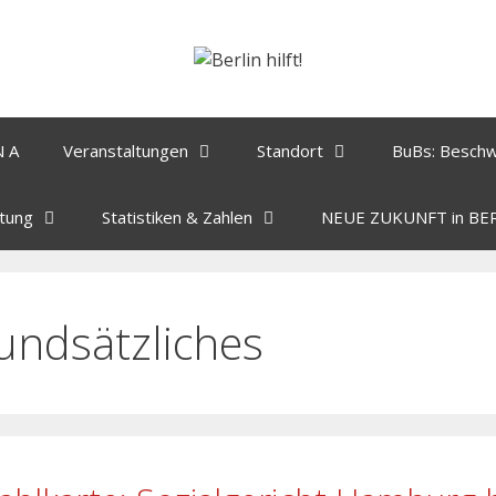
N A
Veranstaltungen
Standort
BuBs: Besch
tung
Statistiken & Zahlen
NEUE ZUKUNFT in BE
undsätzliches