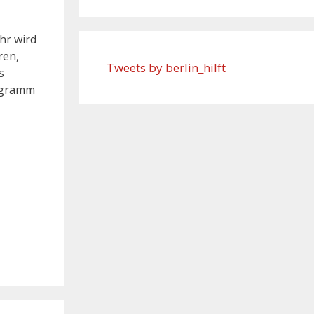
hr wird
ren,
Tweets by berlin_hilft
s
rogramm