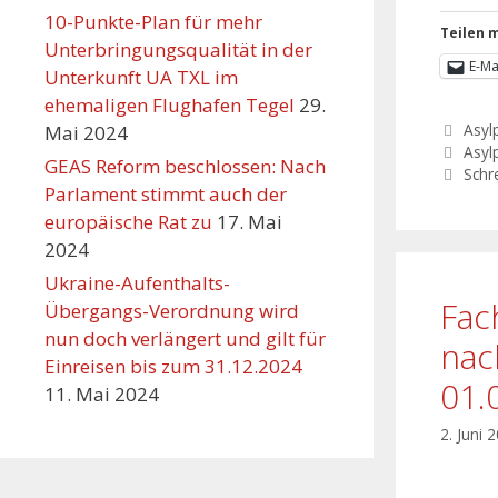
10-Punkte-Plan für mehr
Teilen m
Unterbringungsqualität in der
E-Ma
Unterkunft UA TXL im
ehemaligen Flughafen Tegel
29.
Asylp
Mai 2024
Asylp
GEAS Reform beschlossen: Nach
Schr
Parlament stimmt auch der
europäische Rat zu
17. Mai
2024
Ukraine-Aufenthalts-
Fac
Übergangs-Verordnung wird
nun doch verlängert und gilt für
nac
Einreisen bis zum 31.12.2024
01.
11. Mai 2024
2. Juni 