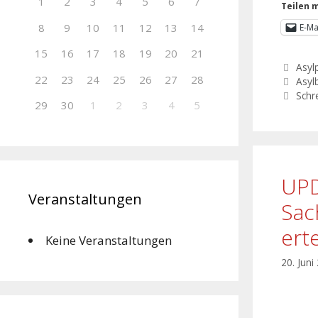
1
2
3
4
5
6
7
Teilen m
8
9
10
11
12
13
14
E-Ma
15
16
17
18
19
20
21
Asylp
22
23
24
25
26
27
28
Asyl
Schr
29
30
1
2
3
4
5
UPD
Veranstaltungen
Sac
ert
Keine Veranstaltungen
20. Juni