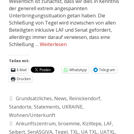
Wesentlich ist zunächst, dass wir dies in Kenntnis
der generell extrem angespannten
Unterbringungssituation getan haben. Die
Schließung von Tegel wird inzwischen von allen
Beteiligten inklusive LAF und Senat gefordert,
allerdings immer darauf verwiesen, dass eine
Schließung …
Weiterlesen
Teilen mit:
E-Mail
WhatsApp
Telegram
Drucken
Grundsätzliches
,
News
,
Reinickendorf
,
Standorte
,
Statements
,
UKRAINE
,
Wohnen/Unterkunft
Ankunftszentrum
,
broemme
,
Kiziltepe
,
LAF
,
Seibert
,
SenASGIVA
,
Tegel
,
TXL
,
UA TXL
,
UATXL
,