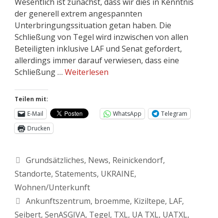
Wesentlich ist zunächst, dass wir dies in Kenntnis
der generell extrem angespannten
Unterbringungssituation getan haben. Die
Schließung von Tegel wird inzwischen von allen
Beteiligten inklusive LAF und Senat gefordert,
allerdings immer darauf verwiesen, dass eine
Schließung …
Weiterlesen
Teilen mit:
E-Mail
WhatsApp
Telegram
Drucken
Grundsätzliches
,
News
,
Reinickendorf
,
Standorte
,
Statements
,
UKRAINE
,
Wohnen/Unterkunft
Ankunftszentrum
,
broemme
,
Kiziltepe
,
LAF
,
Seibert
,
SenASGIVA
,
Tegel
,
TXL
,
UA TXL
,
UATXL
,