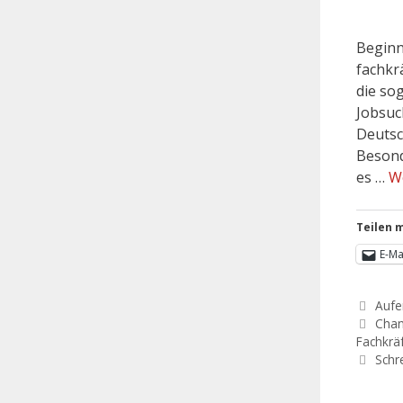
Beginn
fachkr
die so
Jobsuc
Deutsc
Besond
es …
W
Teilen m
E-Ma
Aufe
Chan
Fachkrä
Schr