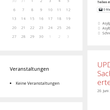
30
31
1
2
3
4
5
Teilen m
6
7
8
9
10
11
12
E-Ma
13
14
15
16
17
18
19
Asylp
20
21
22
23
24
25
26
Asyl
Schr
27
28
29
30
1
2
3
UPD
Veranstaltungen
Sac
ert
Keine Veranstaltungen
20. Juni