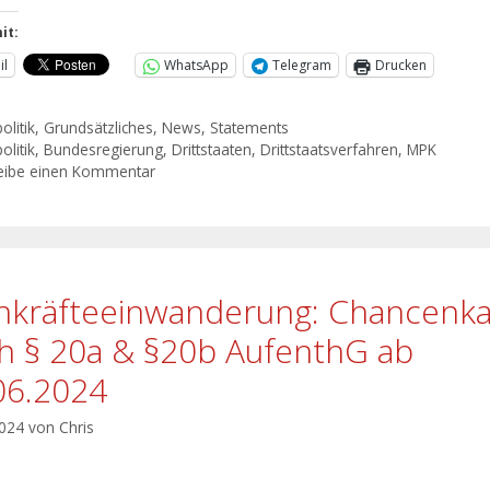
it:
il
WhatsApp
Telegram
Drucken
olitik
,
Grundsätzliches
,
News
,
Statements
olitik
,
Bundesregierung
,
Drittstaaten
,
Drittstaatsverfahren
,
MPK
eibe einen Kommentar
hkräfteeinwanderung: Chancenka
h § 20a & §20b AufenthG ab
06.2024
2024
von
Chris