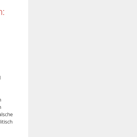
n:
d
n
n
alsche
itisch