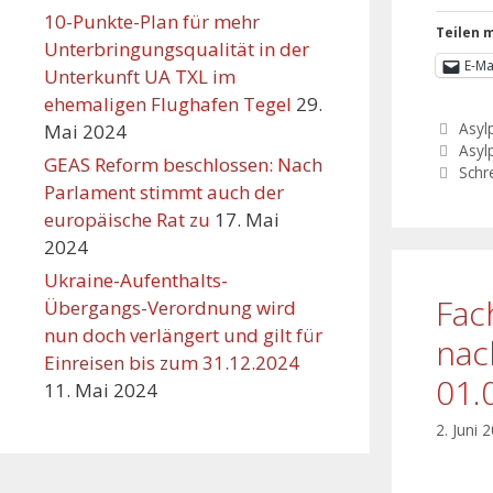
10-Punkte-Plan für mehr
Teilen m
Unterbringungsqualität in der
E-Ma
Unterkunft UA TXL im
ehemaligen Flughafen Tegel
29.
Asylp
Mai 2024
Asylp
GEAS Reform beschlossen: Nach
Schr
Parlament stimmt auch der
europäische Rat zu
17. Mai
2024
Ukraine-Aufenthalts-
Fac
Übergangs-Verordnung wird
nun doch verlängert und gilt für
nac
Einreisen bis zum 31.12.2024
01.
11. Mai 2024
2. Juni 