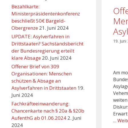
Bezahlkarte:
Off
Ministerpräsidentenkonferenz
Men
beschließt 50€ Bargeld-
Obergrenze
21. Juni 2024
Asy
UPDATE: Asylverfahren in
19. Juni
Drittstaaten? Sachstandsbericht
der Bundesregierung erteilt
klare Absage
20. Juni 2024
Offener Brief von 309
Am mor
Organisationen: Menschen
Bundes
schützen & Absage an
Asylag
Asylverfahren in Drittstaaten
19.
Veheme
Juni 2024
weiten
Fachkräfteeinwanderung:
Diskurs
Chancenkarte nach § 20a & §20b
Erwart
AufenthG ab 01.06.2024
2. Juni
…
Weit
2024