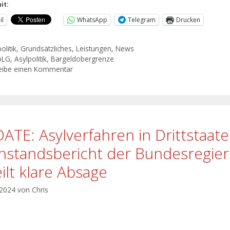
it:
il
WhatsApp
Telegram
Drucken
olitik
,
Grundsätzliches
,
Leistungen
,
News
bLG
,
Asylpolitik
,
Bargeldobergrenze
eibe einen Kommentar
ATE: Asylverfahren in Drittstaat
hstandsbericht der Bundesregie
eilt klare Absage
 2024
von
Chris