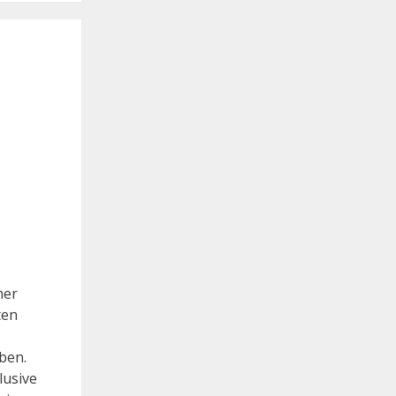
mer
ten
ben.
lusive