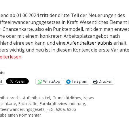
end ab 01.06.2024 tritt der dritte Teil der Neuerungen des
äfteeinwanderungsgesetzes in Kraft. Wesentliches Element 
g. Chancenkarte, also ein Punktemodell, mit dem man entwe
he oder mit einem konkreten Arbeitsplatzangebot nach
hland einreisen kann und eine
Aufenthaltserlaubnis
erhält.
ers wichtig und neu ist in diesem Kontext die erste Variant
eiterlesen
it:
il
WhatsApp
Telegram
Drucken
nthaltsrecht
,
Aufenthaltstitel
,
Grundsätzliches
,
News
cenkarte
,
Fachkräfte
,
Fachkräfteeinwanderung
,
fteeinwanderungsgesetz
,
FEG
,
§20a
,
§20b
eibe einen Kommentar