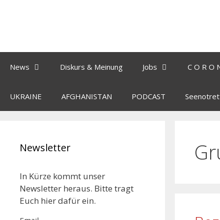
News
Diskurs & Meinung
Jobs
C O R O 
UKRAINE
AFGHANISTAN
PODCAST
Seenotret
Gr
Newsletter
In Kürze kommt unser
Newsletter heraus. Bitte tragt
Euch hier dafür ein.
Email