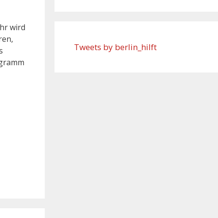
hr wird
ren,
Tweets by berlin_hilft
s
rogramm