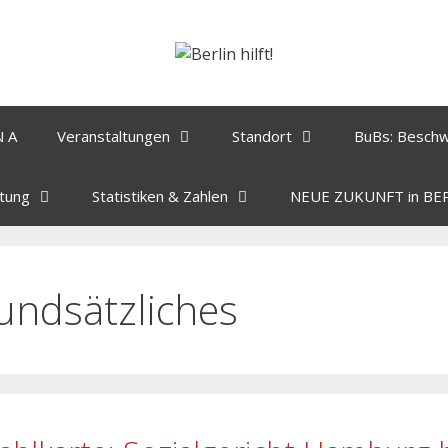
N A
Veranstaltungen
Standort
BuBs: Besch
tung
Statistiken & Zahlen
NEUE ZUKUNFT in BE
undsätzliches