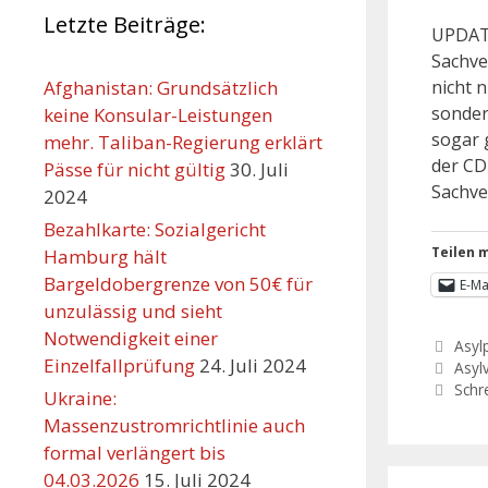
Letzte Beiträge:
UPDATE
Sachve
nicht n
Afghanistan: Grundsätzlich
sonder
keine Konsular-Leistungen
sogar 
mehr. Taliban-Regierung erklärt
der CD
Pässe für nicht gültig
30. Juli
Sachve
2024
Bezahlkarte: Sozialgericht
Teilen m
Hamburg hält
Bargeldobergrenze von 50€ für
E-Ma
unzulässig und sieht
Notwendigkeit einer
Asylp
Einzelfallprüfung
24. Juli 2024
Asyl
Schr
Ukraine:
Massenzustromrichtlinie auch
formal verlängert bis
04.03.2026
15. Juli 2024