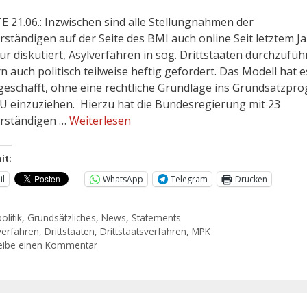
 21.06.: Inzwischen sind alle Stellungnahmen der
rständigen auf der Seite des BMI auch online Seit letztem Ja
ur diskutiert, Asylverfahren in sog. Drittstaaten durchzufüh
n auch politisch teilweise heftig gefordert. Das Modell hat e
geschafft, ohne eine rechtliche Grundlage ins Grundsatzp
U einzuziehen. Hierzu hat die Bundesregierung mit 23
rständigen …
Weiterlesen
it:
il
WhatsApp
Telegram
Drucken
olitik
,
Grundsätzliches
,
News
,
Statements
verfahren
,
Drittstaaten
,
Drittstaatsverfahren
,
MPK
eibe einen Kommentar