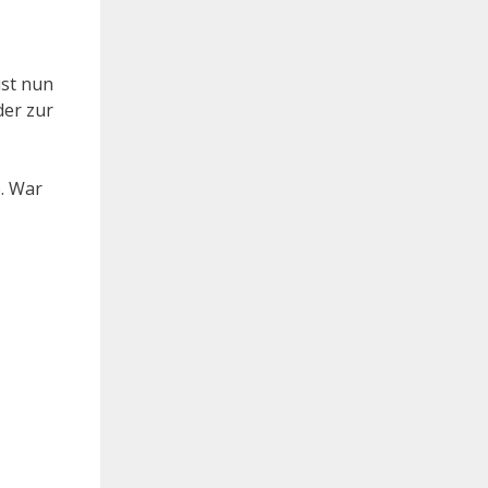
ist nun
der zur
e. War