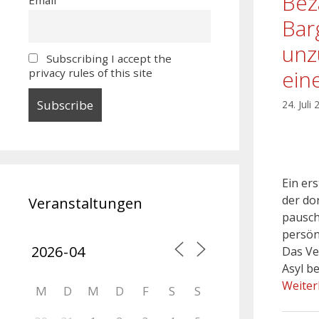
Bez
Bar
unz
Subscribing I accept the
ein
privacy rules of this site
24. Juli
Ein er
der do
Veranstaltungen
pausch
persön
Das Ve
Asyl b
Weiter
M
D
M
D
F
S
S