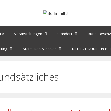
N A
Veranstaltungen
Standort
BuBs: Besch
tung
Statistiken & Zahlen
NEUE ZUKUNFT in BE
undsätzliches