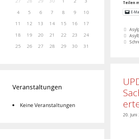
27
28
29
30
1
2
3
Teilen m
4
5
6
7
8
9
10
E-Ma
11
12
13
14
15
16
17
Asylp
18
19
20
21
22
23
24
Asyl
Schr
25
26
27
28
29
30
31
UPD
Veranstaltungen
Sac
ert
Keine Veranstaltungen
20. Juni