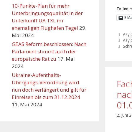
10-Punkte-Plan für mehr
Teilen m
Unterbringungsqualität in der
E-Ma
Unterkunft UA TXL im
ehemaligen Flughafen Tegel
29.
Asylp
Mai 2024
Asylp
GEAS Reform beschlossen: Nach
Schr
Parlament stimmt auch der
europäische Rat zu
17. Mai
2024
Ukraine-Aufenthalts-
Fac
Übergangs-Verordnung wird
nun doch verlängert und gilt für
nac
Einreisen bis zum 31.12.2024
01.
11. Mai 2024
2. Juni 