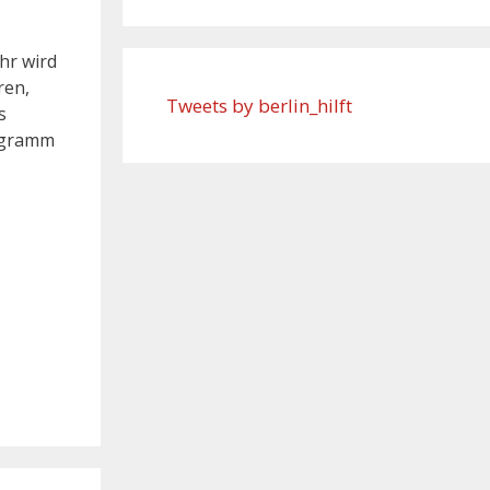
hr wird
ren,
Tweets by berlin_hilft
s
rogramm