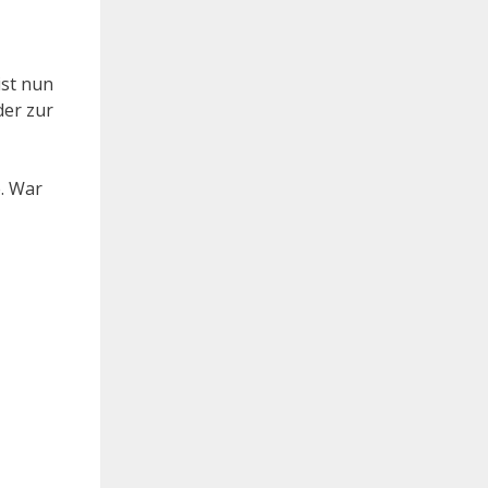
ist nun
der zur
e. War