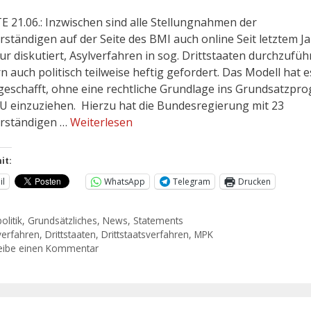
 21.06.: Inzwischen sind alle Stellungnahmen der
rständigen auf der Seite des BMI auch online Seit letztem Ja
ur diskutiert, Asylverfahren in sog. Drittstaaten durchzufüh
n auch politisch teilweise heftig gefordert. Das Modell hat e
geschafft, ohne eine rechtliche Grundlage ins Grundsatzp
U einzuziehen. Hierzu hat die Bundesregierung mit 23
rständigen …
Weiterlesen
it:
il
WhatsApp
Telegram
Drucken
olitik
,
Grundsätzliches
,
News
,
Statements
verfahren
,
Drittstaaten
,
Drittstaatsverfahren
,
MPK
eibe einen Kommentar