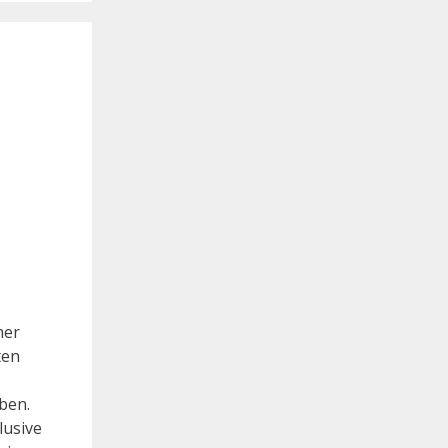
mer
ten
ben.
lusive