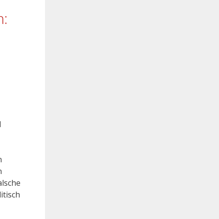
n:
d
n
n
alsche
itisch