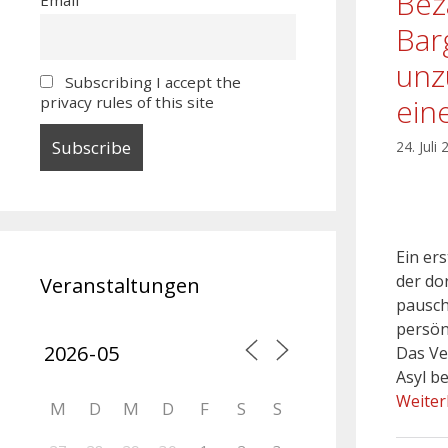
Bez
Bar
unz
Subscribing I accept the
ein
privacy rules of this site
24. Juli
Ein er
der do
Veranstaltungen
pausch
persön
Das Ve
Asyl b
Weiter
M
D
M
D
F
S
S