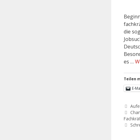
Beginn
fachkr
die so
Jobsuc
Deutsc
Besond
es …
W
Teilen m
E-Ma
Aufe
Chan
Fachkrä
Schr