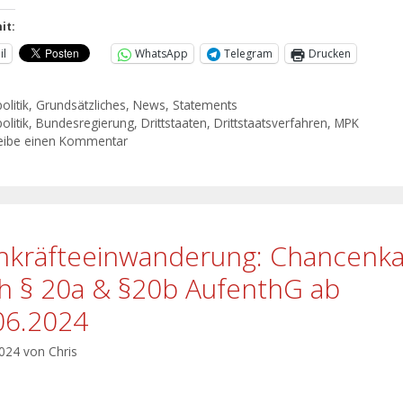
it:
il
WhatsApp
Telegram
Drucken
olitik
,
Grundsätzliches
,
News
,
Statements
olitik
,
Bundesregierung
,
Drittstaaten
,
Drittstaatsverfahren
,
MPK
eibe einen Kommentar
hkräfteeinwanderung: Chancenka
h § 20a & §20b AufenthG ab
06.2024
2024
von
Chris