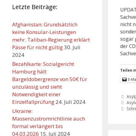
Letzte Beiträge:
UPDATE
Sachve
nicht n
Afghanistan: Grundsätzlich
sonder
keine Konsular-Leistungen
sogar 
mehr. Taliban-Regierung erklärt
der CD
Pässe für nicht gültig
30. Juli
Sachve
2024
Bezahlkarte: Sozialgericht
Teilen m
Hamburg hält
Bargeldobergrenze von 50€ für
E-Ma
unzulässig und sieht
Notwendigkeit einer
Asylp
Einzelfallprüfung
24. Juli 2024
Asyl
Schr
Ukraine:
Massenzustromrichtlinie auch
formal verlängert bis
04.03.2026
15. Juli 2024