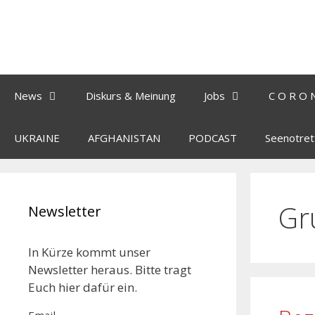
News
Diskurs & Meinung
Jobs
C O R O 
UKRAINE
AFGHANISTAN
PODCAST
Seenotret
Gr
Newsletter
In Kürze kommt unser
Newsletter heraus. Bitte tragt
Euch hier dafür ein.
Email