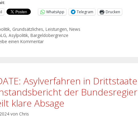
it:
il
WhatsApp
Telegram
Drucken
olitik
,
Grundsätzliches
,
Leistungen
,
News
bLG
,
Asylpolitik
,
Bargeldobergrenze
eibe einen Kommentar
ATE: Asylverfahren in Drittstaat
hstandsbericht der Bundesregie
eilt klare Absage
 2024
von
Chris