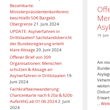
Bezahlkarte:
Off
Ministerpräsidentenkonferenz
Men
beschließt 50€ Bargeld-
Obergrenze
21. Juni 2024
Asy
UPDATE: Asylverfahren in
19. Juni
Drittstaaten? Sachstandsbericht
der Bundesregierung erteilt
klare Absage
20. Juni 2024
Offener Brief von 309
Am mor
Organisationen: Menschen
Bundes
schützen & Absage an
Asylag
Asylverfahren in Drittstaaten
19.
Veheme
Juni 2024
weiten
Fachkräfteeinwanderung:
Diskurs
Chancenkarte nach § 20a & §20b
Erwart
AufenthG ab 01.06.2024
2. Juni
…
Weit
2024