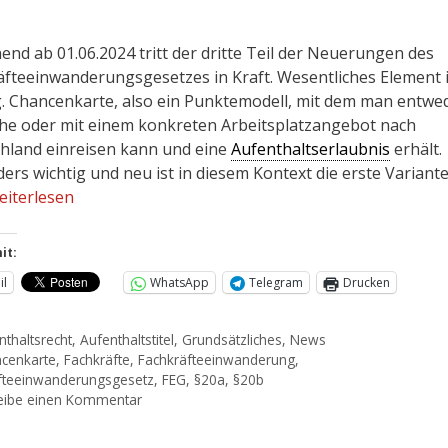
end ab 01.06.2024 tritt der dritte Teil der Neuerungen des
äfteeinwanderungsgesetzes in Kraft. Wesentliches Element 
g. Chancenkarte, also ein Punktemodell, mit dem man entwe
he oder mit einem konkreten Arbeitsplatzangebot nach
hland einreisen kann und eine
Aufenthaltserlaubnis
erhält.
ers wichtig und neu ist in diesem Kontext die erste Variant
eiterlesen
it:
il
WhatsApp
Telegram
Drucken
nthaltsrecht
,
Aufenthaltstitel
,
Grundsätzliches
,
News
cenkarte
,
Fachkräfte
,
Fachkräfteeinwanderung
,
fteeinwanderungsgesetz
,
FEG
,
§20a
,
§20b
eibe einen Kommentar