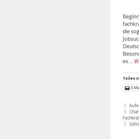
Beginn
fachkr
die so
Jobsuc
Deutsc
Besond
es …
W
Teilen m
E-Ma
Aufe
Chan
Fachkrä
Schr