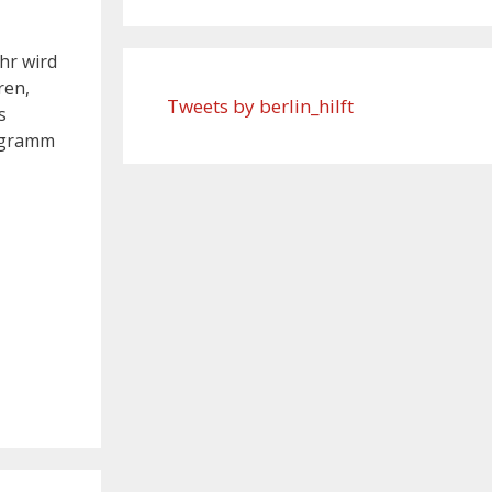
hr wird
ren,
Tweets by berlin_hilft
s
rogramm