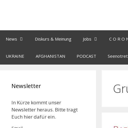
News
Diskurs & Meinung
Jobs
C O R O 
UKRAINE
AFGHANISTAN
PODCAST
Seenotret
Gr
Newsletter
In Kürze kommt unser
Newsletter heraus. Bitte tragt
Euch hier dafür ein.
Email