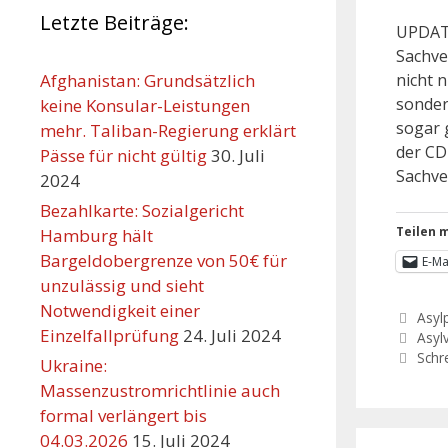
Letzte Beiträge:
UPDATE
Sachve
nicht n
Afghanistan: Grundsätzlich
sonder
keine Konsular-Leistungen
sogar 
mehr. Taliban-Regierung erklärt
der CD
Pässe für nicht gültig
30. Juli
Sachve
2024
Bezahlkarte: Sozialgericht
Teilen m
Hamburg hält
Bargeldobergrenze von 50€ für
E-Ma
unzulässig und sieht
Notwendigkeit einer
Asylp
Einzelfallprüfung
24. Juli 2024
Asyl
Schr
Ukraine:
Massenzustromrichtlinie auch
formal verlängert bis
04.03.2026
15. Juli 2024