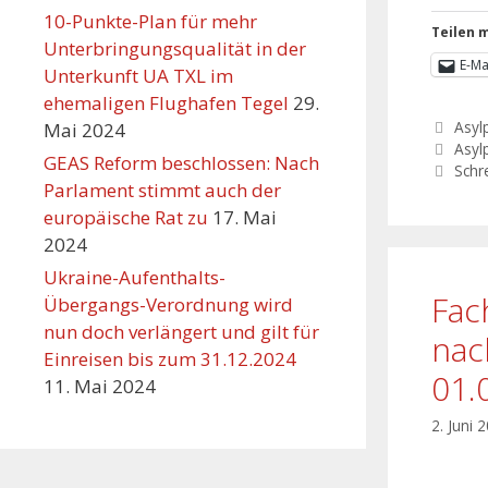
10-Punkte-Plan für mehr
Teilen m
Unterbringungsqualität in der
E-Ma
Unterkunft UA TXL im
ehemaligen Flughafen Tegel
29.
Asylp
Mai 2024
Asylp
GEAS Reform beschlossen: Nach
Schr
Parlament stimmt auch der
europäische Rat zu
17. Mai
2024
Ukraine-Aufenthalts-
Fac
Übergangs-Verordnung wird
nun doch verlängert und gilt für
nac
Einreisen bis zum 31.12.2024
01.
11. Mai 2024
2. Juni 