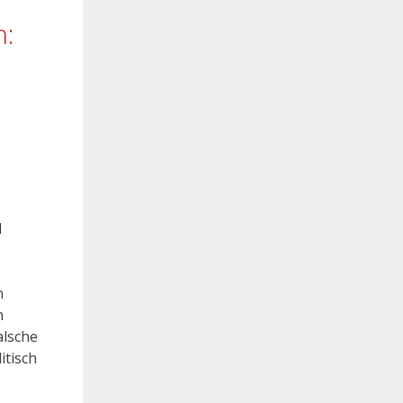
n:
d
n
n
alsche
itisch