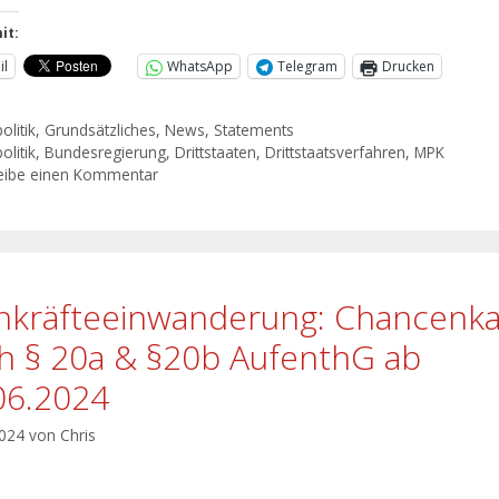
it:
il
WhatsApp
Telegram
Drucken
olitik
,
Grundsätzliches
,
News
,
Statements
olitik
,
Bundesregierung
,
Drittstaaten
,
Drittstaatsverfahren
,
MPK
eibe einen Kommentar
hkräfteeinwanderung: Chancenka
h § 20a & §20b AufenthG ab
06.2024
2024
von
Chris