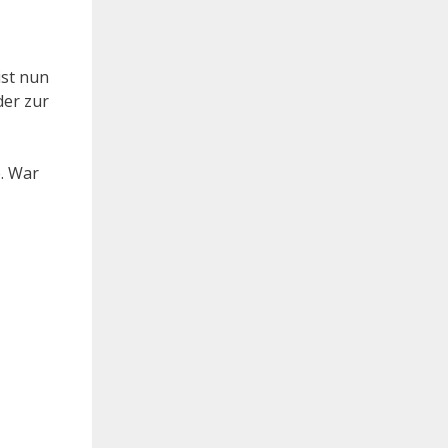
ist nun
der zur
e. War