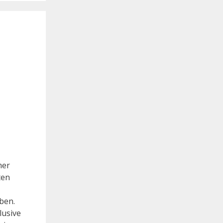
mer
ten
ben.
lusive