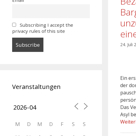
Bez
Bar
unz
Subscribing I accept the
ein
privacy rules of this site
24. Juli
Ein er
der do
Veranstaltungen
pausch
persön
Das Ve
Asyl b
Weiter
M
D
M
D
F
S
S