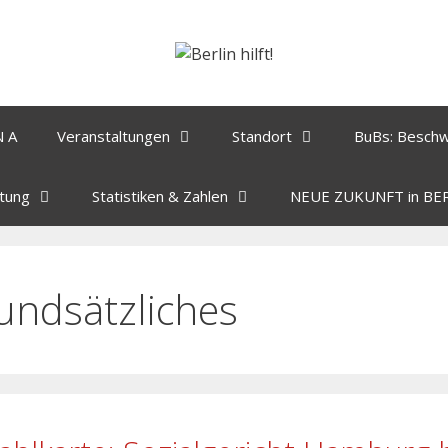
N A
Veranstaltungen
Standort
BuBs: Besch
tung
Statistiken & Zahlen
NEUE ZUKUNFT in BE
undsätzliches