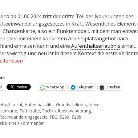
end ab 01.06.2024 tritt der dritte Teil der Neuerungen des
äfteeinwanderungsgesetzes in Kraft. Wesentliches Element 
g. Chancenkarte, also ein Punktemodell, mit dem man entwe
he oder mit einem konkreten Arbeitsplatzangebot nach
hland einreisen kann und eine
Aufenthaltserlaubnis
erhält.
ers wichtig und neu ist in diesem Kontext die erste Variant
eiterlesen
it:
il
WhatsApp
Telegram
Drucken
nthaltsrecht
,
Aufenthaltstitel
,
Grundsätzliches
,
News
cenkarte
,
Fachkräfte
,
Fachkräfteeinwanderung
,
fteeinwanderungsgesetz
,
FEG
,
§20a
,
§20b
eibe einen Kommentar