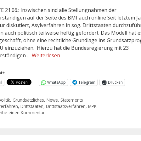
 21.06.: Inzwischen sind alle Stellungnahmen der
rständigen auf der Seite des BMI auch online Seit letztem Ja
ur diskutiert, Asylverfahren in sog. Drittstaaten durchzufüh
n auch politisch teilweise heftig gefordert. Das Modell hat e
geschafft, ohne eine rechtliche Grundlage ins Grundsatzp
U einzuziehen. Hierzu hat die Bundesregierung mit 23
rständigen …
Weiterlesen
it:
il
WhatsApp
Telegram
Drucken
olitik
,
Grundsätzliches
,
News
,
Statements
verfahren
,
Drittstaaten
,
Drittstaatsverfahren
,
MPK
eibe einen Kommentar