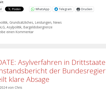
it:
il
WhatsApp
Telegram
Drucken
olitik
,
Grundsätzliches
,
Leistungen
,
News
bLG
,
Asylpolitik
,
Bargeldobergrenze
eibe einen Kommentar
ATE: Asylverfahren in Drittstaat
hstandsbericht der Bundesregie
eilt klare Absage
 2024
von
Chris