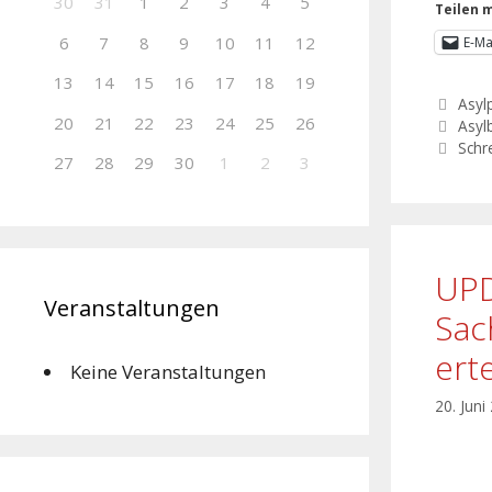
30
31
1
2
3
4
5
Teilen m
6
7
8
9
10
11
12
E-Ma
13
14
15
16
17
18
19
Asylp
20
21
22
23
24
25
26
Asyl
Schr
27
28
29
30
1
2
3
UPD
Veranstaltungen
Sac
ert
Keine Veranstaltungen
20. Juni