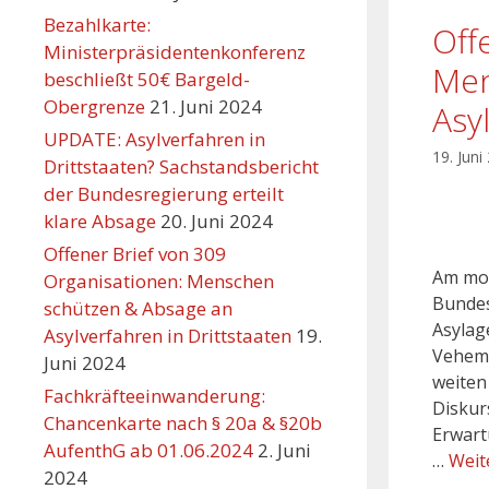
Bezahlkarte:
Off
Ministerpräsidentenkonferenz
Men
beschließt 50€ Bargeld-
Obergrenze
21. Juni 2024
Asy
UPDATE: Asylverfahren in
19. Juni
Drittstaaten? Sachstandsbericht
der Bundesregierung erteilt
klare Absage
20. Juni 2024
Offener Brief von 309
Am mor
Organisationen: Menschen
Bundes
schützen & Absage an
Asylag
Asylverfahren in Drittstaaten
19.
Veheme
Juni 2024
weiten
Fachkräfteeinwanderung:
Diskurs
Chancenkarte nach § 20a & §20b
Erwart
AufenthG ab 01.06.2024
2. Juni
…
Weit
2024