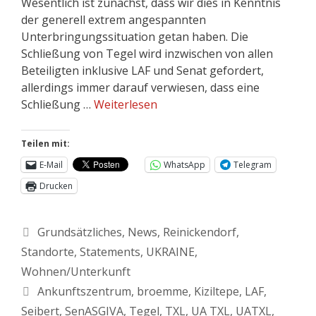
Wesentlich ist zunächst, dass wir dies in Kenntnis
der generell extrem angespannten
Unterbringungssituation getan haben. Die
Schließung von Tegel wird inzwischen von allen
Beteiligten inklusive LAF und Senat gefordert,
allerdings immer darauf verwiesen, dass eine
Schließung …
Weiterlesen
Teilen mit:
E-Mail
WhatsApp
Telegram
Drucken
Grundsätzliches
,
News
,
Reinickendorf
,
Standorte
,
Statements
,
UKRAINE
,
Wohnen/Unterkunft
Ankunftszentrum
,
broemme
,
Kiziltepe
,
LAF
,
Seibert
,
SenASGIVA
,
Tegel
,
TXL
,
UA TXL
,
UATXL
,